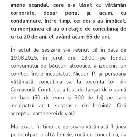
imens scandal, care s-a lăsat cu vătămări
corporale, dosar penal și, acum, cu
condamnare. Între timp, cei doi s-au împăcat,
cu mențiunea că au o relație de concubinaj de
circa 20 de ani, el având acum 65 de ani.
În actul de sesizare s-a reţinut că în data de
19.08.2025, în jurul orei 13,00, pe fondul
consumului de băuturi alcoolice, a izbucnit un
conflict între inculpatul Nicuor P. și persoana
vătămată, concubina sa, la locuința lor din
Cernavodă. Conflictul a fost declanșat de o sumă
de bani (50 de euro și 300 de lei) pe care
inculpatul ar fi sustras-o din locuință, fără
acceptul partenerei de viaţă.
Mai exact, în timp ce persoana vătămată îl ținea
pe inculpat, o altă femeie, rudă cu concubina, i-a