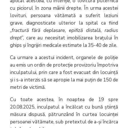
aplicat acesteia, cu intenție, o lovitură puternică
cu piciorul în zona mâinii drepte. În urma acestei
lovituri, persoana vătămată a suferit leziuni
grave, diagnosticate ulterior la spital ca fiind
„
fractură fără deplasare, epifiză distală, radius
drept
”, care au necesitat imobilizarea brațului în
ghips și îngrijiri medicale estimate la 35-40 de zile.
Ca urmare a acestui incident, organele de poliție
au emis un ordin de protecție provizoriu împotriva
inculpatului, prin care a fost evacuat din locuință
și i s-a interzis să se apropie la mai puțin de 150 de
metri de victimă.
Cu toate acestea, în noaptea de 19 spre
20.08.2025, inculpatul a încălcat cu bună știință
măsura dispusă, pătrunzând în curtea locuinței
persoanei vătămate, sub pretextul de a-și încărca