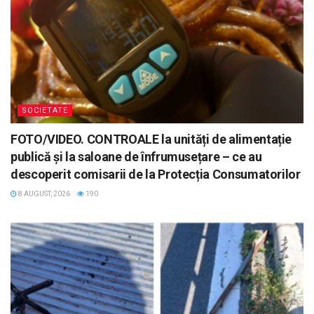
SOCIETATE
FOTO/VIDEO. CONTROALE la unități de alimentație
publică și la saloane de înfrumusețare – ce au
descoperit comisarii de la Protecția Consumatorilor
8 AUGUST, 2026
190