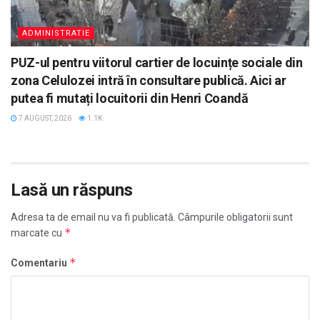
ADMINISTRATIE
PUZ-ul pentru viitorul cartier de locuințe sociale din
zona Celulozei intră în consultare publică. Aici ar
putea fi mutați locuitorii din Henri Coandă
7 AUGUST, 2026
1.1K
Lasă un răspuns
Adresa ta de email nu va fi publicată.
Câmpurile obligatorii sunt
*
marcate cu
*
Comentariu