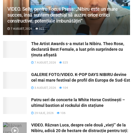
VIDEO. Selly, pentru Focus Press: „Nibiru este un mare
succes, însă suntem deschiși să auzim orice critici
constructive, potențiale îmbunătățiri”
7 AUGUST, 2026
322
The Artist Awards s-a mutat la Nibiru. Theo Rose,
declarată Best Female, a luat prin surprindere cu
ținuta afișată
7 AUGUST, 2026
325
GALERIE FOTO/VIDEO. K-POP DAYS NIBIRU devine
cel mai mare festival de profil din Europa de Sud-Est
3 AUGUST, 2026
104
Patru seri de concerte la White Horse Costinești –
ultimul bastion al rockului din stațiune
29 IULIE, 2026
106
VIDEO. Răzvan Luca, despre cele două „vieți” de la
Nibiru, adică 20 de hectare de distracție pentru toți: