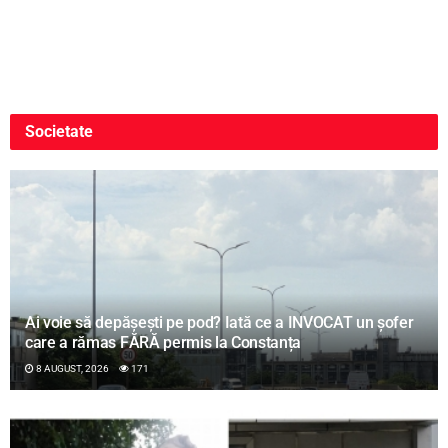
Societate
Ai voie să depășești pe pod? Iată ce a INVOCAT un șofer
care a rămas FĂRĂ permis la Constanța
8 AUGUST, 2026
171