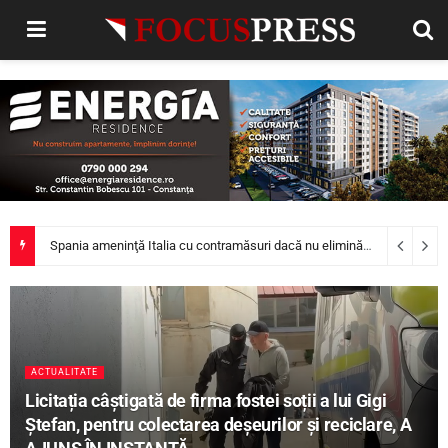
Eugen Tomac propune comasarea a peste 1.500 de primării și reorganizarea județelor: „Nu mai putem funcționa”
ACTUALITATE
Licitația câștigată de firma fostei soții a lui Gigi
Ștefan, pentru colectarea deșeurilor și reciclare, A