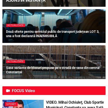
AJUNS ÎN INSTANȚĂ
ACTUALITATE
Două oferte pentru serviciul public de transport județean LOT 3,
una a fost declarată INADMISIBILĂ
ACTUALITATE
Șase variante de blocuri propuse pe o stradă de case din centrul
Constanței
FOCUS
Video
VIDEO. Mihai Ochiuleț, Club Sportiv
SPORT
Municipal: Constanța va avea Sală