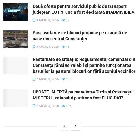
Două oferte pentru serviciul public de transport
județean LOT 3, una a fost declarată INADMISIBILĂ
8 AUGUST, 2026
77
Șase variante de blocuri propuse pe o stradă de
case din centrul Constanței
8 AUGUST, 2026
45
Răsturnare de situație: Regulamentul comercial din
Constanța rămâne valabil și permite funcționarea
barurilor la parterul blocurilor, fără acordul vecinilor
7 AUGUST, 2026
308
UPDATE. ALERTĂ pe mare între Tuzla și Costinești!
MISTERUL caiacului plutitor a fost ELUCIDAT!
7 AUGUST, 2026
435