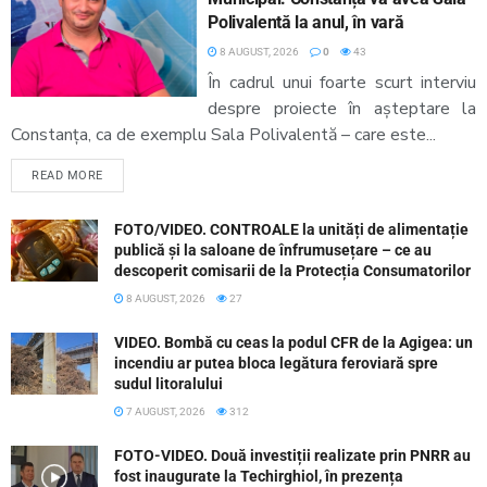
Polivalentă la anul, în vară
8 AUGUST, 2026
0
43
În cadrul unui foarte scurt interviu
despre proiecte în așteptare la
Constanța, ca de exemplu Sala Polivalentă – care este...
READ MORE
FOTO/VIDEO. CONTROALE la unități de alimentație
publică și la saloane de înfrumusețare – ce au
descoperit comisarii de la Protecția Consumatorilor
8 AUGUST, 2026
27
VIDEO. Bombă cu ceas la podul CFR de la Agigea: un
incendiu ar putea bloca legătura feroviară spre
sudul litoralului
7 AUGUST, 2026
312
FOTO-VIDEO. Două investiții realizate prin PNRR au
fost inaugurate la Techirghiol, în prezența