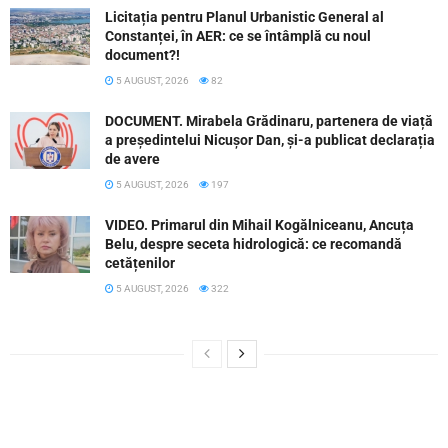
Licitația pentru Planul Urbanistic General al
Constanței, în AER: ce se întâmplă cu noul
document?!
5 AUGUST, 2026
82
DOCUMENT. Mirabela Grădinaru, partenera de viață
a președintelui Nicușor Dan, și-a publicat declarația
de avere
5 AUGUST, 2026
197
VIDEO. Primarul din Mihail Kogălniceanu, Ancuța
Belu, despre seceta hidrologică: ce recomandă
cetățenilor
5 AUGUST, 2026
322