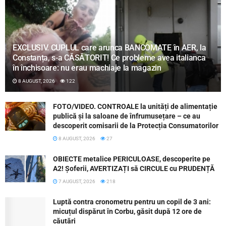
EXCLUSIV. CUPLUL care arunca BANCOMATE în AER, la
Constanța, s-a CĂSĂTORIT! Ce probleme avea italianca
în închisoare: nu erau machiaje la magazin
8 AUGUST, 2026
122
FOTO/VIDEO. CONTROALE la unități de alimentație
publică și la saloane de înfrumusețare – ce au
descoperit comisarii de la Protecția Consumatorilor
8 AUGUST, 2026
27
OBIECTE metalice PERICULOASE, descoperite pe
A2! Șoferii, AVERTIZAȚI să CIRCULE cu PRUDENȚĂ
7 AUGUST, 2026
218
Luptă contra cronometru pentru un copil de 3 ani:
micuțul dispărut în Corbu, găsit după 12 ore de
căutări