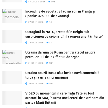
1 AUGUST, 2026
103
Incendiile de vegetație fac ravagii în Franța și
Spania: 375.000 de evacuați
27 IULIE, 2026
34
O stagiară la NATO, arestată în Belgia sub
suspiciunea de spionaj „în favoarea unei ţări terţe”
25 IULIE, 2026
58
Ucraina dă vina pe Rusia pentru atacul asupra
petrolierului de la Sfântu Gheorghe
21 IULIE, 2026
136
Ucraina acuză Rusia că a lovit o navă comercială
turcă și a ucis cinci marinari
20 IULIE, 2026
107
VIDEO cu momentul în care frații Tate au fost
arestați în SUA, în urma unei cereri de extrădare din
partea Marii Britanii