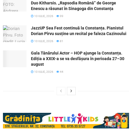
Duo Kitharsis. „Rapsodia Română” de George
Enescu a răsunat în Sinagoga din Constanța
10 IULIE, 2026
99
JazzUP Sea Fest continuă la Constanța. Pianistul
Dorian Pîrvu susține un recital pe faleza Cazinoului
10 IULIE, 2026
81
Gala Tânărului Actor – HOP ajunge la Constanța.
Ediția a XXIX-a se va desfășura în perioada 27–30
august
10 IULIE, 2026
44