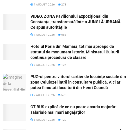
7 AUGUST, 2026
278
VIDEO. ZONA Pavilionului Expozițional din
Constanța, transformată într-o JUNGLĂ URBANĂ.
Ce spun autoritățile
7 AUGUST, 2026
686
Hotelul Perla din Mamaia, tot mai aproape de
statutul de monument istoric. Ministerul Culturii
continuă procedura de clasare
7 AUGUST, 2026
124
PUZ-ul pentru viitorul cartier de locuințe sociale din
zona Celulozei intră în consultare publică. Aici ar
putea fi mutați locuitorii din Henri Coandă
7 AUGUST, 2026
575
CT BUS explică de ce nu poate acorda majorări
salariale mai mari angajaților
6 AUGUST, 2026
129