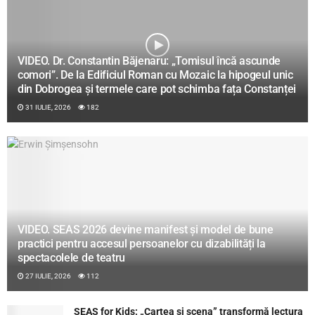
VIDEO. Dr. Constantin Băjenaru: „Tomisul încă ascunde
comori”. De la Edificiul Roman cu Mozaic la hipogeul unic
din Dobrogea și termele care pot schimba fața Constanței
31 IULIE, 2026
182
VIDEO. SEAS 2026 devine manifest și model de bune
practici pentru accesul persoanelor cu dizabilități la
spectacolele de teatru
27 IULIE, 2026
112
SEAS for Kids: „Cartea și scena” transformă lectura