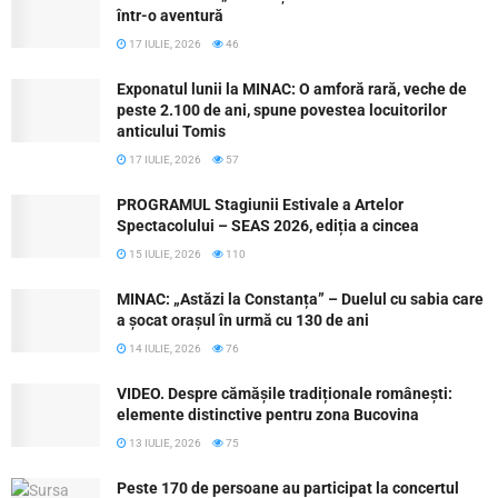
într-o aventură
17 IULIE, 2026
46
Exponatul lunii la MINAC: O amforă rară, veche de
peste 2.100 de ani, spune povestea locuitorilor
anticului Tomis
17 IULIE, 2026
57
PROGRAMUL Stagiunii Estivale a Artelor
Spectacolului – SEAS 2026, ediția a cincea
15 IULIE, 2026
110
MINAC: „Astăzi la Constanța” – Duelul cu sabia care
a șocat orașul în urmă cu 130 de ani
14 IULIE, 2026
76
VIDEO. Despre cămășile tradiționale românești:
elemente distinctive pentru zona Bucovina
13 IULIE, 2026
75
Peste 170 de persoane au participat la concertul