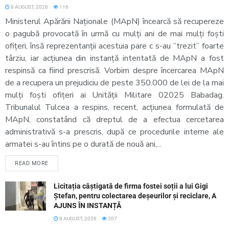
8 AUGUST, 2026
116
Ministerul Apărării Naționale (MApN) încearcă să recupereze
o pagubă provocată în urmă cu mulți ani de mai mulți foști
ofițeri, însă reprezentanții acestuia pare c s-au ”trezit” foarte
târziu, iar acțiunea din instanță intentată de MApN a fost
respinsă ca fiind prescrisă. Vorbim despre încercarea MApN
de a recupera un prejudiciu de peste 350.000 de lei de la mai
mulți foști ofițeri ai Unității Militare 02025 Babadag.
Tribunalul Tulcea a respins, recent, acțiunea formulată de
MApN, constatând că dreptul de a efectua cercetarea
administrativă s-a prescris, după ce procedurile interne ale
armatei s-au întins pe o durată de nouă ani,...
READ MORE
Licitația câștigată de firma fostei soții a lui Gigi
Ștefan, pentru colectarea deșeurilor și reciclare, A
AJUNS ÎN INSTANȚĂ
8 AUGUST, 2026
207