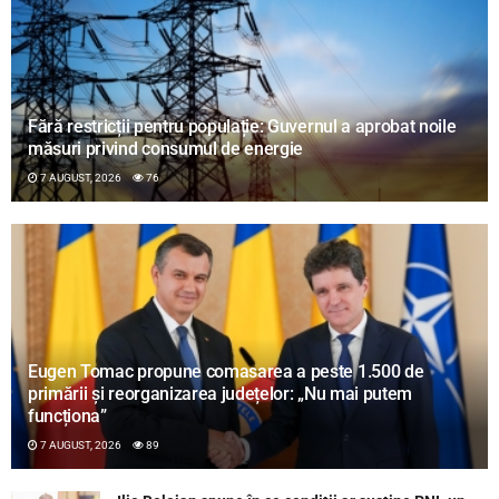
Fără restricții pentru populație: Guvernul a aprobat noile
măsuri privind consumul de energie
7 AUGUST, 2026
76
Eugen Tomac propune comasarea a peste 1.500 de
primării și reorganizarea județelor: „Nu mai putem
funcționa”
7 AUGUST, 2026
89