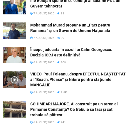
Ilie Bolojan spune în ce condiții ar susține PNL un
Guvern tehnocrat
7 AUGUST, 2026
38
Mohammad Murad propune un „Pact pentru
România” și un Guvern de Uniune Națională
7 AUGUST, 2026
89
Începe judecata în cazul lui Călin Georgescu.
Decizia ICCJ este definitivă
6 AUGUST, 2026
208
VIDEO. Paul Foleanu, despre EFECTUL NEAȘTEPTAT
al “Beach, Please” și Nibiru pentru stațiunile
MANGALIEI
6 AUGUST, 2026
2.8K
SCHIMBĂRI MAJORE. Ai construit pe un teren al
Primăriei Constanța? Ce trebuie să faci și cât
trebuie să plătești
6 AUGUST, 2026
241