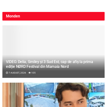
Monden
VIDEO. Delia, Smiley și 3 Sud Est, cap de afiș la prima
ediție NØRD Festival din Mamaia Nord
7 AUGUST, 2026
105