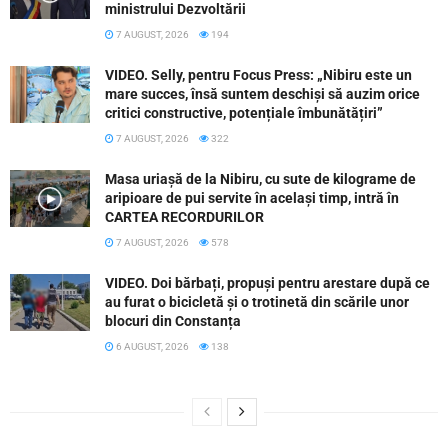
ministrului Dezvoltării
7 AUGUST, 2026
194
VIDEO. Selly, pentru Focus Press: „Nibiru este un
mare succes, însă suntem deschiși să auzim orice
critici constructive, potențiale îmbunătățiri”
7 AUGUST, 2026
322
Masa uriașă de la Nibiru, cu sute de kilograme de
aripioare de pui servite în același timp, intră în
CARTEA RECORDURILOR
7 AUGUST, 2026
578
VIDEO. Doi bărbați, propuși pentru arestare după ce
au furat o bicicletă și o trotinetă din scările unor
blocuri din Constanța
6 AUGUST, 2026
138