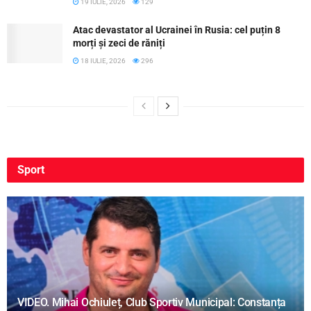
19 IULIE, 2026
129
Atac devastator al Ucrainei în Rusia: cel puțin 8
morți și zeci de răniți
18 IULIE, 2026
296
Sport
VIDEO. Mihai Ochiuleț, Club Sportiv Municipal: Constanța