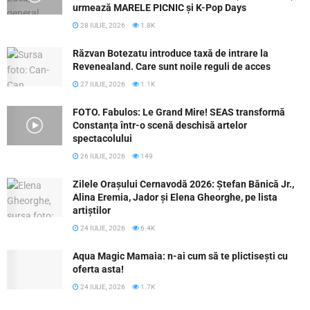
urmează MARELE PICNIC și K-Pop Days
28 IULIE, 2026
1.8K
Răzvan Botezatu introduce taxă de intrare la
Revenealand. Care sunt noile reguli de acces
27 IULIE, 2026
1.1K
FOTO. Fabulos: Le Grand Mire! SEAS transformă
Constanța într-o scenă deschisă artelor
spectacolului
26 IULIE, 2026
149
Zilele Orașului Cernavodă 2026: Ștefan Bănică Jr.,
Alina Eremia, Jador și Elena Gheorghe, pe lista
artiștilor
24 IULIE, 2026
6.4K
Aqua Magic Mamaia: n-ai cum să te plictisești cu
oferta asta!
24 IULIE, 2026
1.7K