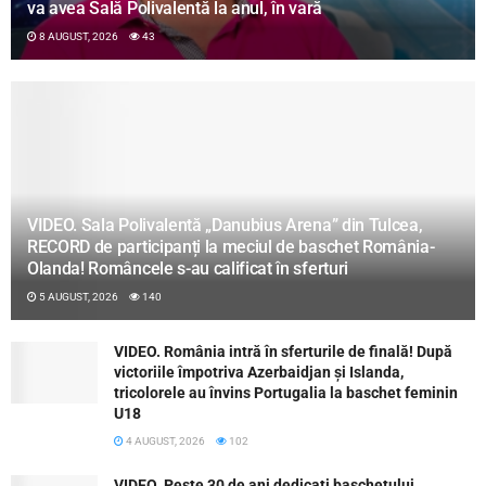
va avea Sală Polivalentă la anul, în vară
8 AUGUST, 2026
43
VIDEO. Sala Polivalentă „Danubius Arena” din Tulcea,
RECORD de participanți la meciul de baschet România-
Olanda! Româncele s-au calificat în sferturi
5 AUGUST, 2026
140
VIDEO. România intră în sferturile de finală! După
victoriile împotriva Azerbaidjan și Islanda,
tricolorele au învins Portugalia la baschet feminin
U18
4 AUGUST, 2026
102
VIDEO. Peste 30 de ani dedicați baschetului.