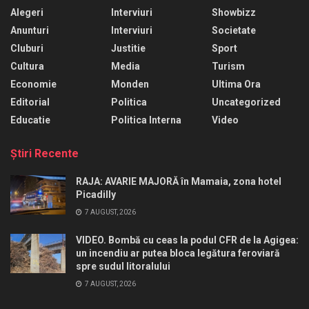
Alegeri
Interviuri
Showbizz
Anunturi
Interviuri
Societate
Cluburi
Justitie
Sport
Cultura
Media
Turism
Economie
Monden
Ultima Ora
Editorial
Politica
Uncategorized
Educatie
Politica Interna
Video
Ştiri Recente
RAJA: AVARIE MAJORĂ în Mamaia, zona hotel
Picadilly
7 AUGUST, 2026
VIDEO. Bombă cu ceas la podul CFR de la Agigea:
un incendiu ar putea bloca legătura feroviară
spre sudul litoralului
7 AUGUST, 2026