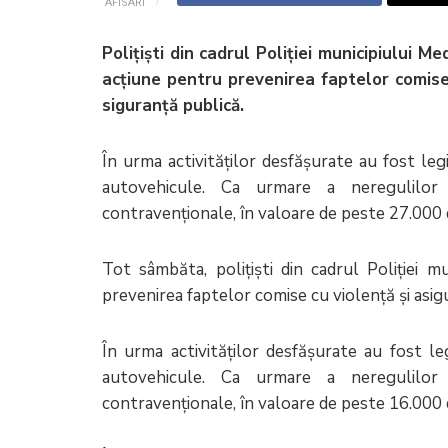
AFISARI
Polițiști din cadrul Poliției municipiului M
acțiune pentru prevenirea faptelor comise 
siguranță publică.
În urma activităților desfășurate au fost le
autovehicule. Ca urmare a neregulilor
contravenționale, în valoare de peste 27.000 d
Tot sâmbăta, polițiști din cadrul Poliției 
prevenirea faptelor comise cu violență și asigu
În urma activităților desfășurate au fost l
autovehicule. Ca urmare a neregulilor
contravenționale, în valoare de peste 16.000 d