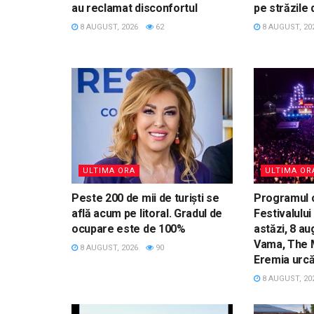
au reclamat disconfortul
pe străzile 
8 AUGUST, 2026
62
8 AUGUST, 20
ULTIMA ORA
ULTIMA OR
Peste 200 de mii de turiști se
Programul 
află acum pe litoral. Gradul de
Festivalului
ocupare este de 100%
astăzi, 8 au
Vama, The M
8 AUGUST, 2026
90
Eremia urc
8 AUGUST, 20