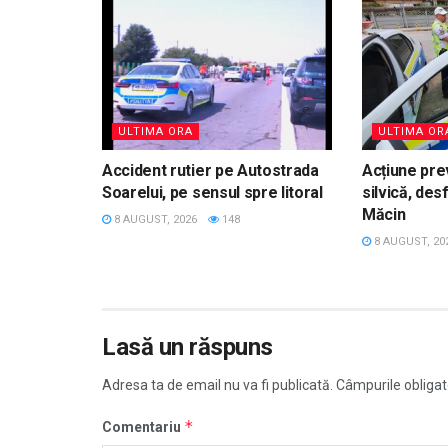
ULTIMA ORA
ULTIMA OR
Accident rutier pe Autostrada
Acțiune prev
Soarelui, pe sensul spre litoral
silvică, des
Măcin
8 AUGUST, 2026
148
8 AUGUST, 20
Lasă un răspuns
Adresa ta de email nu va fi publicată.
Câmpurile obligat
*
Comentariu