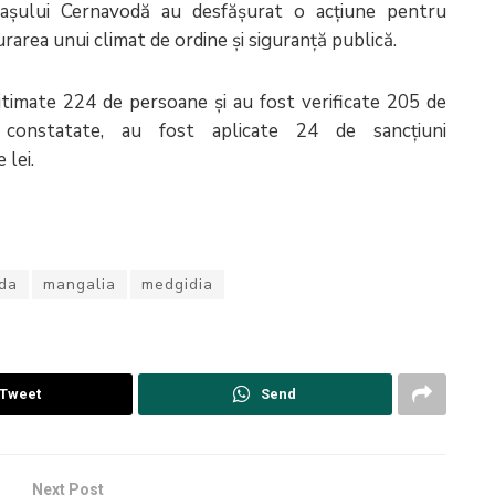
i orașului Cernavodă au desfășurat o acțiune pentru
rarea unui climat de ordine și siguranță publică.
gitimate 224 de persoane și au fost verificate 205 de
 constatate, au fost aplicate 24 de sancțiuni
 lei.
da
mangalia
medgidia
Tweet
Send
Next Post