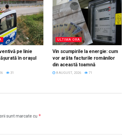
A
ULTIMA ORA
entivă pe linie
Vin scumpirile la energie: cum
fășurată în orașul
vor arăta facturile românilor
din această toamnă
26
31
8 AUGUST, 2026
71
*
orii sunt marcate cu