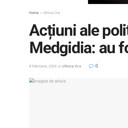
Home
Ultima Ora
Acțiuni ale pol
Medgidia: au fo
0
8 februarie, 2026
in
Ultima Ora