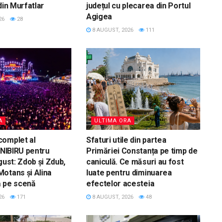
din Murfatlar
județul cu plecarea din Portul
Agigea
26
28
8 AUGUST, 2026
111
A
ULTIMA ORA
complet al
Sfaturi utile din partea
 NIBIRU pentru
Primăriei Constanța pe timp de
gust: Zdob și Zdub,
caniculă. Ce măsuri au fost
otans și Alina
luate pentru diminuarea
ă pe scenă
efectelor acesteia
26
171
8 AUGUST, 2026
48