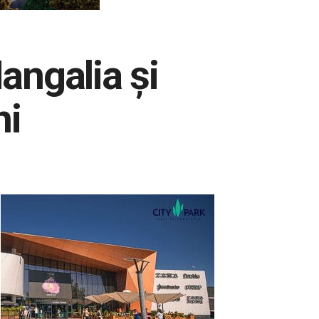
Mangalia și
ni