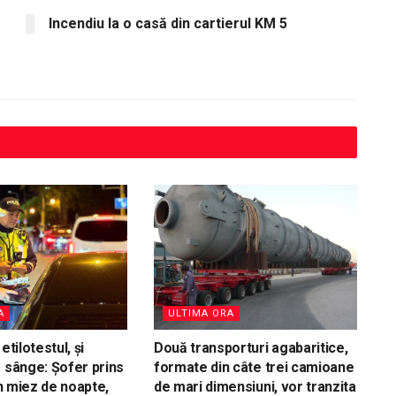
Incendiu la o casă din cartierul KM 5
A
ULTIMA ORA
etilotestul, și
Două transporturi agabaritice,
e sânge: Șofer prins
formate din câte trei camioane
 în miez de noapte,
de mari dimensiuni, vor tranzita