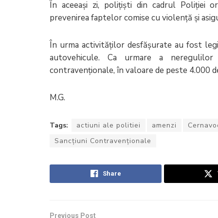
În aceeași zi, polițiști din cadrul Poliție
prevenirea faptelor comise cu violență și asigu
În urma activităților desfășurate au fost le
autovehicule. Ca urmare a neregulilor
contravenționale, în valoare de peste 4.000 de
M.G.
Tags:
actiuni ale politiei
amenzi
Cernavo
Sancțiuni Contravenționale
Share
Previous Post