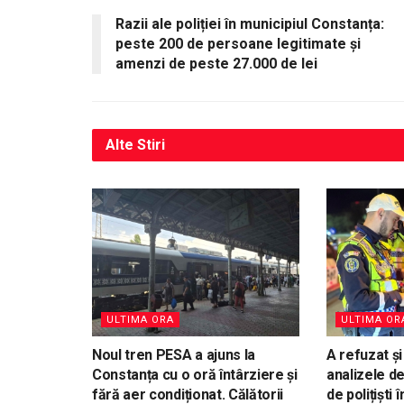
Razii ale poliției în municipiul Constanța:
peste 200 de persoane legitimate și
amenzi de peste 27.000 de lei
Alte
Stiri
ULTIMA ORA
ULTIMA OR
Noul tren PESA a ajuns la
A refuzat și 
Constanța cu o oră întârziere și
analizele d
fără aer condiționat. Călătorii
de polițiști