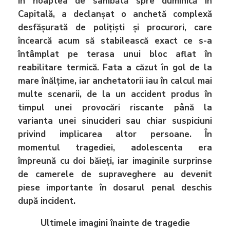
în noaptea de sâmbătă spre duminică în
Capitală, a declanșat o anchetă complexă
desfășurată de polițiști și procurori, care
încearcă acum să stabilească exact ce s-a
întâmplat pe terasa unui bloc aflat în
reabilitare termică. Fata a căzut în gol de la
mare înălțime, iar anchetatorii iau în calcul mai
multe scenarii, de la un accident produs în
timpul unei provocări riscante până la
varianta unei sinucideri sau chiar suspiciuni
privind implicarea altor persoane. În
momentul tragediei, adolescenta era
împreună cu doi băieți, iar imaginile surprinse
de camerele de supraveghere au devenit
piese importante în dosarul penal deschis
după incident.
Ultimele imagini înainte de tragedie