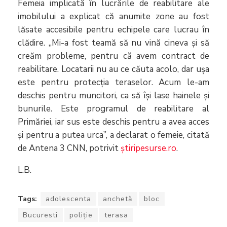
Femeia implicată în lucrările de reabilitare ale
imobilului a explicat că anumite zone au fost
lăsate accesibile pentru echipele care lucrau în
clădire. „Mi-a fost teamă să nu vină cineva și să
creăm probleme, pentru că avem contract de
reabilitare. Locatarii nu au ce căuta acolo, dar ușa
este pentru protecția teraselor. Acum le-am
deschis pentru muncitori, ca să își lase hainele și
bunurile. Este programul de reabilitare al
Primăriei, iar sus este deschis pentru a avea acces
și pentru a putea urca”, a declarat o femeie, citată
de Antena 3 CNN, potrivit
știripesurse.ro
.
L.B.
Tags:
adolescenta
anchetă
bloc
Bucuresti
poliție
terasa