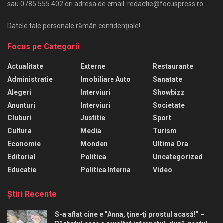
sau 0785.555.402 ori adresa de email: redactie@focuspress.ro
Datele tale personale rămân confidenţiale!
Focus pe Categorii
Actualitate
Externe
Restaurante
Administratie
Imobiliare Auto
Sanatate
Alegeri
Interviuri
Showbizz
Anunturi
Interviuri
Societate
Cluburi
Justitie
Sport
Cultura
Media
Turism
Economie
Monden
Ultima Ora
Editorial
Politica
Uncategorized
Educatie
Politica Interna
Video
Ştiri Recente
S-a aflat cine e ”Anna, ţine-ţi prostul acasă!” –