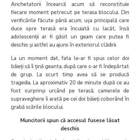
Anchetatorii încearcă acum să reconstituie
fiecare moment petrecut pe terasa blocului. Din
verificările făcute până acum, uşa principală care
duce spre terasă era încuiată cu lacăt, însă
adolescenții ar fi găsit un geam care putea fi
deschis și astfel au ajuns în exteriorul clădirii.
La un moment dat, fata le-ar fi spus celor doi
băieți să îi țină geanta, după care s-ar fi îndepărtat
de grup. La scurt timp avea să se producă
tragedia. La aproximativ 20 de minute după ce au
fost surprinși urcând pe terasă, camerele de
supraveghere îi arată pe cei doi băieți coborând în
grabă scările blocului.
Muncitorii spun că accesul fusese lăsat
deschis