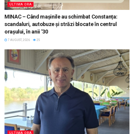
ULTIMA ORA
MINAC – Când mașinile au schimbat Constanța:
scandaluri, autobuze și străzi blocate în centrul
orașului, în anii ’30
7 AUGUST, 2026
25
ULTIMA ORA