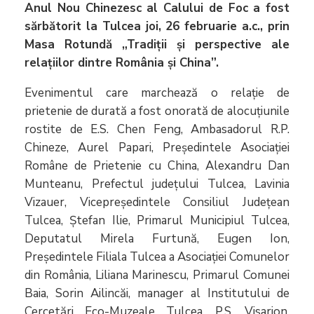
Anul Nou Chinezesc al Calului de Foc a fost
sărbătorit la Tulcea joi, 26 februarie a.c., prin
Masa Rotundă „Tradiții și perspective ale
relațiilor dintre România și China”.
Evenimentul care marchează o relație de
prietenie de durată a fost onorată de alocuțiunile
rostite de E.S. Chen Feng, Ambasadorul R.P.
Chineze, Aurel Papari, Președintele Asociației
Române de Prietenie cu China, Alexandru Dan
Munteanu, Prefectul județului Tulcea, Lavinia
Vizauer, Vicepreședintele Consiliul Județean
Tulcea, Ștefan Ilie, Primarul Municipiul Tulcea,
Deputatul Mirela Furtună, Eugen Ion,
Președintele Filiala Tulcea a Asociației Comunelor
din România, Liliana Marinescu, Primarul Comunei
Baia, Sorin Ailincăi, manager al Institutului de
Cercetări Eco-Muzeale Tulcea, P.S. Visarion,