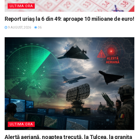
ULTIMA ORA
Report uriaș la 6 din 49: aproape 10 milioane de euro!
9 AUGUST, 2026
36
ULTIMA ORA
Alertă aeriană, noaptea trecută, la Tulcea, la granița