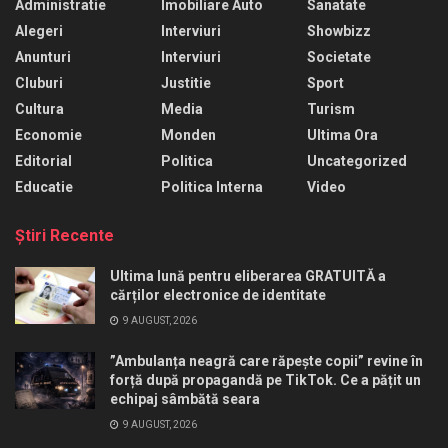
Administratie
Imobiliare Auto
Sanatate
Alegeri
Interviuri
Showbizz
Anunturi
Interviuri
Societate
Cluburi
Justitie
Sport
Cultura
Media
Turism
Economie
Monden
Ultima Ora
Editorial
Politica
Uncategorized
Educatie
Politica Interna
Video
Ştiri Recente
Ultima lună pentru eliberarea GRATUITĂ a
cărților electronice de identitate
9 AUGUST, 2026
”Ambulanța neagră care răpește copii” revine în
forță după propagandă pe TikTok. Ce a pățit un
echipaj sâmbătă seara
9 AUGUST, 2026