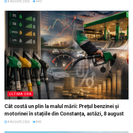
8 AUGUST, 2026
440
ULTIMA ORA
Cât costă un plin la malul mării: Prețul benzinei și
motorinei în stațiile din Constanța, astăzi, 8 august
8 AUGUST, 2026
805