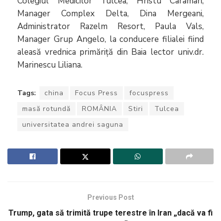
Colegiul Medicilor Tulcea, Hristu Caraman,
Manager Complex Delta, Dina Mergeani,
Administrator Razelm Resort, Paula Vals,
Manager Grup Angelo, la conducere filialei fiind
aleasă vrednica primăriță din Baia lector univ.dr.
Marinescu Liliana.
Tags:
china
Focus Press
focuspress
masă rotundă
ROMÂNIA
Stiri
Tulcea
universitatea andrei saguna
Previous Post
Trump, gata să trimită trupe terestre în Iran „dacă va fi