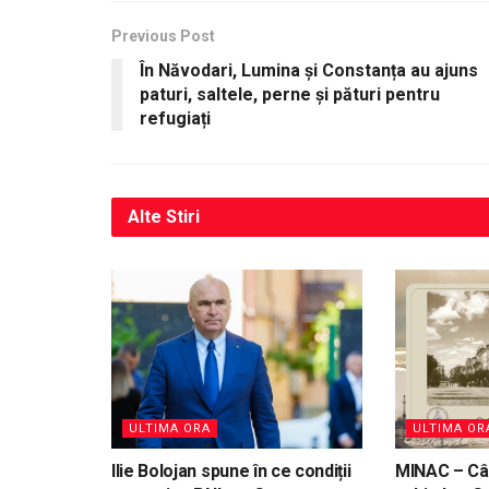
Previous Post
În Năvodari, Lumina și Constanța au ajuns
paturi, saltele, perne și pături pentru
refugiați
Alte
Stiri
ULTIMA ORA
ULTIMA OR
Ilie Bolojan spune în ce condiții
MINAC – Cân