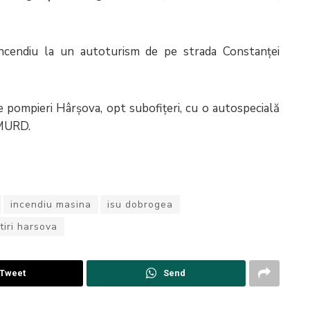
n incendiu la un autoturism de pe strada Constanței
 de pompieri Hârșova, opt subofițeri, cu o autospecială
SMURD.
incendiu masina
isu dobrogea
tiri harsova
Tweet
Send