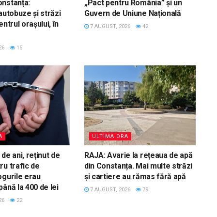
nstanța:
„Pact pentru România” și un
autobuze și străzi
Guvern de Uniune Națională
entrul orașului, în
7 AUGUST, 2026
42
26
15
A
ULTIMA ORA
de ani, reținut de
RAJA: Avarie la rețeaua de apă
ru trafic de
din Constanța. Mai multe străzi
ogurile erau
și cartiere au rămas fără apă
ână la 400 de lei
7 AUGUST, 2026
79
26
22