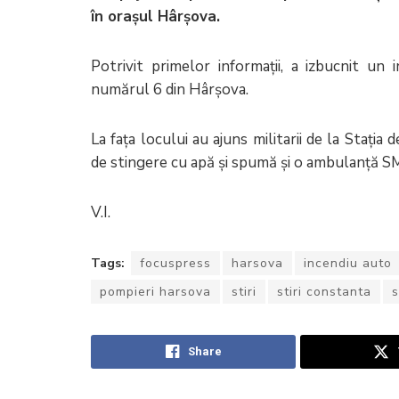
în orașul Hârșova.
Potrivit primelor informații, a izbucnit u
numărul 6 din Hârșova.
La fața locului au ajuns militarii de la Stația
de stingere cu apă și spumă și o ambulanță 
V.I.
Tags:
focuspress
harsova
incendiu auto
pompieri harsova
stiri
stiri constanta
s
Share