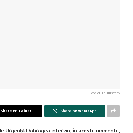
Foto cu rol ilustrativ
Share on Twitter
Share pe WhatsApp
i de Urgență Dobrogea intervin, în aceste momente,