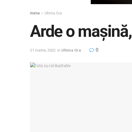
Home
Ultima Ora
Arde o mașină,
0
21 martie, 2022
in
Ultima Ora