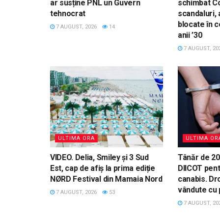
ar susține PNL un Guvern
schimbat Co
tehnocrat
scandaluri, 
blocate în c
7 AUGUST, 2026
14
anii ’30
7 AUGUST, 20
ULTIMA ORA
ULTIMA OR
VIDEO. Delia, Smiley și 3 Sud
Tânăr de 20 
Est, cap de afiș la prima ediție
DIICOT pent
NØRD Festival din Mamaia Nord
canabis. Dr
vândute cu p
7 AUGUST, 2026
53
7 AUGUST, 20