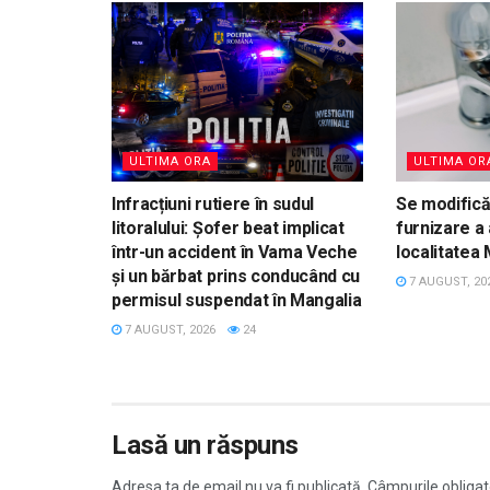
ULTIMA ORA
ULTIMA OR
Infracțiuni rutiere în sudul
Se modific
litoralului: Șofer beat implicat
furnizare a 
într-un accident în Vama Veche
localitatea
și un bărbat prins conducând cu
7 AUGUST, 20
permisul suspendat în Mangalia
7 AUGUST, 2026
24
Lasă un răspuns
Adresa ta de email nu va fi publicată.
Câmpurile obligat