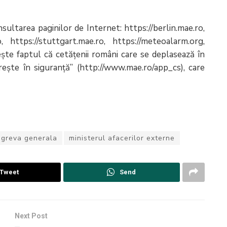
ultarea paginilor de Internet: https://berlin.mae.ro,
, https://stuttgart.mae.ro, https://meteoalarm.org,
te faptul că cetățenii români care se deplasează în
orește în siguranță” (http://www.mae.ro/app_cs), care
greva generala
ministerul afacerilor externe
Tweet
Send
Next Post