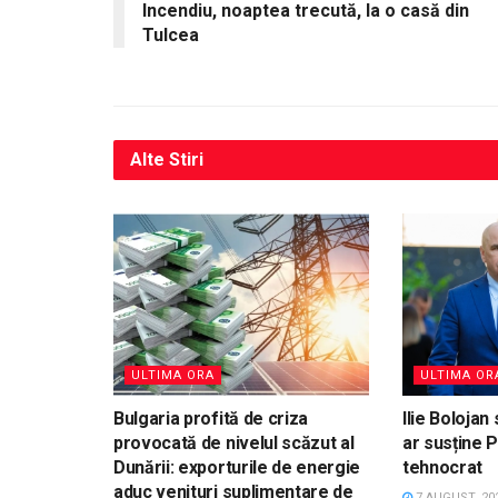
Incendiu, noaptea trecută, la o casă din
Tulcea
Alte
Stiri
ULTIMA ORA
ULTIMA OR
Bulgaria profită de criza
Ilie Bolojan
provocată de nivelul scăzut al
ar susține 
Dunării: exporturile de energie
tehnocrat
aduc venituri suplimentare de
7 AUGUST, 20