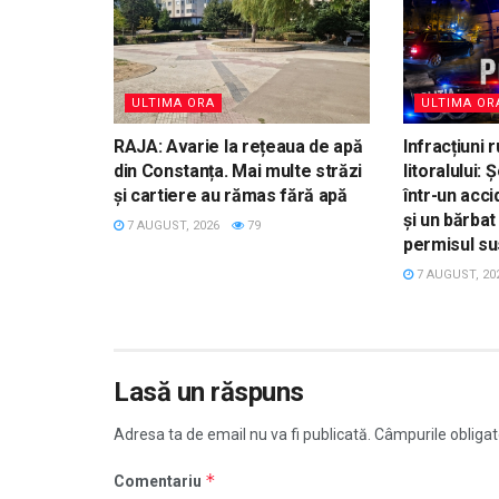
ULTIMA ORA
ULTIMA OR
RAJA: Avarie la rețeaua de apă
Infracțiuni r
din Constanța. Mai multe străzi
litoralului:
și cartiere au rămas fără apă
într-un acc
și un bărba
7 AUGUST, 2026
79
permisul su
7 AUGUST, 20
Lasă un răspuns
Adresa ta de email nu va fi publicată.
Câmpurile obligat
*
Comentariu