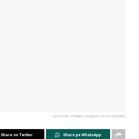
sursa foto: Pixabay (imagine cu rol ilustrativ)
Share on Twitter
Share pe WhatsApp