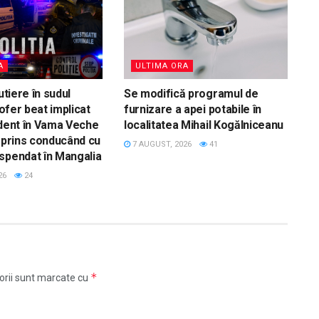
A
ULTIMA ORA
utiere în sudul
Se modifică programul de
 Șofer beat implicat
furnizare a apei potabile în
ident în Vama Veche
localitatea Mihail Kogălniceanu
t prins conducând cu
7 AUGUST, 2026
41
spendat în Mangalia
26
24
*
orii sunt marcate cu