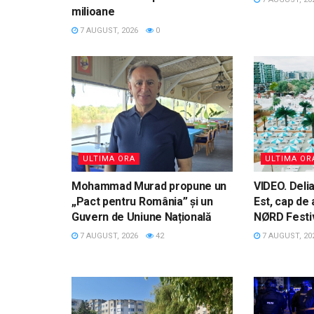
milioane
7 AUGUST, 2026
0
ULTIMA ORA
ULTIMA OR
Mohammad Murad propune un
VIDEO. Delia
„Pact pentru România” și un
Est, cap de 
Guvern de Uniune Națională
NØRD Festi
7 AUGUST, 2026
42
7 AUGUST, 20