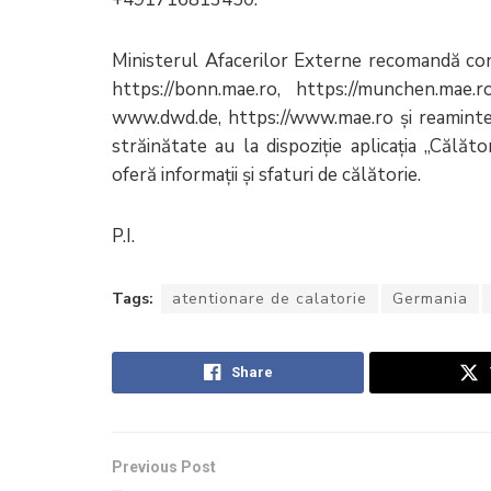
Ministerul Afacerilor Externe recomandă cons
https://bonn.mae.ro, https://munchen.mae.ro
www.dwd.de, https://www.mae.ro şi reaminteș
străinătate au la dispoziție aplicația „Călăt
oferă informații și sfaturi de călătorie.
P.I.
Tags:
atentionare de calatorie
Germania
Share
Previous Post