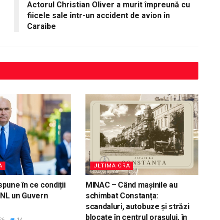
Actorul Christian Oliver a murit împreună cu
fiicele sale într-un accident de avion în
Caraibe
A
ULTIMA ORA
 spune în ce condiții
MINAC – Când mașinile au
PNL un Guvern
schimbat Constanța:
scandaluri, autobuze și străzi
blocate în centrul orașului, în
26
14