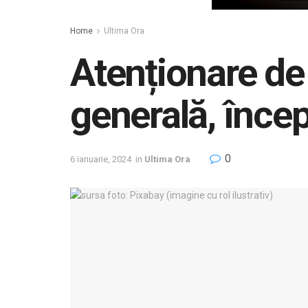
Home
Ultima Ora
Atenționare de
generală, înce
0
6 ianuarie, 2024
in
Ultima Ora