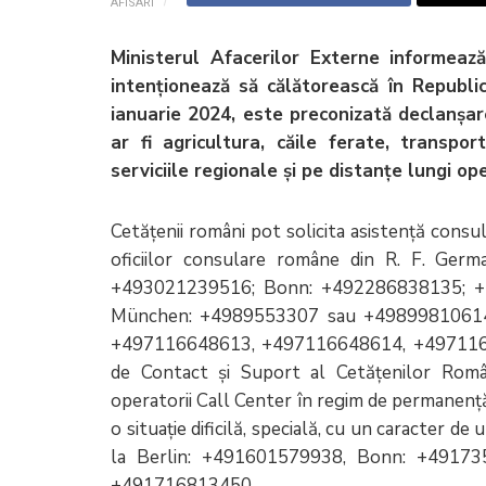
AFISARI
Ministerul Afacerilor Externe informează
intenționează să călătorească în Republ
ianuarie 2024, este preconizată declanșar
ar fi agricultura, căile ferate, transpor
serviciile regionale și pe distanțe lungi 
Cetățenii români pot solicita asistență consul
oficiilor consulare române din R. F. Ger
+493021239516; Bonn: +492286838135; 
München: +4989553307 sau +49899810614
+497116648613, +497116648614, +4971166486
de Contact și Suport al Cetățenilor Româ
operatorii Call Center în regim de permanenț
o situaţie dificilă, specială, cu un caracter d
la Berlin: +491601579938, Bonn: +49173
+491716813450.