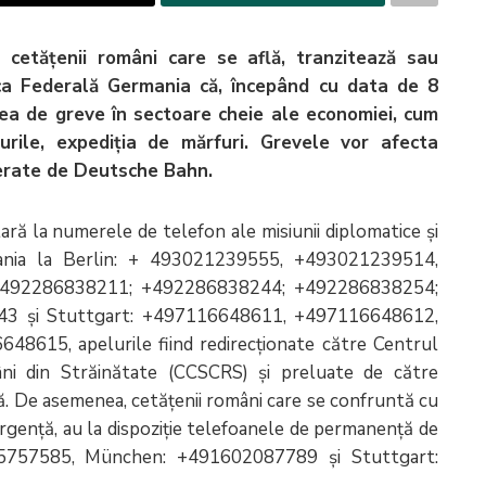
 cetățenii români care se află, tranzitează sau
ica Federală Germania că, începând cu data de 8
ea de greve în sectoare cheie ale economiei, cum
turile, expediția de mărfuri. Grevele vor afecta
operate de Deutsche Bahn.
ară la numerele de telefon ale misiunii diplomatice și
mania la Berlin: + 493021239555, +493021239514,
+492286838211; +492286838244; +492286838254;
3 și Stuttgart: +497116648611, +497116648612,
15, apelurile fiind redirecționate către Centrul
ni din Străinătate (CCSCRS) și preluate de către
ă. De asemenea, cetăţenii români care se confruntă cu
e urgenţă, au la dispoziţie telefoanele de permanență de
5757585, München: +491602087789 și Stuttgart: