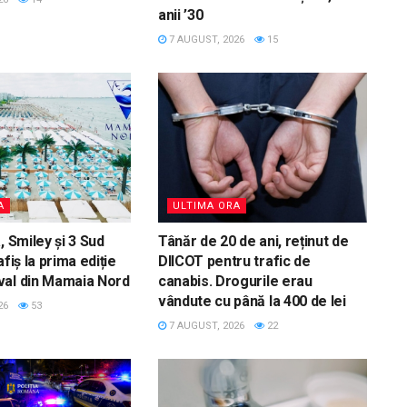
anii ’30
7 AUGUST, 2026
15
A
ULTIMA ORA
, Smiley și 3 Sud
Tânăr de 20 de ani, reținut de
afiș la prima ediție
DIICOT pentru trafic de
val din Mamaia Nord
canabis. Drogurile erau
vândute cu până la 400 de lei
26
53
7 AUGUST, 2026
22