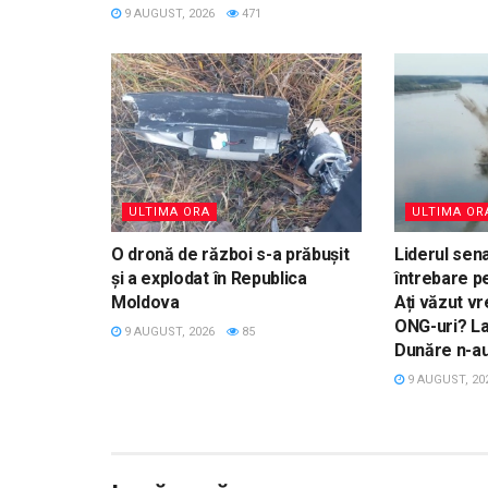
9 AUGUST, 2026
471
ULTIMA ORA
ULTIMA OR
O dronă de război s-a prăbușit
Liderul sena
și a explodat în Republica
întrebare pe
Moldova
Ați văzut vr
ONG-uri? La
9 AUGUST, 2026
85
Dunăre n-au
9 AUGUST, 20