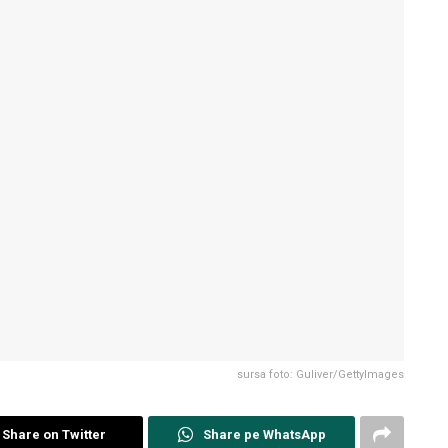
sursa foto: Guliver/GettyImages
Share on Twitter
Share pe WhatsApp