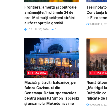
Frontiera: amenzi și controale
Trei înotăto
amănunțite, în ultimele 24 de
Constanța l
ore. Mai mulți cetățeni străini
la Europenel
au fost opriți la graniță
9 AUGUST, 20
10 AUGUST, 2026
0
ULTIMA ORA
ULTIMA OR
Muzică și tradiții balcanice, pe
Numărătoar
faleza Cazinoului din
„Madrigal la
Constanța. Debut spectaculos
Brățările de
pentru pianistul Simon Trpčeski
ridicate de
și ansamblul Makedonissimo
9 AUGUST, 20