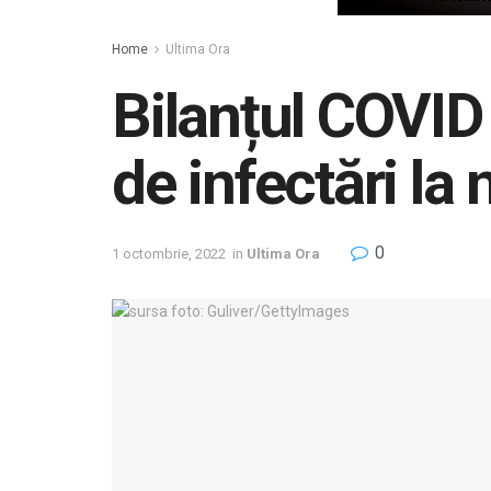
Home
Ultima Ora
Bilanțul COVID
de infectări la 
0
1 octombrie, 2022
in
Ultima Ora