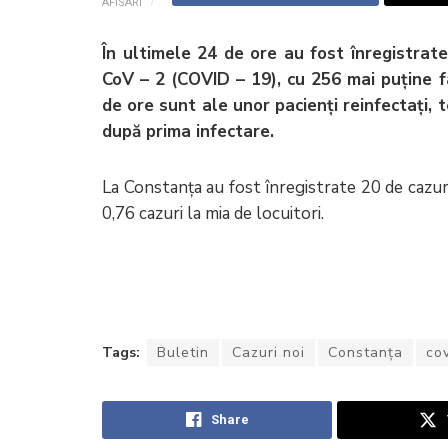
AFISARI
În ultimele 24 de ore au fost înregistrat
CoV – 2 (COVID – 19), cu 256 mai puține fa
de ore sunt ale unor pacienți reinfectați, 
după prima infectare.
La Constanța au fost înregistrate 20 de cazuri,
0,76 cazuri la mia de locuitori.
Tags:
Buletin
Cazuri noi
Constanţa
co
Share