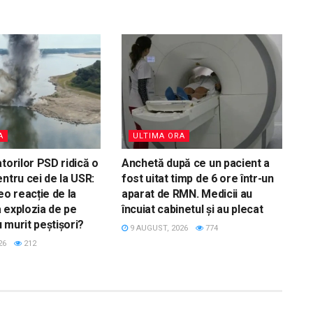
A
ULTIMA ORA
torilor PSD ridică o
Anchetă după ce un pacient a
ntru cei de la USR:
fost uitat timp de 6 ore într-un
eo reacție de la
aparat de RMN. Medicii au
 explozia de pe
încuiat cabinetul și au plecat
 murit peștișori?
9 AUGUST, 2026
774
26
212