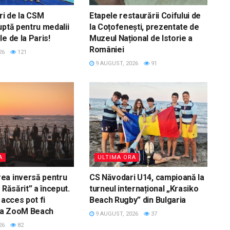
ri de la CSM
Etapele restaurării Coifului de
uptă pentru medalii
la Coțofenești, prezentate de
e de la Paris!
Muzeul Național de Istorie a
României
26
121
9 AUGUST, 2026
91
A
ULTIMA ORA
ea inversă pentru
CS Năvodari U14, campioană la
 Răsărit” a început.
turneul internațional „Krasiko
 acces pot fi
Beach Rugby” din Bulgaria
 la ZooM Beach
9 AUGUST, 2026
37
26
82