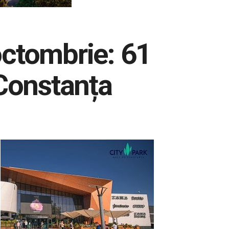
octombrie: 61
a Constanța