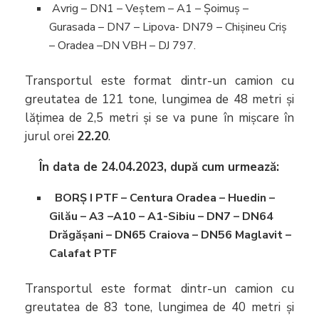
Avrig – DN1 – Veștem – A1 – Șoimuș –
Gurasada – DN7 – Lipova- DN79 – Chișineu Criș
– Oradea –DN VBH – DJ 797.
Transportul este format dintr-un camion cu
greutatea de 121 tone, lungimea de 48 metri și
lățimea de 2,5 metri și se va pune în mișcare în
jurul orei
22.20
.
În data de 24.04.2023, după cum urmează:
BORȘ I PTF – Centura Oradea – Huedin –
Gilău – A3 –A10 – A1-Sibiu – DN7 – DN64
Drăgășani – DN65 Craiova – DN56 Maglavit –
Calafat PTF
Transportul este format dintr-un camion cu
greutatea de 83 tone, lungimea de 40 metri și