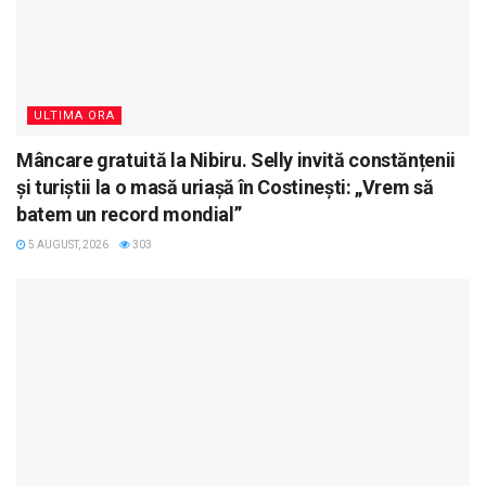
ULTIMA ORA
Mâncare gratuită la Nibiru. Selly invită constănțenii
și turiștii la o masă uriașă în Costinești: „Vrem să
batem un record mondial”
5 AUGUST, 2026
303