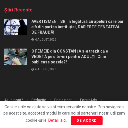
Ştiri Recente
AVERTISMENT SRI în legătură cu apeluri care par
a fi din partea instituției, DAR ESTE TENTATIVĂ
DE FRAUDĂ!
6 AUGUST, 2026
O FEMEIE din CONSTANȚA s-a trezit că e
VEDETĂ pe site-uri pentru ADULȚI! Cine
publicase pozele?!
6 AUGUST, 2026
Ai un pont?
Redactie
Editia print
FocusAds
Agentie publicitate
Cookie-urile ne ajuta sa va oferim serviciile noastre. Prin navigarea
pe acest site, acceptati modul in care noi si partenerii nostri utilizam
© 2026
FocusPress.ro
- With ❤️ by
Fresh Media
.
cookie-urile.
Detalii aici
.
DE ACORD