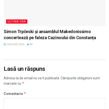
ULTIMA ORA
Simon Trpčeski și ansamblul Makedonissimo
concertează pe faleza Cazinoului din Constanța
5 AUGUST, 2026
48
Lasă un răspuns
Adresa ta de email nu va fi publicată.
Câmpurile obligatorii sunt
*
marcate cu
*
Comentariu