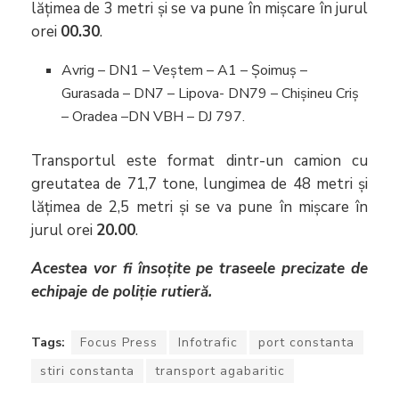
lățimea de 3 metri și se va pune în mișcare în jurul
orei
00.30
.
Avrig – DN1 – Veștem – A1 – Șoimuș –
Gurasada – DN7 – Lipova- DN79 – Chișineu Criș
– Oradea –DN VBH – DJ 797.
Transportul este format dintr-un camion cu
greutatea de 71,7 tone, lungimea de 48 metri și
lățimea de 2,5 metri și se va pune în mișcare în
jurul orei
20.00
.
Acestea vor fi
însoțite pe traseele precizate de
echipaje de poliție rutieră.
Tags:
Focus Press
Infotrafic
port constanta
stiri constanta
transport agabaritic