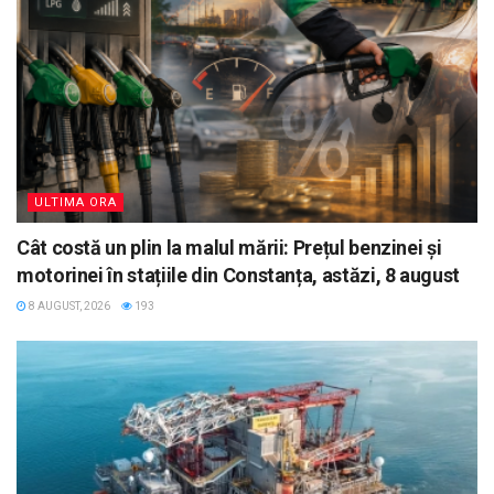
ULTIMA ORA
Cât costă un plin la malul mării: Prețul benzinei și
motorinei în stațiile din Constanța, astăzi, 8 august
8 AUGUST, 2026
193