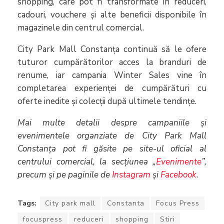
shopping, care pot fi transformate în reduceri,
cadouri, vouchere și alte beneficii disponibile în
magazinele din centrul comercial.
City Park Mall Constanța continuă să le ofere
tuturor cumpărătorilor acces la branduri de
renume, iar campania Winter Sales vine în
completarea experienței de cumpărături cu
oferte inedite și colecții după ultimele tendințe.
Mai multe detalii despre campaniile și
evenimentele organziate de City Park Mall
Constanța pot fi găsite pe site-ul oficial al
centrului comercial, la secțiunea „
Evenimente
”,
precum și pe paginile de
Instagram
și
Facebook
.
Tags:
City park mall
Constanta
Focus Press
focuspress
reduceri
shopping
Stiri