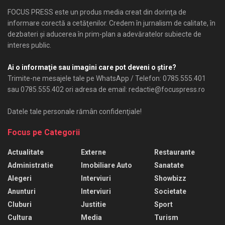
FOCUS PRESS este un produs media creat din dorinţa de
informare corectă a cetăţenilor. Credem în jurnalism de calitate, în
dezbateri şi aducerea în prim-plan a adevăratelor subiecte de
interes public.
Ai o informaţie sau imagini care pot deveni o ştire?
Trimite-ne mesajele tale pe WhatsApp / Telefon: 0785.555.401
sau 0785.555.402 ori adresa de email: redactie@focuspress.ro
Datele tale personale rămân confidenţiale!
Focus pe Categorii
Actualitate
Externe
Restaurante
Administratie
Imobiliare Auto
Sanatate
Alegeri
Interviuri
Showbizz
Anunturi
Interviuri
Societate
Cluburi
Justitie
Sport
Cultura
Media
Turism