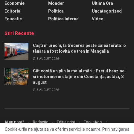
Economie
Monden
Ultima Ora
Editorial
Politica
Uncategorized
Educatie
Politica Interna
Video
Ştiri Recente
Căști în urechi, la trecerea peste calea ferată: o
tânără a fost lovită de tren în Mangalia
8 AUGUST, 2026
Cât costă un plin la malul mării: Prețul benzinei
și motorinei în stațiile din Constanța, astăzi, 8
august
8 AUGUST, 2026
Ai un pont?
Redactie
Editia print
FocusAds
Agentie publicitate
Cookie-urile ne ajuta sa va oferim serviciile noastre. Prin navigarea