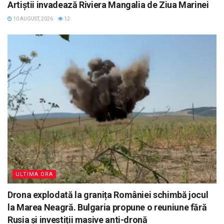
Artiștii invadează Riviera Mangalia de Ziua Marinei
10 AUGUST, 2026
12
ULTIMA ORA
Drona explodată la granița României schimbă jocul
la Marea Neagră. Bulgaria propune o reuniune fără
Rusia și investiții masive anti-dronă