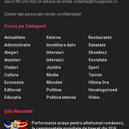
sau 0785.555.402 ori adresa de email: redactie@focuspress.ro
Datele tale personale rămân confidenţiale!
Focus pe Categorii
Actualitate
Externe
Restaurante
Administratie
Imobiliare Auto
Sanatate
Alegeri
Interviuri
Showbizz
Anunturi
Interviuri
Societate
Cluburi
Justitie
Sport
Cultura
Media
Turism
Economie
Monden
Ultima Ora
Editorial
Politica
Uncategorized
Educatie
Politica Interna
Video
Ştiri Recente
Performanțe uriașe pentru atletismul românesc,
la campionatele mondiale de tineret din SUA