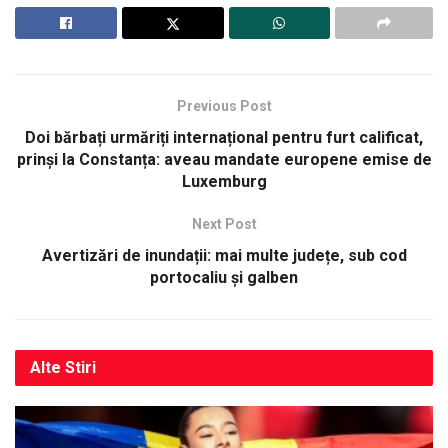
Previous Post
Doi bărbați urmăriți internațional pentru furt calificat,
prinși la Constanța: aveau mandate europene emise de
Luxemburg
Next Post
Avertizări de inundații: mai multe județe, sub cod
portocaliu și galben
Alte
Stiri