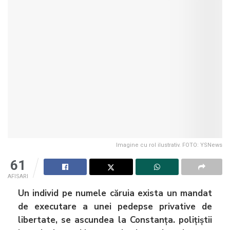
Imagine cu rol ilustrativ. FOTO: YSNews
61
AFISARI
Un individ pe numele căruia exista un mandat
de executare a unei pedepse privative de
libertate, se ascundea la Constanța. polițiștii