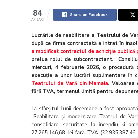
84
Share on Facebook
AFISARI
Lucrările de reabilitare a Teatrului de V
după ce firma contractată a intrat în inso
a modificat contractul de achiziție publică 
prelua rolul de subcontractant.
Consili
miercuri, 4 februarie 2026, o procedură de
execuție a unor lucrări suplimentare în c
Teatrului de Vară din Mamaia
. Valoarea 
fără TVA, termenul limită pentru depunerea 
La sfârșitul lunii decembrie a fost aprobată
„Reabilitare și modernizare Teatrul de Va
consolidare, securitate la incendiu și ame
27.265.146,68 lei fără TVA (32.935.387,46 