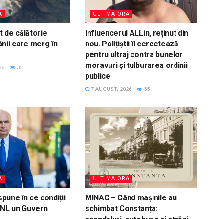
A
ULTIMA ORA
 de călătorie
Influencerul ALLin, reținut din
nii care merg în
nou. Polițiștii îl cercetează
pentru ultraj contra bunelor
moravuri și tulburarea ordinii
26
32
publice
7 AUGUST, 2026
35
A
ULTIMA ORA
 spune în ce condiții
MINAC – Când mașinile au
PNL un Guvern
schimbat Constanța: