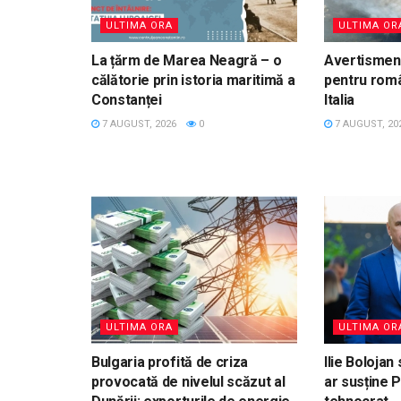
ULTIMA ORA
ULTIMA OR
La țărm de Marea Neagră – o
Avertisment
călătorie prin istoria maritimă a
pentru româ
Constanței
Italia
7 AUGUST, 2026
0
7 AUGUST, 20
ULTIMA ORA
ULTIMA OR
Bulgaria profită de criza
Ilie Bolojan
provocată de nivelul scăzut al
ar susține 