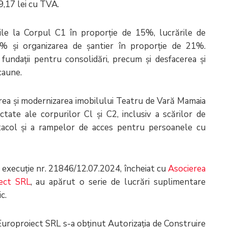
9,17 lei cu TVA.
rile la Corpul C1 în proporție de 15%, lucrările de
% și organizarea de șantier în proporție de 21%.
 fundații pentru consolidări, precum și desfacerea și
caune.
tarea și modernizarea imobilului Teatru de Vară Mamaia
tate ale corpurilor Cl și C2, inclusiv a scărilor de
ctacol și a rampelor de acces pentru persoanele cu
i execuție nr. 21846/12.07.2024, încheiat cu
Asocierea
ect SRL
, au apărut o serie de lucrări suplimentare
c.
uroproiect SRL s-a obținut Autorizaţia de Construire