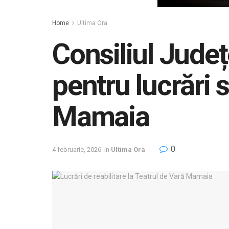
Home
Ultima Ora
Consiliul Județ
pentru lucrări 
Mamaia
0
4 februarie, 2026
in
Ultima Ora