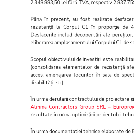
2.348.883,50 lei fără TVA, respectiv 2.837.75
Până în prezent, au fost realizate desface
rezistență la Corpul C1 în proporție de 4
Desfacerile includ decopertări ale pereților,
eliberarea amplasamentului Corpului C1 de s
Scopul obiectivului de investiții este reabili
(consolidarea elementelor de rezistență afec
acces, amenajarea locurilor în sala de spe
dizabilități etc).
În urma derularii contractului de proiectare ș
Almma Contractors Group SRL – Europroi
rezultate în urma optimizării proiectului tehni
În urma documentatiei tehnice elaborate de E