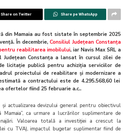
Share on Twitter
Share pe WhatsApp
ară din Mamaia au fost sistate în septembrie 2025
lvență. În decembrie,
Consiliul Județean Constanța
pentru reabilitarea imobilului
, iar Navis Max SRL a
ul Județean Constanța a lansat în cursul zilei de
 licitație publică pentru achiziția serviciilor de
adrul proiectului de reabilitare și modernizare a
estimată a contractului este de 4.295.568,60 lei
ofertelor fiind 25 februarie a.c..
 și actualizarea devizului general pentru obiectivul
ră Mamaia”, ca urmare a lucrărilor suplimentare de
najări. Valoarea totală a investiției a crescut la
lei cu TVA), impactul bugetar suplimentar fiind de