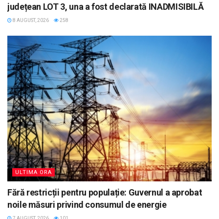
județean LOT 3, una a fost declarată INADMISIBILĂ
8 AUGUST, 2026
258
ULTIMA ORA
Fără restricții pentru populație: Guvernul a aprobat
noile măsuri privind consumul de energie
7 AUGUST, 2026
101