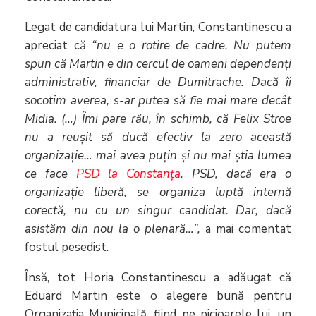
Legat de candidatura lui Martin, Constantinescu a
apreciat că
“nu e o rotire de cadre. Nu putem
spun c
ă Martin e din cercul de oameni dependenți
administrativ, financiar de Dumitrache. Dacă îi
socotim averea, s-ar putea să fie mai mare decât
Midia. (…) Îmi pare rău, în schimb, că Felix Stroe
nu a reușit să ducă efectiv la zero această
organizație… mai avea puțin și nu mai știa lumea
ce face
PSD la Constanța
. PSD, dacă era o
organizație liberă, se organiza luptă internă
corectă, nu cu un singur candidat. Dar, dacă
asistăm din nou la o plenară…
”,
a mai comentat
fostul pesedist.
Însă, tot Horia Constantinescu a adăugat că
Eduard Martin este o alegere bună pentru
Organizația Municipală, fiind pe picioarele lui, un