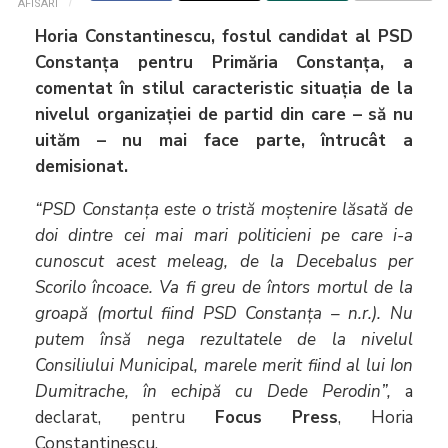
AFISARI
Horia Constantinescu, fostul candidat al PSD
Constanța pentru Primăria Constanța, a
comentat în stilul caracteristic situația de la
nivelul organizației de partid din care – să nu
uităm – nu mai face parte, întrucât a
demisionat.
“PSD Constanța este o tristă moștenire lăsată de
doi dintre cei mai mari politicieni pe care i-a
cunoscut acest meleag, de la Decebalus per
Scorilo încoace. Va fi greu de întors mortul de la
groapă (mortul fiind PSD Constanța – n.r.). Nu
putem însă nega rezultatele de la nivelul
Consiliului Municipal, marele merit fiind al lui Ion
Dumitrache, în echipă cu Dede Perodin
”,
a
declarat, pentru
Focus Press
, Horia
Constantinescu.