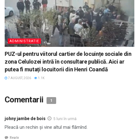
ADMINISTRATIE
PUZ-ul pentru viitorul cartier de locuințe sociale din
zona Celulozei intră în consultare publică. Aici ar
putea fi mutați locuitorii din Henri Coandă
7 AUGUST, 2026
1.1K
Comentarii
1
johny jambe de bois
5 luni în urmă
Pleacă un rechin și vine altul mai flămînd.
Reply