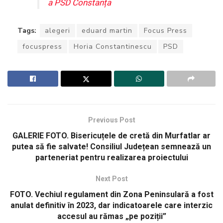
a PSD Constanța
Tags:
alegeri
eduard martin
Focus Press
focuspress
Horia Constantinescu
PSD
Previous Post
GALERIE FOTO. Bisericuțele de cretă din Murfatlar ar
putea să fie salvate! Consiliul Județean semnează un
parteneriat pentru realizarea proiectului
Next Post
FOTO. Vechiul regulament din Zona Peninsulară a fost
anulat definitiv în 2023, dar indicatoarele care interzic
accesul au rămas „pe poziții”