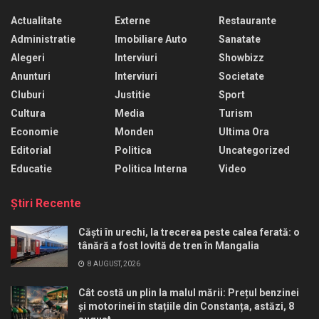
Actualitate
Externe
Restaurante
Administratie
Imobiliare Auto
Sanatate
Alegeri
Interviuri
Showbizz
Anunturi
Interviuri
Societate
Cluburi
Justitie
Sport
Cultura
Media
Turism
Economie
Monden
Ultima Ora
Editorial
Politica
Uncategorized
Educatie
Politica Interna
Video
Ştiri Recente
Căști în urechi, la trecerea peste calea ferată: o
tânără a fost lovită de tren în Mangalia
8 AUGUST, 2026
Cât costă un plin la malul mării: Prețul benzinei
și motorinei în stațiile din Constanța, astăzi, 8