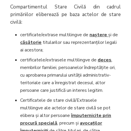
Compartimentul Stare Civilă din cadrul
primăriilor eliberează pe baza actelor de stare
civilă:
certificate/extrase multilingve de
naştere
şi de
căsătorie
titularilor sau reprezentanţilor legali
ai acestora;
certificatele/extrasele multilingve de
deces
,
membrilor familiei, persoanelor îndreptăţite ori,
cu aprobarea primarului unităţii administrativ-
teritoriale care a înregistrat decesul, altor
persoane care justifică un interes legitim.
Certificatele de stare civilă/Extrasele
multilingve ale actelor de stare civilă se pot
elibera şi altor persoane
împuternicite prin
procură specială
, precum şi
avocaţilor
împuterniciţi
de către titulari, de către