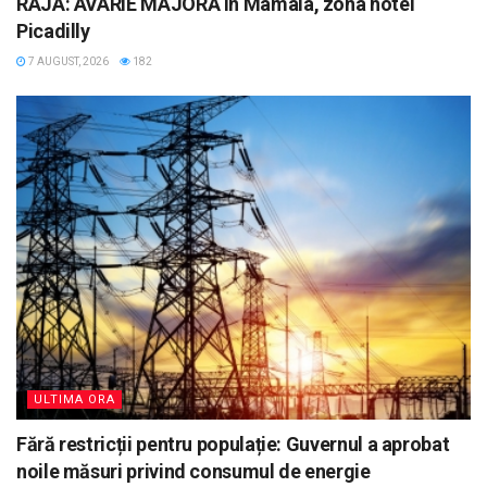
RAJA: AVARIE MAJORĂ în Mamaia, zona hotel
Picadilly
7 AUGUST, 2026
182
ULTIMA ORA
Fără restricții pentru populație: Guvernul a aprobat
noile măsuri privind consumul de energie