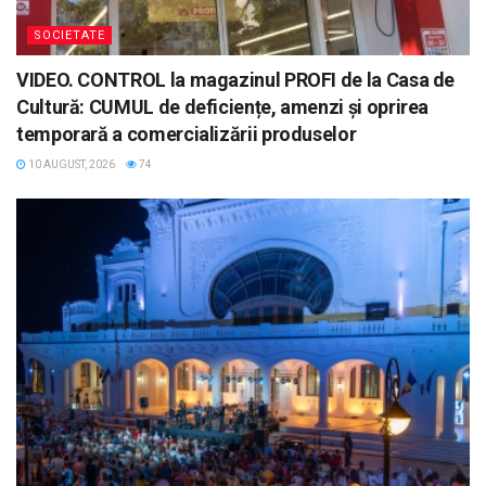
SOCIETATE
VIDEO. CONTROL la magazinul PROFI de la Casa de
Cultură: CUMUL de deficiențe, amenzi și oprirea
temporară a comercializării produselor
10 AUGUST, 2026
74