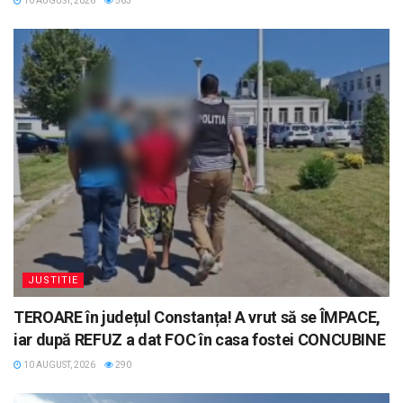
10 AUGUST, 2026
563
JUSTITIE
TEROARE în județul Constanța! A vrut să se ÎMPACE,
iar după REFUZ a dat FOC în casa fostei CONCUBINE
10 AUGUST, 2026
290