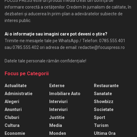
FOCUS PRESS este un produs media creat din dorinţa de
informare corectă a cetăţenilor. Credem în jurnalism de calitate, în
dezbateri şi aducerea în prim-plan a adevăratelor subiecte de
interes public.
Ai o informaţie sau imagini care pot deveni o ştire?
Trimite-ne mesajele tale pe WhatsApp / Telefon: 0785.555.401
sau 0785.555.402 ori adresa de email: redactie@focuspress.ro
Datele tale personale rămân confidenţiale!
Focus pe Categorii
Actualitate
Externe
Restaurante
Administratie
Imobiliare Auto
Sanatate
Alegeri
Interviuri
Showbizz
Anunturi
Interviuri
Societate
Cluburi
Justitie
Sport
Cultura
Media
Turism
Economie
Monden
Ultima Ora