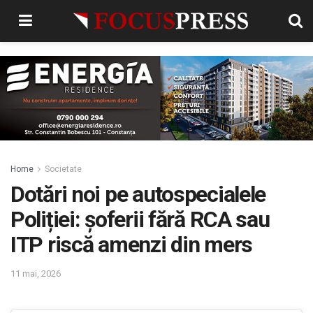
Home
Societate
Dotări noi pe autospecialele
Poliției: șoferii fără RCA sau
ITP riscă amenzi din mers
11 mai, 2026