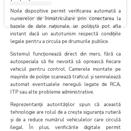
Noile dispozitive permit verificarea automată a
O postare distribuită de Tavi Perțea (@tavipertea)
numerelor de înmatriculare prin conectarea la
bazele de date naționale, iar polițiștii pot afla
instant dacă un autoturism respectă condițiile
legale pentru a circula pe drumurile publice.
Sistemul funcționează direct din mers, fără ca
autospeciala să fie nevoită să oprească fiecare
vehicul pentru control. Camerele montate pe
mașinile de poliție scanează traficul și semnalează
automat eventualele nereguli legate de RCA,
ITP sau alte probleme administrative.
Reprezentanții autorităților spun că această
tehnologie are rolul de a crește siguranța rutieră
și de a reduce numărul vehiculelor care circulă
ilegal. În plus, verificările digitale permit