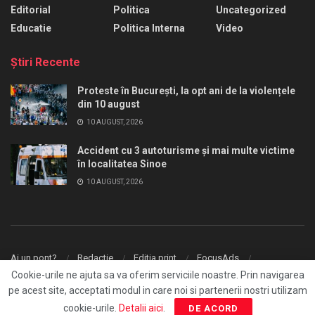
Editorial
Politica
Uncategorized
Educatie
Politica Interna
Video
Ştiri Recente
Proteste în București, la opt ani de la violențele
din 10 august
10 AUGUST, 2026
Accident cu 3 autoturisme și mai multe victime
în localitatea Sinoe
10 AUGUST, 2026
Ai un pont?
Redactie
Editia print
FocusAds
Agentie publicitate
Cookie-urile ne ajuta sa va oferim serviciile noastre. Prin navigarea
pe acest site, acceptati modul in care noi si partenerii nostri utilizam
© 2026
FocusPress.ro
- With ❤️ by
Fresh Media
.
cookie-urile.
Detalii aici
.
DE ACORD