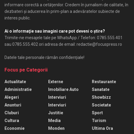
informare corectă a cetăţenilor. Credem în jurnalism de calitate, în
dezbateri şi aducerea în prim-plan a adevăratelor subiecte de
interes public.
Ai o informaţie sau imagini care pot deveni o ştire?
Trimite-ne mesajele tale pe WhatsApp / Telefon: 0785.555.401
sau 0785.555.402 ori adresa de email: redactie@focuspress.ro
Datele tale personale rămân confidenţiale!
Focus pe Categorii
Actualitate
Externe
Restaurante
Administratie
Imobiliare Auto
Sanatate
Alegeri
Interviuri
Showbizz
Anunturi
Interviuri
Societate
Cluburi
Justitie
Sport
Cultura
Media
Turism
Economie
Monden
Ultima Ora