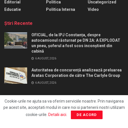
Editorial
Politica
Uncategorized
Educatie
Politica Interna
Video
Ştiri Recente
OFICIAL, de la IPJ Constanța, despre
autocamionul răsturnat pe DN 2A: A EXPLODAT
un pneu, șoferul a fost scos inconștient din
cabină
6 AUGUST, 2026
Autoritatea de concurență analizează preluarea
Aratas Corporation de către The Carlyle Group
6 AUGUST, 2026
Cookie-urile ne ajuta sa va oferim serviciile noastre. Prin navigarea
pe acest site, acceptati modul in care noi si partenerii nostri utilizam
Ai un pont?
Redactie
Editia print
FocusAds
cookie-urile.
Detalii aici
.
DE ACORD
Agentie publicitate