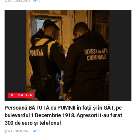
6 AUGUST, 2026
42
ULTIMA ORA
Persoană BĂTUTĂ cu PUMNII în față și în GÂT, pe
bulevardul 1 Decembrie 1918. Agresorii i-au furat
300 de euro și telefonul
6 AUGUST, 2026
155