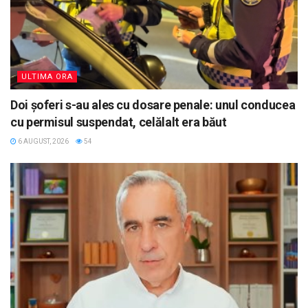
ULTIMA ORA
Doi șoferi s-au ales cu dosare penale: unul conducea
cu permisul suspendat, celălalt era băut
6 AUGUST, 2026
54