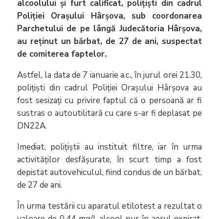
alcoolului și furt calificat, polițiști din cadrul
Poliției Orașului Hârșova, sub coordonarea
Parchetului de pe lângă Judecătoria Hârșova,
au reținut un bărbat, de 27 de ani, suspectat
de comiterea faptelor.
Astfel, la data de 7 ianuarie a.c., în jurul orei 21.30,
polițiști din cadrul Poliției Orașului Hârșova au
fost sesizați cu privire faptul că o persoană ar fi
sustras o autoutilitară cu care s-ar fi deplasat pe
DN22A.
Imediat, polițiștii au instituit filtre, iar în urma
activităților desfășurate, în scurt timp a fost
depistat autovehiculul, fiind condus de un bărbat,
de 27 de ani.
În urma testării cu aparatul etilotest a rezultat o
valoare de 0,44 mg/l alcool pur în aerul expirat,