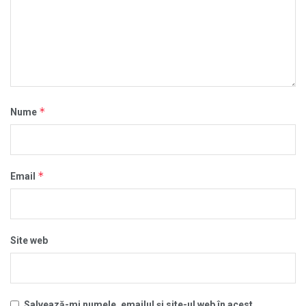
*
Nume
*
Email
Site web
Salvează-mi numele, emailul și site-ul web în acest