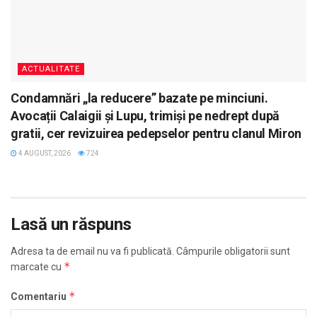
ACTUALITATE
Condamnări „la reducere” bazate pe minciuni.
Avocații Calaigii și Lupu, trimiși pe nedrept după
gratii, cer revizuirea pedepselor pentru clanul Miron
4 AUGUST, 2026
724
Lasă un răspuns
Adresa ta de email nu va fi publicată.
Câmpurile obligatorii sunt
*
marcate cu
*
Comentariu