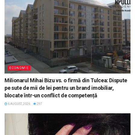
ECONOMIE
Milionarul Mihai Bizu vs. o firmă din Tulcea: Dispute
pe sute de mii de lei pentru un brand imobiliar,
blocate într-un conflict de competență
6 AUGUST, 2026
297