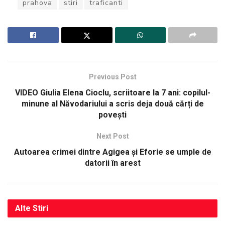
prahova
stiri
traficanti
Previous Post
VIDEO Giulia Elena Cioclu, scriitoare la 7 ani: copilul-
minune al Năvodariului a scris deja două cărți de
povești
Next Post
Autoarea crimei dintre Agigea și Eforie se umple de
datorii în arest
Alte
Stiri