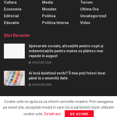
Cultura
Media
Turism
Economie
Monden
Ultima Ora
Editorial
Politica
Uncategorized
Educatie
Politica Interna
Video
Ştiri Recente
Ajutoarele sociale, alocațiile pentru copii și
indemnizațiile pentru mame se plătesc mai
repede în august
6 AUGUST, 2026
Ai încă buletinul vechi? Îl mai poți folosi doar
până la o anumită dată
6 AUGUST, 2026
Cookie-urile ne ajuta sa va oferim serviciile noastre. Prin navigarea
pe acest site, acceptati modul in care noi si partenerii nostri utilizam
Ai un pont?
Redactie
Editia print
FocusAds
cookie-urile.
Detalii aici
.
DE ACORD