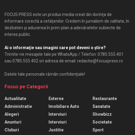
FOCUS PRESS este un produs media creat din dorinţa de
informare corectă a cetăţenilor. Credem în jurnalism de calitate, în
dezbateri şi aducerea în prim-plan a adevăratelor subiecte de
interes public.
Ai o informaţie sau imagini care pot deveni o ştire?
Trimite-ne mesajele tale pe WhatsApp / Telefon: 0785.555.401
sau 0785.555.402 ori adresa de email: redactie@focuspress.ro
Datele tale personale rămân confidenţiale!
Focus pe Categorii
Actualitate
Externe
Restaurante
Administratie
Imobiliare Auto
Sanatate
Alegeri
Interviuri
Showbizz
Anunturi
Interviuri
Societate
Cluburi
Justitie
Sport