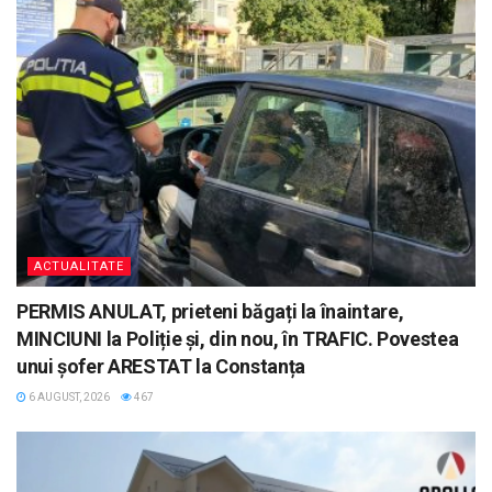
ACTUALITATE
PERMIS ANULAT, prieteni băgați la înaintare,
MINCIUNI la Poliție și, din nou, în TRAFIC. Povestea
unui șofer ARESTAT la Constanța
6 AUGUST, 2026
467