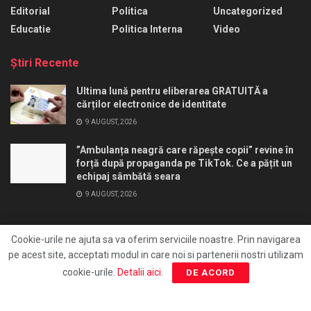
Editorial
Politica
Uncategorized
Educatie
Politica Interna
Video
Ştiri Recente
Ultima lună pentru eliberarea GRATUITĂ a
cărților electronice de identitate
9 AUGUST, 2026
”Ambulanța neagră care răpește copii” revine în
forță după propaganda pe TikTok. Ce a pățit un
echipaj sâmbătă seara
9 AUGUST, 2026
Cookie-urile ne ajuta sa va oferim serviciile noastre. Prin navigarea
pe acest site, acceptati modul in care noi si partenerii nostri utilizam
Ai un pont?
Redactie
Editia print
FocusAds
cookie-urile.
Detalii aici
.
DE ACORD
Agentie publicitate
© 2026
FocusPress.ro
- With ❤️ by
Fresh Media
.