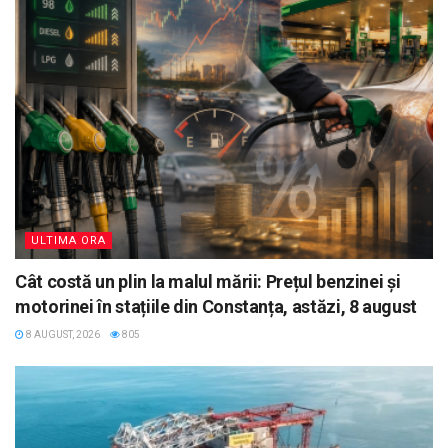
ULTIMA ORA
Cât costă un plin la malul mării: Prețul benzinei și
motorinei în stațiile din Constanța, astăzi, 8 august
8 AUGUST, 2026
805