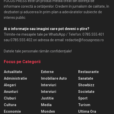
FOCUS PRESS este un produs media creat din dorinţa de
informare corectă a cetăţenilor. Credem în jurnalism de calitate, în
dezbateri şi aducerea în prim-plan a adevăratelor subiecte de
interes public.
Ai o informaţie sau imagini care pot deveni o ştire?
Trimite-ne mesajele tale pe WhatsApp / Telefon: 0785.555.401
sau 0785.555.402 ori adresa de email: redactie@focuspress.ro
Datele tale personale rămân confidenţiale!
Focus pe Categorii
Actualitate
Externe
Restaurante
Administratie
Imobiliare Auto
Sanatate
Alegeri
Interviuri
Showbizz
Anunturi
Interviuri
Societate
Cluburi
Justitie
Sport
Cultura
Media
Turism
Economie
Monden
Ultima Ora