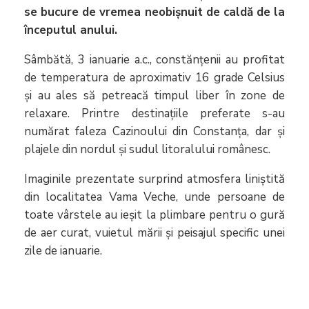
se bucure de vremea neobișnuit de caldă de la
începutul anului.
Sâmbătă, 3 ianuarie a.c., constănțenii au profitat
de temperatura de aproximativ 16 grade Celsius
și au ales să petreacă timpul liber în zone de
relaxare. Printre destinațiile preferate s-au
numărat faleza Cazinoului din Constanța, dar și
plajele din nordul și sudul litoralului românesc.
Imaginile prezentate surprind atmosfera liniștită
din localitatea Vama Veche, unde persoane de
toate vârstele au ieșit la plimbare pentru o gură
de aer curat, vuietul mării și peisajul specific unei
zile de ianuarie.