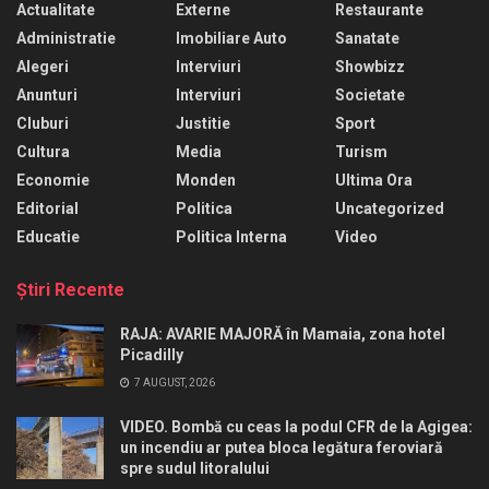
Actualitate
Externe
Restaurante
Administratie
Imobiliare Auto
Sanatate
Alegeri
Interviuri
Showbizz
Anunturi
Interviuri
Societate
Cluburi
Justitie
Sport
Cultura
Media
Turism
Economie
Monden
Ultima Ora
Editorial
Politica
Uncategorized
Educatie
Politica Interna
Video
Ştiri Recente
RAJA: AVARIE MAJORĂ în Mamaia, zona hotel
Picadilly
7 AUGUST, 2026
VIDEO. Bombă cu ceas la podul CFR de la Agigea:
un incendiu ar putea bloca legătura feroviară
spre sudul litoralului