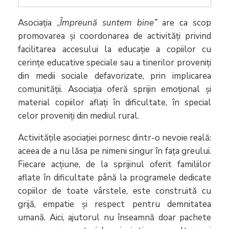
Asociația „
Împreună suntem bine”
are ca scop
promovarea și coordonarea de activități privind
facilitarea accesului la educație a copiilor cu
cerințe educative speciale sau a tinerilor proveniți
din medii sociale defavorizate, prin implicarea
comunității. Asociația oferă sprijin emoțional și
material copiilor aflați în dificultate, în special
celor proveniți din mediul rural.
Activitățile asociației pornesc dintr-o nevoie reală:
aceea de a nu lăsa pe nimeni singur în fața greului.
Fiecare acțiune, de la sprijinul oferit familiilor
aflate în dificultate până la programele dedicate
copiilor de toate vârstele, este construită cu
grijă, empatie și respect pentru demnitatea
umană. Aici, ajutorul nu înseamnă doar pachete