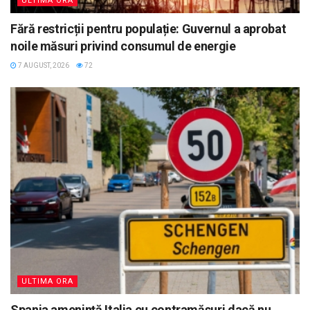
ULTIMA ORA
Fără restricții pentru populație: Guvernul a aprobat
noile măsuri privind consumul de energie
7 AUGUST, 2026
72
ULTIMA ORA
Spania ameninţă Italia cu contramăsuri dacă nu