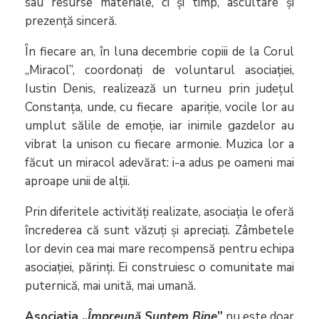
sau resurse materiale, ci și timp, ascultare și
prezență sinceră.
În fiecare an, în luna decembrie copiii de la Corul
„Miracol”, coordonați de voluntarul asociației,
Iustin Denis, realizează un turneu prin județul
Constanța, unde, cu fiecare apariție, vocile lor au
umplut sălile de emoție, iar inimile gazdelor au
vibrat la unison cu fiecare armonie. Muzica lor a
făcut un miracol adevărat: i-a adus pe oameni mai
aproape unii de alții.
Prin diferitele activități realizate, asociația le oferă
încrederea că sunt văzuți și apreciați. Zâmbetele
lor devin cea mai mare recompensă pentru echipa
asociației, părinți. Ei construiesc o comunitate mai
puternică, mai unită, mai umană.
Asociația „
Împreună Suntem Bine
”
nu este doar