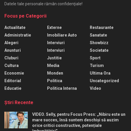
Datele tale personale rămân confidenţiale!
Focus pe Categorii
Actualitate
Externe
Restaurante
Administratie
Imobiliare Auto
Sanatate
Alegeri
Interviuri
Showbizz
Anunturi
Interviuri
Societate
Cluburi
Justitie
Sport
Cultura
Media
Turism
Economie
Monden
Ultima Ora
Editorial
Politica
Uncategorized
Educatie
Politica Interna
Video
Ştiri Recente
VIDEO. Selly, pentru Focus Press: „Nibiru este un
mare succes, însă suntem deschiși să auzim
orice critici constructive, potențiale
îmbunătățiri”