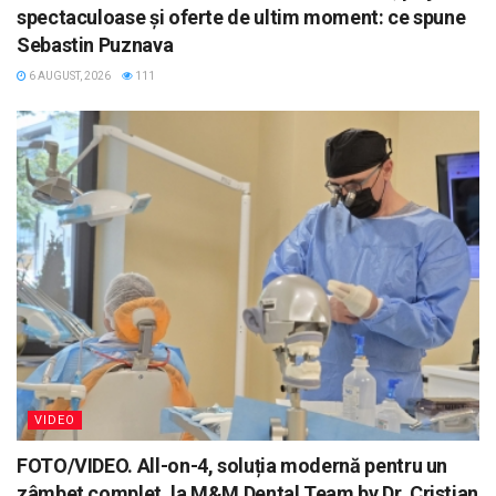
spectaculoase și oferte de ultim moment: ce spune
Sebastin Puznava
6 AUGUST, 2026
111
VIDEO
FOTO/VIDEO. All-on-4, soluția modernă pentru un
zâmbet complet, la M&M Dental Team by Dr. Cristian