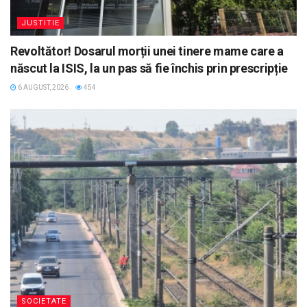
JUSTITIE
Revoltător! Dosarul morții unei tinere mame care a
născut la ISIS, la un pas să fie închis prin prescripție
6 AUGUST, 2026
454
SOCIETATE