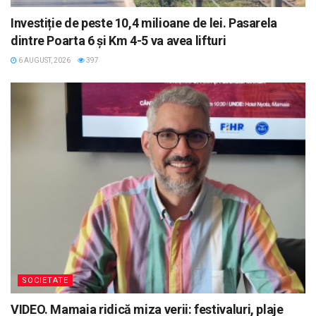
Investiție de peste 10,4 milioane de lei. Pasarela
dintre Poarta 6 și Km 4-5 va avea lifturi
6 AUGUST, 2026
397
SOCIETATE
VIDEO. Mamaia ridică miza verii: festivaluri, plaje