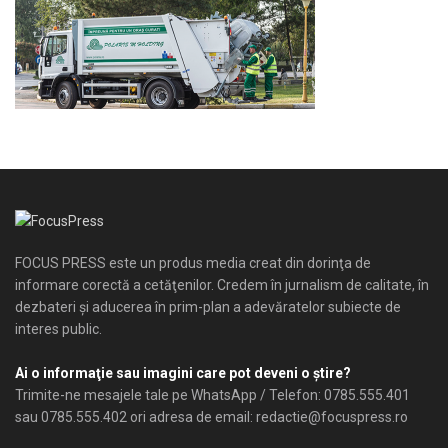
FOCUS PRESS este un produs media creat din dorinţa de
informare corectă a cetăţenilor. Credem în jurnalism de calitate, în
dezbateri şi aducerea în prim-plan a adevăratelor subiecte de
interes public.
Ai o informaţie sau imagini care pot deveni o ştire?
Trimite-ne mesajele tale pe WhatsApp / Telefon: 0785.555.401
sau 0785.555.402 ori adresa de email: redactie@focuspress.ro