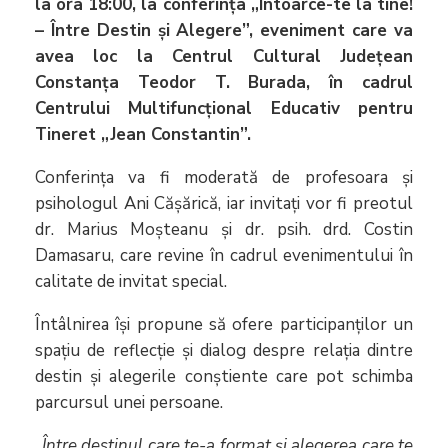
la ora 18:00, la conferința „Întoarce-te la tine!
– Între Destin și Alegere”, eveniment care va
avea loc la Centrul Cultural Județean
Constanța Teodor T. Burada, în cadrul
Centrului Multifuncțional Educativ pentru
Tineret „Jean Constantin”.
Conferința va fi moderată de profesoara și
psihologul Ani Cășărică, iar invitați vor fi preotul
dr. Marius Moșteanu și dr. psih. drd. Costin
Damasaru, care revine în cadrul evenimentului în
calitate de invitat special.
Întâlnirea își propune să ofere participanților un
spațiu de reflecție și dialog despre relația dintre
destin și alegerile conștiente care pot schimba
parcursul unei persoane.
„Între destinul care te-a format și alegerea care te