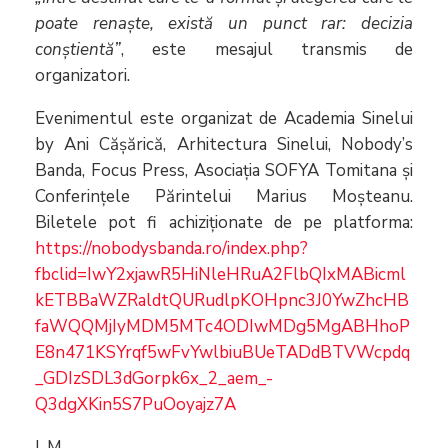
poate renaște, există un punct rar: decizia
conștientă”
, este mesajul transmis de
organizatori.
Evenimentul este organizat de Academia Sinelui
by Ani Cășărică, Arhitectura Sinelui, Nobody’s
Banda, Focus Press, Asociația SOFYA Tomitana și
Conferințele Părintelui Marius Moșteanu.
Biletele pot fi achiziționate de pe platforma:
https://nobodysbanda.ro/index.php?
fbclid=IwY2xjawR5HiNleHRuA2FlbQIxMABicml
kETBBaWZRaldtQURudlpKOHpnc3J0YwZhcHB
faWQQMjIyMDM5MTc4ODIwMDg5MgABHhoP
E8n471KSYrqf5wFvYwlbiuBUeTADdBTVWcpdq
_GDIzSDL3dGorpk6x_2_aem_-
Q3dgXKin5S7PuOoyajz7A
L.M.