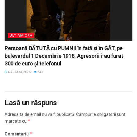
ULTIMA ORA
Persoană BĂTUTĂ cu PUMNII în față și în GÂT, pe
bulevardul 1 Decembrie 1918. Agresorii i-au furat
300 de euro și telefonul
6 AUGUST, 2026
233
Lasă un răspuns
Adresa ta de email nu va fi publicată.
Câmpurile obligatorii sunt
*
marcate cu
*
Comentariu