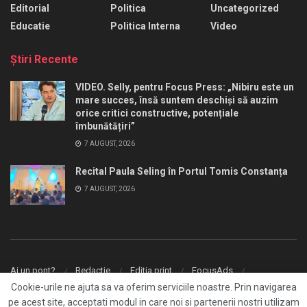
Editorial
Politica
Uncategorized
Educatie
Politica Interna
Video
Ştiri Recente
VIDEO. Selly, pentru Focus Press: „Nibiru este un
mare succes, însă suntem deschiși să auzim
orice critici constructive, potențiale
îmbunătățiri”
7 AUGUST, 2026
Recital Paula Seling în Portul Tomis Constanța
7 AUGUST, 2026
Ai un pont?
Redactie
Editia print
FocusAds
Agentie publicitate
Cookie-urile ne ajuta sa va oferim serviciile noastre. Prin navigarea
pe acest site, acceptati modul in care noi si partenerii nostri utilizam