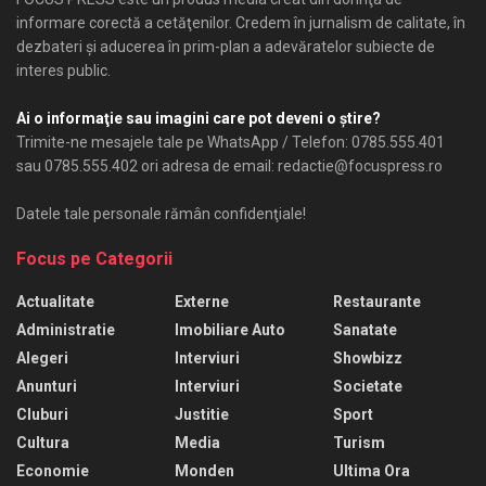
informare corectă a cetăţenilor. Credem în jurnalism de calitate, în
dezbateri şi aducerea în prim-plan a adevăratelor subiecte de
interes public.
Ai o informaţie sau imagini care pot deveni o ştire?
Trimite-ne mesajele tale pe WhatsApp / Telefon: 0785.555.401
sau 0785.555.402 ori adresa de email: redactie@focuspress.ro
Datele tale personale rămân confidenţiale!
Focus pe Categorii
Actualitate
Externe
Restaurante
Administratie
Imobiliare Auto
Sanatate
Alegeri
Interviuri
Showbizz
Anunturi
Interviuri
Societate
Cluburi
Justitie
Sport
Cultura
Media
Turism
Economie
Monden
Ultima Ora