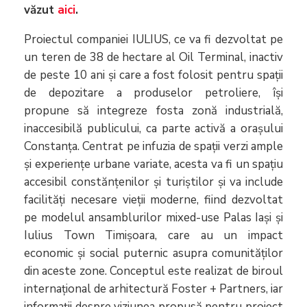
văzut
aici
.
Proiectul companiei IULIUS, ce va fi dezvoltat pe
un teren de 38 de hectare al Oil Terminal, inactiv
de peste 10 ani și care a fost folosit pentru spații
de depozitare a produselor petroliere, își
propune să integreze fosta zonă industrială,
inaccesibilă publicului, ca parte activă a orașului
Constanța. Centrat pe infuzia de spații verzi ample
și experiențe urbane variate, acesta va fi un spațiu
accesibil constănțenilor și turiștilor și va include
facilități necesare vieții moderne, fiind dezvoltat
pe modelul ansamblurilor mixed-use Palas Iași și
Iulius Town Timișoara, care au un impact
economic și social puternic asupra comunităților
din aceste zone. Conceptul este realizat de biroul
internațional de arhitectură Foster + Partners, iar
informații despre viziunea propusă pentru proiect