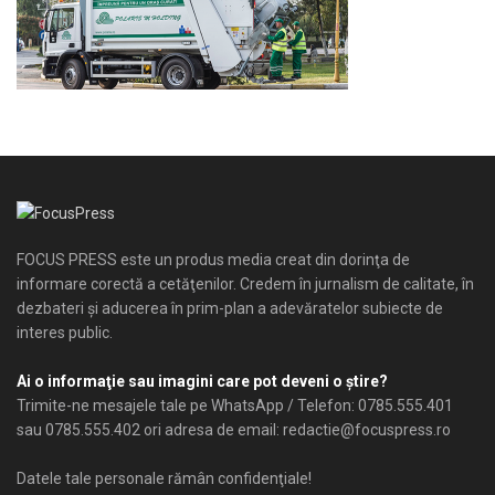
FOCUS PRESS este un produs media creat din dorinţa de
informare corectă a cetăţenilor. Credem în jurnalism de calitate, în
dezbateri şi aducerea în prim-plan a adevăratelor subiecte de
interes public.
Ai o informaţie sau imagini care pot deveni o ştire?
Trimite-ne mesajele tale pe WhatsApp / Telefon: 0785.555.401
sau 0785.555.402 ori adresa de email: redactie@focuspress.ro
Datele tale personale rămân confidenţiale!