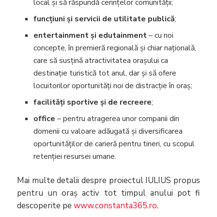
local și să răspundă cerințelor comunității;
funcțiuni și servicii de utilitate publică
;
entertainment și edutainment
– cu noi
concepte, în premieră regională și chiar națională,
care să susțină atractivitatea orașului ca
destinație turistică tot anul, dar și să ofere
locuitorilor oportunități noi de distracție în oraș;
facilități sportive și de recreere
;
office
– pentru atragerea unor companii din
domenii cu valoare adăugată și diversificarea
oportunităților de carieră pentru tineri, cu scopul
retenției resursei umane.
Mai multe detalii despre proiectul IULIUS propus
pentru un oraș activ tot timpul anului pot fi
descoperite pe
www.constanta365.ro
.