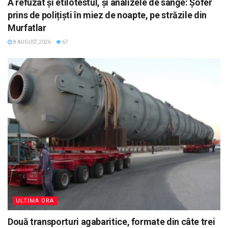
A refuzat și etilotestul, și analizele de sânge: Șofer
prins de polițiști în miez de noapte, pe străzile din
Murfatlar
8 AUGUST, 2026
67
ULTIMA ORA
Două transporturi agabaritice, formate din câte trei