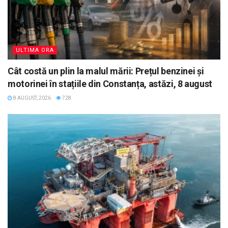
ULTIMA ORA
Cât costă un plin la malul mării: Prețul benzinei și
motorinei în stațiile din Constanța, astăzi, 8 august
8 AUGUST, 2026
728