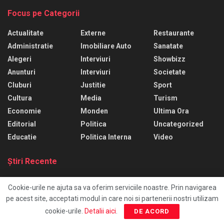
Focus pe Categorii
Actualitate
Externe
Restaurante
Administratie
Imobiliare Auto
Sanatate
Alegeri
Interviuri
Showbizz
Anunturi
Interviuri
Societate
Cluburi
Justitie
Sport
Cultura
Media
Turism
Economie
Monden
Ultima Ora
Editorial
Politica
Uncategorized
Educatie
Politica Interna
Video
Ştiri Recente
Căști în urechi, la trecerea peste calea ferată: o
Cookie-urile ne ajuta sa va oferim serviciile noastre. Prin navigarea
tânără a fost lovită de tren în Mangalia
pe acest site, acceptati modul in care noi si partenerii nostri utilizam
8 AUGUST, 2026
cookie-urile.
Detalii aici
.
DE ACORD
Cât costă un plin la malul mării: Prețul benzinei