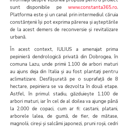
sunt disponibile pe
www.constanta365.ro
.
Platforma este și un canal prin intermediul căruia
constănțenii își pot exprima părerea și așteptările
de la acest demers de reconversie și revitalizare
urbană.
În acest context, IULIUS a amenajat prima
pepinieră dendrologică privată din Dobrogea, în
comuna Lazu, unde primii 1.100 de arbori maturi
au ajuns deja din Italia și au fost plantați pentru
aclimatizare. Desfășurată pe o suprafață de 8
hectare, pepiniera se va dezvolta în două etape.
Astfel, în primul stadiu, găzduiește 1.100 de
arbori maturi, iar în cel de al doilea va ajunge până
la 2.000 de copaci, cum ar fi: castani, platani,
arborele lalea, de gumă, de fier, de mătase,
magnolii, cireși și salcâmi japonezi, pruni roșii, cedri