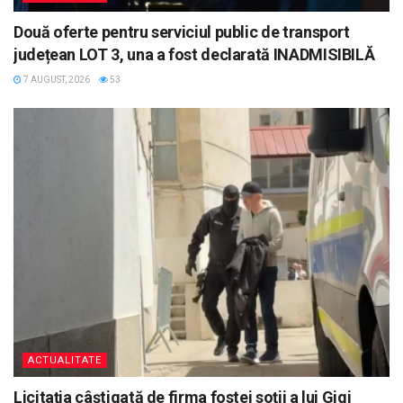
Două oferte pentru serviciul public de transport
județean LOT 3, una a fost declarată INADMISIBILĂ
7 AUGUST, 2026
53
ACTUALITATE
Licitația câștigată de firma fostei soții a lui Gigi