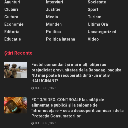
Anunturi
Interviuri
Societate
Cluburi
Justitie
Sport
Cultura
Media
Turism
Economie
Monden
Ultima Ora
Editorial
Politica
Uncategorized
Educatie
Politica Interna
Video
Ştiri Recente
Fostul comandant și mai mulți ofițeri au
prejudiciat grav unitatea de la Babadag: paguba
NU mai poate fi recuperată dintr-un motiv
HALUCINANT!
8 AUGUST, 2026
FOTO/VIDEO. CONTROALE la unități de
alimentație publică și la saloane de
înfrumusețare – ce au descoperit comisarii de la
Protecția Consumatorilor
8 AUGUST, 2026