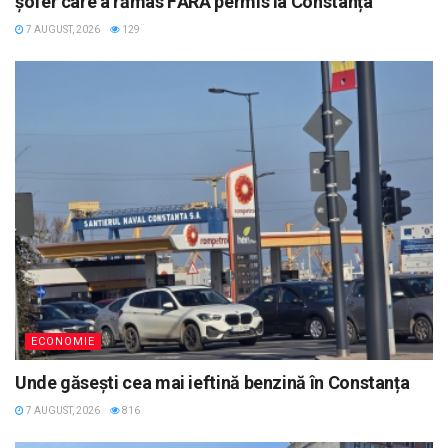
șofer care a rămas FĂRĂ permis la Constanța
7 AUGUST, 2026
129
ECONOMIE
Unde găsești cea mai ieftină benzină în Constanța
7 AUGUST, 2026
816