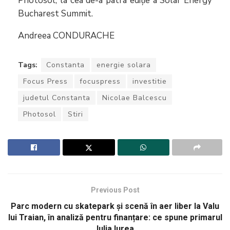
Photosol, la cea de-a patra ediție a Solar Energy
Bucharest Summit.
Andreea CONDURACHE
Tags:
Constanta
energie solara
Focus Press
focuspress
investitie
judetul Constanta
Nicolae Balcescu
Photosol
Stiri
Previous Post
Parc modern cu skatepark și scenă în aer liber la Valu
lui Traian, în analiză pentru finanțare: ce spune primarul
Iulia Iurea