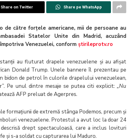
Share on Twitter
Share pe WhatsApp
o de către forţele americane, mii de persoane au
ambasadei Statelor Unite din Madrid, acuzând
 împotriva Venezuelei, conform
știrileprotv.ro
estanţii au fluturat drapele venezuelene şi au afişat
merican Donald Trump. Unele bannere îl prezentau pe
un bidon de petrol în culorile drapelului venezuelean,
r”. Pe unul dintre mesaje se putea citi explicit:
„Nu
latează AFP preluat de Agerpres.
i ale formaţiunii de extremă stânga Podemos, precum şi
imboluri venezuelene. Protestul a avut loc la doar 24
descrisă drept spectaculoasă, care a inclus lovituri
fe şi s-a soldat cu capturarea lui Maduro.