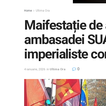
Home
Ultima Ora
Maifestație de
ambasadei SUA 
imperialiste c
0
4 ianuarie, 2026
in
Ultima Ora