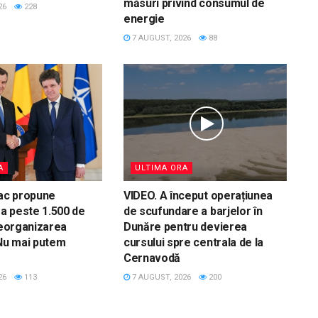
măsuri privind consumul de
26
228
energie
7 AUGUST, 2026
88
A
ULTIMA ORA
ac propune
VIDEO. A început operațiunea
a peste 1.500 de
de scufundare a barjelor în
 reorganizarea
Dunăre pentru devierea
„Nu mai putem
cursului spre centrala de la
Cernavodă
26
113
7 AUGUST, 2026
200