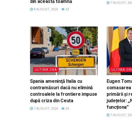
din această toamnă
7 AUGUST, 20
8 AUGUST, 2026
43
ULTIMA ORA
ULTIMA OR
Spania ameninţă Italia cu
Eugen Tom
contramăsuri dacă nu elimină
comasarea 
controalele la frontiere impuse
primării și
după criza din Ceuta
județelor: 
funcționa”
7 AUGUST, 2026
54
7 AUGUST, 20