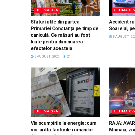
ULTIMA ORA
ULTIMA OR
Sfaturi utile din partea
Accident ru
Primăriei Constanța pe timp de
Soarelui, pe
caniculă. Ce măsuri au fost
8 AUGUST, 20
luate pentru diminuarea
efectelor acesteia
8 AUGUST, 2026
21
ULTIMA ORA
ULTIMA OR
Vin scumpirile la energie: cum
RAJA: AVAR
vor arăta facturile românilor
Mamaia, zon