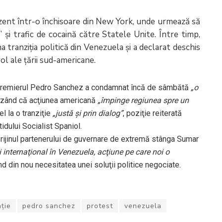
zent într-o închisoare din New York, unde urmează să
 şi trafic de cocaină către Statele Unite. Între timp,
ranziţia politică din Venezuela şi a declarat deschis
ol ale ţării sud-americane.
. Premierul Pedro Sanchez a condamnat încă de sâmbătă
„o
tizând că acţiunea americană
„împinge regiunea spre un
el la o tranziţie
„justă şi prin dialog”
, poziţie reiterată
idului Socialist Spaniol.
ijinul partenerului de guvernare de extremă stânga Sumar
i internaţional în Venezuela, acţiune pe care noi o
ind din nou necesitatea unei soluţii politice negociate.
ție
pedro sanchez
protest
venezuela