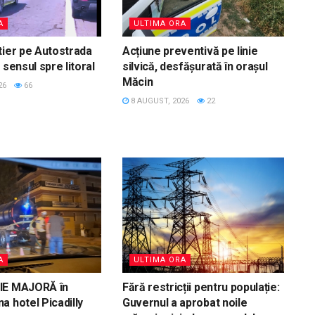
A
ULTIMA ORA
tier pe Autostrada
Acțiune preventivă pe linie
 sensul spre litoral
silvică, desfășurată în orașul
Măcin
26
66
8 AUGUST, 2026
22
A
ULTIMA ORA
IE MAJORĂ în
Fără restricții pentru populație:
a hotel Picadilly
Guvernul a aprobat noile