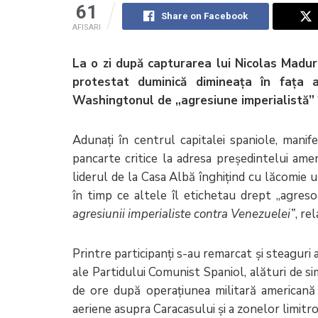
61
Share on Facebook
AFISARI
La o zi după capturarea lui Nicolas Madur
protestat duminică dimineaţa în faţa 
Washingtonul de „agresiune imperialistă”
Adunaţi în centrul capitalei spaniole, manif
pancarte critice la adresa preşedintelui a
liderul de la Casa Albă înghiţind cu lăcomie 
în timp ce altele îl etichetau drept „agreso
agresiunii imperialiste contra Venezuelei”
, re
Printre participanţi s-au remarcat şi steagur
ale Partidului Comunist Spaniol, alături de s
de ore după operaţiunea militară americană 
aeriene asupra Caracasului şi a zonelor limitro