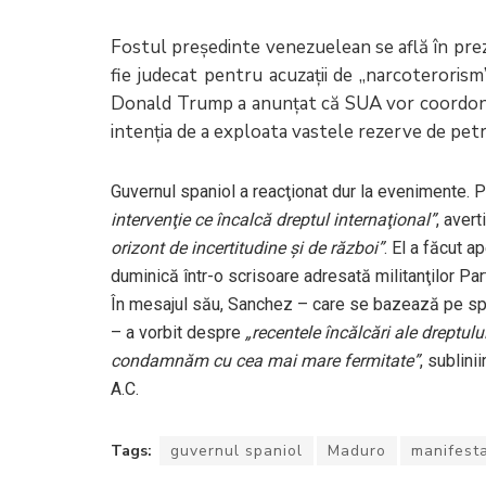
Fostul preşedinte venezuelean se află în pre
fie judecat pentru acuzaţii de „narcoterorism”
Donald Trump a anunţat că SUA vor coordona t
intenţia de a exploata vastele rezerve de petr
Guvernul spaniol a reacţionat dur la evenimente
intervenţie ce încalcă dreptul internaţional”
, aver
orizont de incertitudine şi de război”
. El a făcut ap
duminică într-o scrisoare adresată militanţilor Part
În mesajul său, Sanchez – care se bazează pe spr
– a vorbit despre
„recentele încălcări ale dreptulu
condamnăm cu cea mai mare fermitate”
, sublini
A.C.
Tags:
guvernul spaniol
Maduro
manifesta