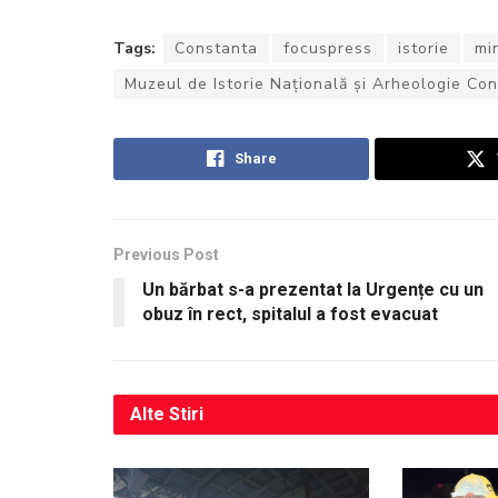
Tags:
Constanta
focuspress
istorie
mi
Muzeul de Istorie Națională și Arheologie Co
Share
Previous Post
Un bărbat s-a prezentat la Urgențe cu un
obuz în rect, spitalul a fost evacuat
Alte
Stiri