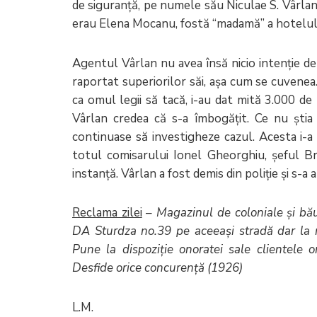
de siguranță, pe numele său Niculae S. Vârlan,
erau Elena Mocanu, fostă “madamă” a hotelului
Agentul Vârlan nu avea însă nicio intenție de a
raportat superiorilor săi, așa cum se cuvenea. 
ca omul legii să tacă, i-au dat mită 3.000 de
Vârlan credea că s-a îmbogățit. Ce nu știa 
continuase să investigheze cazul. Acesta i-a g
totul comisarului Ionel Gheorghiu, șeful Bri
instanță. Vârlan a fost demis din poliție și s-a 
Reclama zilei
–
Magazinul de coloniale și bău
DA Sturdza no.39 pe aceeași stradă dar la n
Pune la dispoziție onoratei sale clientele or
Desfide orice concurență (1926)
L.M.