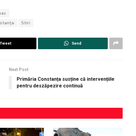
nac
nstanța
Stiri
Tweet
Send
Next Post
Primăria Constanța susține că intervențiile
pentru deszăpezire continuă