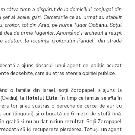
 câtva timp a dispărut de la domiciliul conjugal din
ef al acelei gări. Cercetările ce au urmat au stabilit
ui croitor, tot din Arad, pe nume Tudor Ciobanu. Soțul
 să dea de urma fugarilor. Anunțând Parchetul a reușit
e adulter, la locuința croitorului Pandeli, din strada
judecată a ajuns dosarul unui agent de poliție acuzat
te deosebite, care au atras atenția opiniei publice.
d o familie din Israel, soții Zoropapel, a ajuns la
(Ovidiu), la
Hotelul Elita
. În timp ce familia se afla în
era lor și au sustras o pereche de cercei de aur cu
 aur (lingouri) și o bucată de 6 metri de stofă fină.
în grabă și nu au dat niciun rezultat. Soții Zoropapel
reodată să își recupereze pierderea. Totuși, un agent