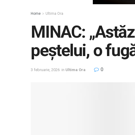
Home
Ultima Ora
MINAC: „Astăzi 
peștelui, o fug
0
3 februarie, 2026
in
Ultima Ora