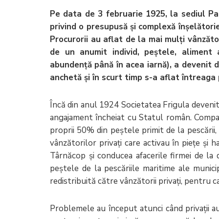
Pe data de 3 februarie 1925, la sediul Pa
privind o presupusă și complexă înșelătorie
Procurorii au aflat de la mai mulți vânzăt
de un anumit individ, peștele, aliment 
abundență până în acea iarnă), a devenit d
anchetă și în scurt timp s-a aflat întreaga
Încă din anul 1924 Societatea Frigula devenit
angajament încheiat cu Statul român. Compan
proprii 50% din peștele primit de la pescării, 
vânzătorilor privați care activau în piețe și 
Târnăcop și conducea afacerile firmei de la de
peștele de la pescăriile maritime ale municip
redistribuită către vânzătorii privați, pentru c
Problemele au început atunci când privații a