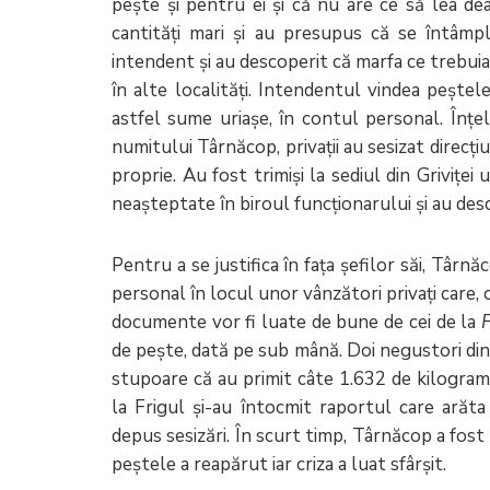
pește și pentru ei și că nu are ce să lea de
cantități mari și au presupus că se întâmp
intendent și au descoperit că marfa ce trebuia 
în alte localități. Intendentul vindea peștele 
astfel sume uriașe, în contul personal. Înțe
numitului Târnăcop, privații au sesizat direcți
proprie. Au fost trimiși la sediul din Griviței
neașteptate în biroul funcționarului și au de
Pentru a se justifica în fața șefilor săi, Târn
personal în locul unor vânzători privați care, 
documente vor fi luate de bune de cei de la
F
de pește, dată pe sub mână. Doi negustori din 
stupoare că au primit câte 1.632 de kilograme
la Frigul și-au întocmit raportul care arăta 
depus sesizări. În scurt timp, Târnăcop a fost a
peștele a reapărut iar criza a luat sfârșit.