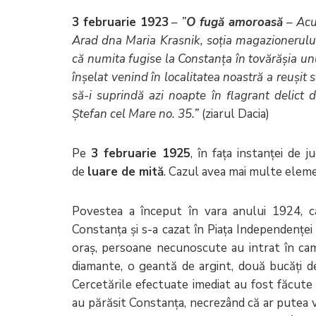
3 februarie 1923
–
”
O fug
ă amoroasă
– Acum
Arad dna Maria Krasnik, soția magazionerului ș
că numita fugise la Constanța în tovărășia un
înșelat venind în localitatea noastră a reușit
să-i suprindă azi noapte în flagrant delict d
Ștefan cel Mare no. 35.”
(ziarul Dacia)
Pe
3 februarie 1925
, în fața instanței de 
de
luare de mită
. Cazul avea mai multe elemen
Povestea a început în vara anului 1924, cân
Constanța și s-a cazat în Piața Independenței 
oraș, persoane necunoscute au intrat în cam
diamante, o geantă de argint, două bucăți de
Cercetările efectuate imediat au fost făcute 
au părăsit Constanța, necrezând că ar putea v