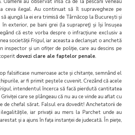
a. Oamenii au observat însă că de la pescării veneau
la ceva ilegal. Au continuat să îl supravegheze pe
să ajungă la ei era trimisă de Târnăcop la București și
în exterior, pe bani grei (la suprapreț) și își însușea
legând că este vorba despre o infracțiune exclusiv a
unea societății
Frigul
, iar aceasta a declanșat o anchetă
 un inspector și un ofițer de poliție, care au descins pe
scoperit
dovezi clare ale faptelor penale
.
ăcop falsificase numeroase acte și chitanțe, semnând el
chipurile, ar fi primit peștele cuvenit. Crezând că acele
rigul
, intendentul încerca să facă pierdută cantitatea
Griviței care se plângeau că nu au ce vinde au aflat cu
 de chefal sărat. Falsul era dovedit! Anchetatorii de
ilegalitățile, iar privații au mers la Parchet unde au
restat și a ajuns în fața instanței de judecată. În piețe,