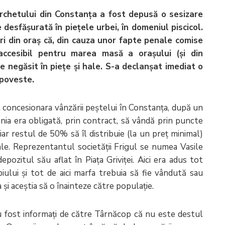
rchetului din Constanța a fost depusă o sesizare
 desfășurată în piețele urbei, în domeniul piscicol.
ori din oraș că, din cauza unor fapte penale comise
accesibil pentru marea masă a orașului (și din
e negăsit în piețe și hale. S-a declanșat imediat o
 poveste.
 concesionara vânzării peștelui în Constanța, după un
ia era obligată, prin contract, să vândă prin puncte
iar restul de 50% să îl distribuie (la un preț minimal)
hale. Reprezentantul societății Frigul se numea Vasile
pozitul său aflat în Piața Griviței. Aici era adus tot
iului și tot de aici marfa trebuia să fie vândută sau
a și aceștia să o înainteze către populație.
u fost informați de către Târnăcop că nu este destul