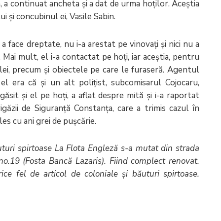
 a continuat ancheta și a dat de urma hoților. Aceștia
 și concubinul ei, Vasile Sabin.
 face dreptate, nu i-a arestat pe vinovați și nici nu a
Mai mult, el i-a contactat pe hoți, iar aceștia, pentru
 lei, precum și obiectele pe care le furaseră. Agentul
el era că și un alt polițist, subcomisarul Cojocaru,
ăsit și el pe hoți, a aflat despre mită și i-a raportat
găzii de Siguranță Constanța, care a trimis cazul în
ales cu ani grei de pușcărie.
turi spirtoase La Flota Engleză s-a mutat din strada
o.19 (Fosta Bancă Lazaris). Fiind complect renovat.
ice fel de articol de coloniale și băuturi spirtoase.