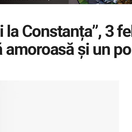
la Constanța”, 3 fe
ă amoroasă și un pol