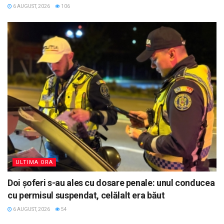
6 AUGUST, 2026
106
ULTIMA ORA
Doi șoferi s-au ales cu dosare penale: unul conducea
cu permisul suspendat, celălalt era băut
6 AUGUST, 2026
54