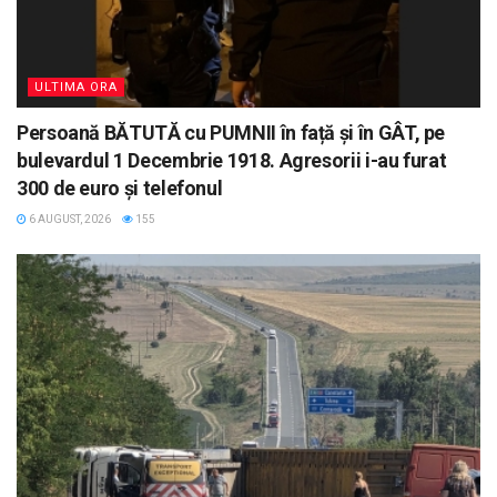
ULTIMA ORA
Persoană BĂTUTĂ cu PUMNII în față și în GÂT, pe
bulevardul 1 Decembrie 1918. Agresorii i-au furat
300 de euro și telefonul
6 AUGUST, 2026
155