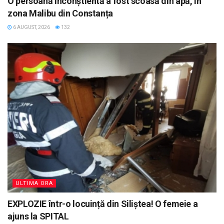
O persoană inconștientă a fost scoasă din apă, în
zona Malibu din Constanța
6 AUGUST, 2026
132
ULTIMA ORA
EXPLOZIE într-o locuință din Siliștea! O femeie a
ajuns la SPITAL