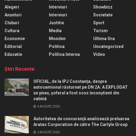
Alegeri
Interviuri
Showbizz
Anunturi
Interviuri
Societate
Cluburi
Justitie
Sport
Cultura
Media
Turism
Economie
Monden
Ultima Ora
Editorial
Politica
Uncategorized
Educatie
Politica Interna
Video
Ştiri Recente
OFICIAL, de la IPJ Constanța, despre
autocamionul răsturnat pe DN 2A: A EXPLODAT
un pneu, șoferul a fost scos inconștient din
cabină
6 AUGUST, 2026
Autoritatea de concurență analizează preluarea
Aratas Corporation de către The Carlyle Group
6 AUGUST, 2026