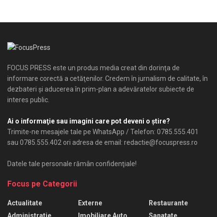
FOCUS PRESS este un produs media creat din dorinţa de
informare corectă a cetăţenilor. Credem în jurnalism de calitate, în
dezbateri şi aducerea în prim-plan a adevăratelor subiecte de
interes public.
Ai o informaţie sau imagini care pot deveni o ştire?
Trimite-ne mesajele tale pe WhatsApp / Telefon: 0785.555.401
sau 0785.555.402 ori adresa de email: redactie@focuspress.ro
Datele tale personale rămân confidenţiale!
Focus pe Categorii
Actualitate
Externe
Restaurante
Administratie
Imobiliare Auto
Sanatate