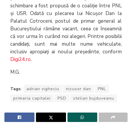
schimbare a fost propusă de o coaliție între PNL
și USR. Odată cu plecarea lui Nicușor Dan la
Palatul Cotroceni, postul de primar general al
Bucureștiului rămâne vacant, ceea ce înseamnă
că vor urma în curând noi alegeri. Printre posibilii
candidați, sunt mai multe nume vehiculate,
inclusiv apropiați ai noului președinte, conform
Digi24.ro
.
M.G.
Tags:
adrian vigheciu
nicusor dan
PNL
primaria capitalei
PSD
stelian bujduveanu