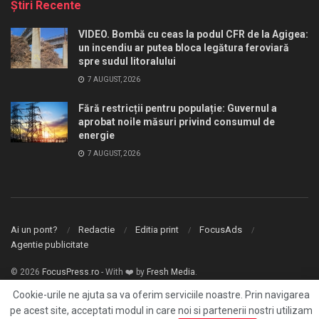
Ştiri Recente
VIDEO. Bombă cu ceas la podul CFR de la Agigea:
un incendiu ar putea bloca legătura feroviară
spre sudul litoralului
7 AUGUST, 2026
Fără restricții pentru populație: Guvernul a
aprobat noile măsuri privind consumul de
energie
7 AUGUST, 2026
Ai un pont?
Redactie
Editia print
FocusAds
Agentie publicitate
© 2026
FocusPress.ro
- With ❤️ by
Fresh Media
.
Cookie-urile ne ajuta sa va oferim serviciile noastre. Prin navigarea
pe acest site, acceptati modul in care noi si partenerii nostri utilizam