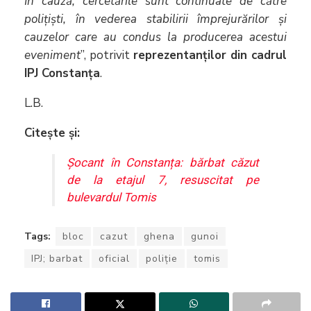
În cauză, cercetările sunt continuate de către
polițiști, în vederea stabilirii împrejurărilor și
cauzelor care au condus la producerea acestui
eveniment
”, potrivit
reprezentanților din cadrul
IPJ Constanța
.
L.B.
Citește și:
Șocant în Constanța: bărbat căzut
de la etajul 7, resuscitat pe
bulevardul Tomis
Tags:
bloc
cazut
ghena
gunoi
IPJ; barbat
oficial
poliție
tomis