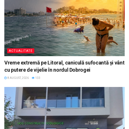
ACTUALITATE
Vreme extremă pe Litoral, caniculă sufocantă și vânt
cu putere de vijelie în nordul Dobrogei
8 AUGUST, 2026
133