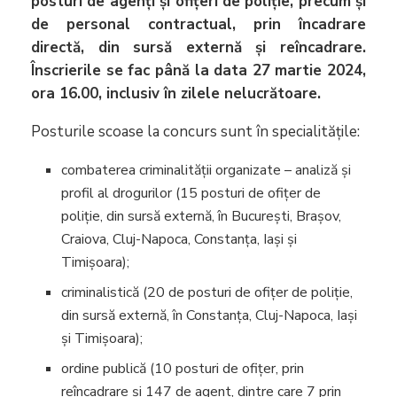
posturi de agenți și ofițeri de poliție, precum și
de personal contractual, prin încadrare
directă, din sursă externă și reîncadrare.
Înscrierile se fac până la data 27 martie 2024,
ora 16.00, inclusiv în zilele nelucrătoare.
Posturile scoase la concurs sunt în specialitățile:
combaterea criminalității organizate – analiză și
profil al drogurilor (15 posturi de ofițer de
poliție, din sursă externă, în București, Brașov,
Craiova, Cluj-Napoca, Constanța, Iași și
Timișoara);
criminalistică (20 de posturi de ofițer de poliție,
din sursă externă, în Constanța, Cluj-Napoca, Iași
și Timișoara);
ordine publică (10 posturi de ofițer, prin
reîncadrare și 147 de agent, dintre care 7 prin