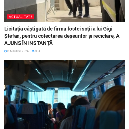
ACTUALITATE
Licitația câștigată de firma fostei soții a lui Gigi
Ștefan, pentru colectarea deșeurilor și reciclare, A
AJUNS ÎN INSTANȚĂ
8 AUGUST, 2026
894