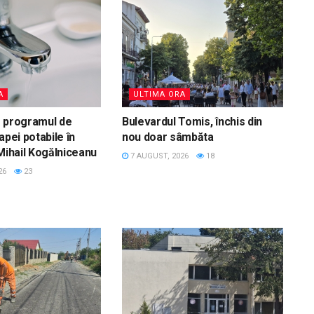
A
ULTIMA ORA
ă programul de
Bulevardul Tomis, închis din
apei potabile în
nou doar sâmbăta
 Mihail Kogălniceanu
7 AUGUST, 2026
18
26
23