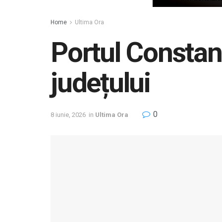
Home
Ultima Ora
Portul Constan
județului
0
8 iunie, 2026
in
Ultima Ora