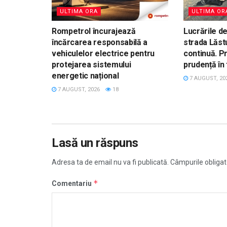
ULTIMA ORA
ULTIMA OR
Rompetrol încurajează
Lucrările d
încărcarea responsabilă a
strada Lăst
vehiculelor electrice pentru
continuă. Pr
protejarea sistemului
prudență în 
energetic național
7 AUGUST, 20
7 AUGUST, 2026
18
Lasă un răspuns
Adresa ta de email nu va fi publicată.
Câmpurile obligat
*
Comentariu