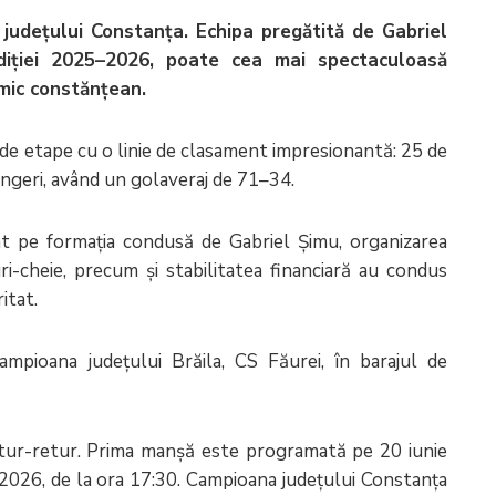
udețului Constanța. Echipa pregătită de Gabriel
ediției 2025–2026, poate cea mai spectaculoasă
 mic constănțean.
de etape cu o linie de clasament impresionantă: 25 de
rângeri, având un golaveraj de 71–34.
iat pe formația condusă de Gabriel Șimu, organizarea
ri-cheie, precum și stabilitatea financiară au condus
itat.
ampioana județului Brăila, CS Făurei, în barajul de
, tur-retur. Prima manșă este programată pe 20 iunie
e 2026, de la ora 17:30. Campioana județului Constanța