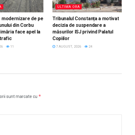
A
ULTIMA ORA
e modernizare de pe
Tribunalul Constanța a motivat
unului din Corbu
decizia de suspendare a
imăria face apel la
măsurilor ISJ privind Palatul
trafic
Copiilor
26
11
7 AUGUST, 2026
24
*
orii sunt marcate cu