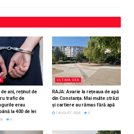
A
ULTIMA ORA
de ani, reținut de
RAJA: Avarie la rețeaua de apă
ru trafic de
din Constanța. Mai multe străzi
ogurile erau
și cartiere au rămas fără apă
ână la 400 de lei
7 AUGUST, 2026
0
26
0