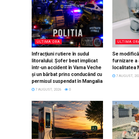
ULTIMA ORA
ULTIMA OR
Infracțiuni rutiere în sudul
Se modific
litoralului: Șofer beat implicat
furnizare a 
într-un accident în Vama Veche
localitatea
și un bărbat prins conducând cu
7 AUGUST, 20
permisul suspendat în Mangalia
7 AUGUST, 2026
0