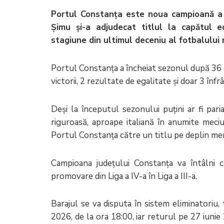
Portul Constanța este noua campioană a j
Șimu și-a adjudecat titlul la capătul 
stagiune din ultimul deceniu al fotbalului
Portul Constanța a încheiat sezonul după 36 
victorii, 2 rezultate de egalitate și doar 3 înf
Deși la începutul sezonului puțini ar fi par
riguroasă, aproape italiană în anumite meciu
Portul Constanța către un titlu pe deplin mer
Campioana județului Constanța va întâlni c
promovare din Liga a IV-a în Liga a III-a.
Barajul se va disputa în sistem eliminatoriu
2026, de la ora 18:00, iar returul pe 27 iuni