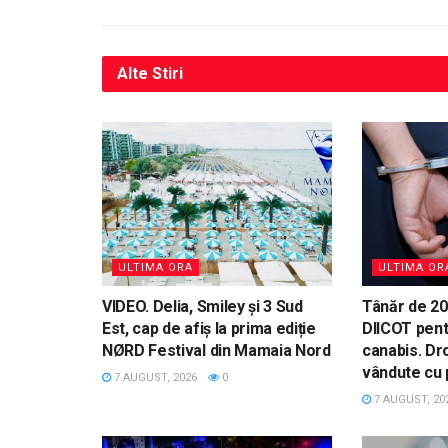
Alte
Stiri
ULTIMA ORA
ULTIMA OR
VIDEO. Delia, Smiley și 3 Sud
Tânăr de 20 
Est, cap de afiș la prima ediție
DIICOT pent
NØRD Festival din Mamaia Nord
canabis. Dr
vândute cu p
7 AUGUST, 2026
0
7 AUGUST, 20