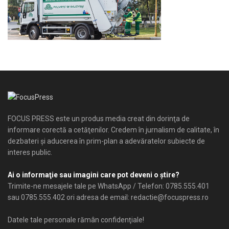
FOCUS PRESS este un produs media creat din dorinţa de
informare corectă a cetăţenilor. Credem în jurnalism de calitate, în
dezbateri şi aducerea în prim-plan a adevăratelor subiecte de
interes public.
Ai o informaţie sau imagini care pot deveni o ştire?
Trimite-ne mesajele tale pe WhatsApp / Telefon: 0785.555.401
sau 0785.555.402 ori adresa de email: redactie@focuspress.ro
Datele tale personale rămân confidenţiale!