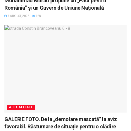
Mohammad Murad propune un „Pact pentru
România” și un Guvern de Uniune Națională
7 AUGUST, 2026
128
ACTUALITATE
GALERIE FOTO. De la „demolare mascată” la aviz
favorabil. Răsturnare de situație pentru o clădire