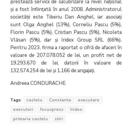
prestează servicii de salubrizare la nivel național
și a fost înființată în anul 2008. Administratorul
societății este Tiberiu Dan Anghel, iar asociați
sunt Olga Anghel (13%), Corneliu Pascu (5%),
Florin Pascu (5%), Cristian Pascu (5%), Nicoleta
Vlăsan (5%), dar și Iridex Group SRL (66%).
Pentru 2023, firma a raportat o cifră de afaceri în
valoare de 207.078.052 de lei, un profit net de
19.293.670 de lei, datorii în valoare de
132.574.254 de lei și 1.166 de angajați.
Andreea CONDURACHE
Tags:
castelu
Constanta
executare
executori
focuspress
Iridex
primaria castelu
stiri