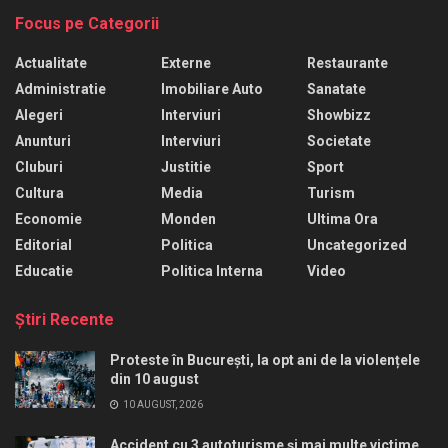
Focus pe Categorii
Actualitate
Externe
Restaurante
Administratie
Imobiliare Auto
Sanatate
Alegeri
Interviuri
Showbizz
Anunturi
Interviuri
Societate
Cluburi
Justitie
Sport
Cultura
Media
Turism
Economie
Monden
Ultima Ora
Editorial
Politica
Uncategorized
Educatie
Politica Interna
Video
Ştiri Recente
Proteste în București, la opt ani de la violențele
din 10 august
10 AUGUST, 2026
Accident cu 3 autoturisme și mai multe victime