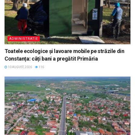
ADMINISTRATIE
Toatele ecologice și lavoare mobile pe străzile din
Constanța: câți bani a pregătit Primăria
10 AUGUST, 2026
116