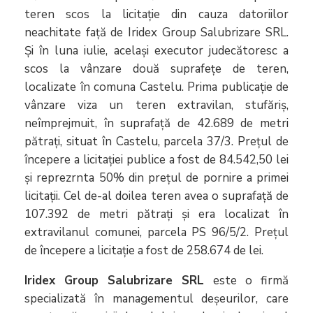
teren scos la licitație din cauza datoriilor
neachitate față de Iridex Group Salubrizare SRL.
Și în luna iulie, același executor judecătoresc a
scos la vânzare două suprafețe de teren,
localizate în comuna Castelu. Prima publicație de
vânzare viza un teren extravilan, stufăriș,
neîmprejmuit, în suprafață de 42.689 de metri
pătrați, situat în Castelu, parcela 37/3. Prețul de
începere a licitației publice a fost de 84.542,50 lei
și reprezrnta 50% din prețul de pornire a primei
licitații. Cel de-al doilea teren avea o suprafață de
107.392 de metri pătrați și era localizat în
extravilanul comunei, parcela PS 96/5/2. Prețul
de începere a licitație a fost de 258.674 de lei.
Iridex Group Salubrizare SRL
este o firmă
specializată în managementul deșeurilor, care