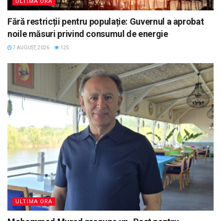
ULTIMA ORA
Fără restricții pentru populație: Guvernul a aprobat
noile măsuri privind consumul de energie
7 AUGUST, 2026
125
ULTIMA ORA