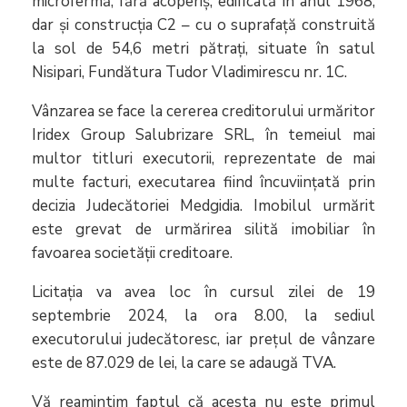
microfermă, fără acoperiș, edificată în anul 1968,
dar și construcția C2 – cu o suprafață construită
la sol de 54,6 metri pătrați, situate în satul
Nisipari, Fundătura Tudor Vladimirescu nr. 1C.
Vânzarea se face la cererea creditorului urmăritor
Iridex Group Salubrizare SRL, în temeiul mai
multor titluri executorii, reprezentate de mai
multe facturi, executarea fiind încuviințată prin
decizia Judecătoriei Medgidia. Imobilul urmărit
este grevat de urmărirea silită imobiliar în
favoarea societății creditoare.
Licitația va avea loc în cursul zilei de 19
septembrie 2024, la ora 8.00, la sediul
executorului judecătoresc, iar prețul de vânzare
este de 87.029 de lei, la care se adaugă TVA.
Vă reamintim faptul că acesta nu este primul