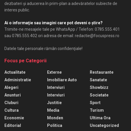
dezbateri şi aducerea în prim-plan a adevăratelor subiecte de
interes public.
Ai o informaţie sau imagini care pot deveni o ştire?
Trimite-ne mesajele tale pe WhatsApp / Telefon: 0785.555.401
sau 0785.555.402 ori adresa de email: redactie@focuspress.ro
Datele tale personale rămân confidenţiale!
Focus pe Categorii
Actualitate
Externe
Restaurante
Administratie
Imobiliare Auto
Sanatate
Alegeri
Interviuri
Showbizz
Anunturi
Interviuri
Societate
Cluburi
Justitie
Sport
Cultura
Media
Turism
Economie
Monden
Ultima Ora
Editorial
Politica
Uncategorized