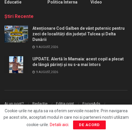
Educatie
Politica Interna
Video
Ştiri Recente
Atenționare Cod Galben de vânt puternic pentru
zeci de localități din județul Tulcea și Delta
Dunării
9 AUGUST, 2026
UPDATE. Alertă în Mamaia: acest copil a plecat
de lângă părinți și nu s-a mai întors
9 AUGUST, 2026
Ai un pont?
Redactie
Editia print
FocusAds
Agentie publicitate
Cookie-urile ne ajuta sa va oferim serviciile noastre. Prin navigarea
pe acest site, acceptati modul in care noi si partenerii nostri utilizam
© 2026
FocusPress.ro
- With ❤️ by
Fresh Media
.
cookie-urile.
Detalii aici
.
DE ACORD