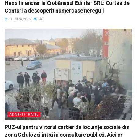
Haos financiar la Ciobănașul Edilitar SRL: Curtea de
Conturi a descoperit numeroase nereguli
7 AUGUST, 2026
336
ADMINISTRATIE
PUZ-ul pentru viitorul cartier de locuințe sociale din
zona Celulozei intră în consultare publică. Aici ar