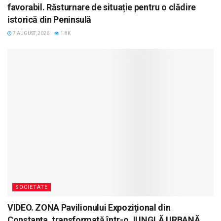
favorabil. Răsturnare de situație pentru o clădire
istorică din Peninsulă
7 AUGUST, 2026
1.8K
SOCIETATE
VIDEO. ZONA Pavilionului Expozițional din
Constanța, transformată într-o JUNGLĂ URBANĂ.