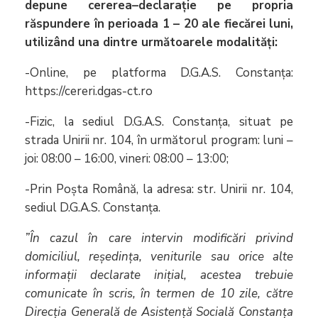
depune cererea–declarație pe propria
răspundere în perioada 1 – 20 ale fiecărei luni,
utilizând una dintre următoarele modalități:
-Online, pe platforma D.G.A.S. Constanța:
https://cereri.dgas-ct.ro
-Fizic, la sediul D.G.A.S. Constanța, situat pe
strada Unirii nr. 104, în următorul program: luni –
joi: 08:00 – 16:00, vineri: 08:00 – 13:00;
-Prin Poșta Română, la adresa: str. Unirii nr. 104,
sediul D.G.A.S. Constanța.
”În cazul în care intervin modificări privind
domiciliul, reședința, veniturile sau orice alte
informații declarate inițial, acestea trebuie
comunicate în scris, în termen de 10 zile, către
Direcția Generală de Asistență Socială Constanța