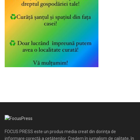
FOCUS PRESS este un produs media creat din dorinţa de
informare corectă a cetăţenilor. Credem în jurnalism de calitate, în