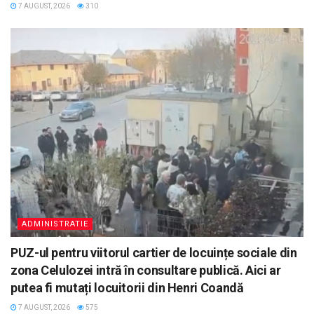
7 AUGUST, 2026
310
ADMINISTRATIE
PUZ-ul pentru viitorul cartier de locuințe sociale din
zona Celulozei intră în consultare publică. Aici ar
putea fi mutați locuitorii din Henri Coandă
7 AUGUST, 2026
575