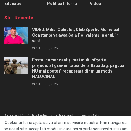
Educatie
Politica Interna
Video
Ştiri Recente
VIDEO. Mihai Ochiuleț, Club Sportiv Municipal:
Constanța va avea Sală Polivalentă la anul, în
vară
8 AUGUST, 2026
Fostul comandant și mai mulți ofițeri au
prejudiciat grav unitatea de la Babadag: paguba
NU mai poate fi recuperată dintr-un motiv
HALUCINANT!
8 AUGUST, 2026
Ai un pont?
Redactie
Editia print
FocusAds
Agentie publicitate
Cookie-urile ne ajuta sa va oferim serviciile noastre. Prin navigarea
pe acest site, acceptati modul in care noi si partenerii nostri utilizam