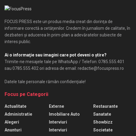
FOCUS PRESS este un produs media creat din dorinţa de
informare corectă a cetăţenilor. Credem în jurnalism de calitate, în
dezbateri şi aducerea în prim-plan a adevăratelor subiecte de
interes public.
Ai o informaţie sau imagini care pot deveni o ştire?
Trimite-ne mesajele tale pe WhatsApp / Telefon: 0785.555.401
sau 0785.555.402 ori adresa de email: redactie@focuspress.ro
Datele tale personale rămân confidenţiale!
Focus pe Categorii
Actualitate
Externe
Restaurante
Administratie
Imobiliare Auto
Sanatate
Alegeri
Interviuri
Showbizz
Anunturi
Interviuri
Societate