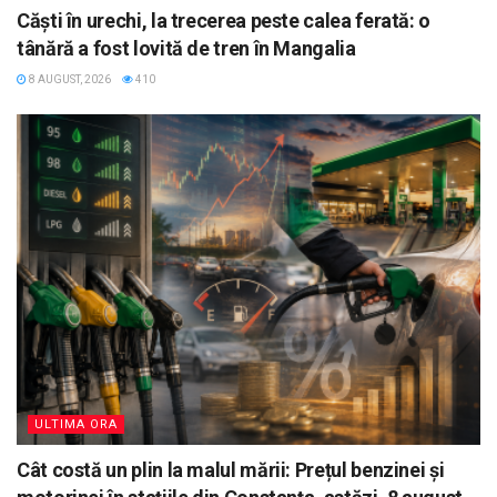
Căști în urechi, la trecerea peste calea ferată: o
tânără a fost lovită de tren în Mangalia
8 AUGUST, 2026
410
ULTIMA ORA
Cât costă un plin la malul mării: Prețul benzinei și