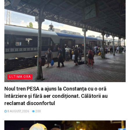
ULTIMA ORA
Noul tren PESA a ajuns la Constanța cu o oră
întârziere și fără aer condiționat. Călătorii au
reclamat disconfortul
8 AUGUST, 2026
200