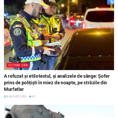
ULTIMA ORA
A refuzat și etilotestul, și analizele de sânge: Șofer
prins de polițiști în miez de noapte, pe străzile din
Murfatlar
8 AUGUST, 2026
67