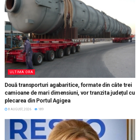
ULTIMA ORA
Două transporturi agabaritice, formate din câte trei
camioane de mari dimensiuni, vor tranzita județul cu
plecarea din Portul Agigea
8 AUGUST, 2026
189