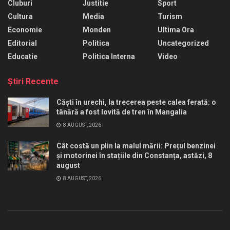
Cluburi
Justitie
Sport
Cultura
Media
Turism
Economie
Monden
Ultima Ora
Editorial
Politica
Uncategorized
Educatie
Politica Interna
Video
Ştiri Recente
Căști în urechi, la trecerea peste calea ferată: o
tânără a fost lovită de tren în Mangalia
8 AUGUST, 2026
Cât costă un plin la malul mării: Prețul benzinei
și motorinei în stațiile din Constanța, astăzi, 8
august
8 AUGUST, 2026