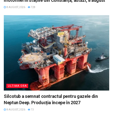
motorinei în stațiile din Constanța, astăzi, 8 august
8 AUGUST, 2026
728
ULTIMA ORA
Silcotub a semnat contractul pentru gazele din
Neptun Deep. Producția începe în 2027
8 AUGUST, 2026
73