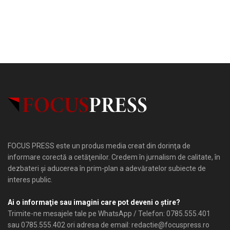
FOCUS PRESS este un produs media creat din dorinţa de
informare corectă a cetăţenilor. Credem în jurnalism de calitate, în
dezbateri şi aducerea în prim-plan a adevăratelor subiecte de
interes public.
Ai o informaţie sau imagini care pot deveni o ştire?
Trimite-ne mesajele tale pe WhatsApp / Telefon: 0785.555.401
sau 0785.555.402 ori adresa de email: redactie@focuspress.ro