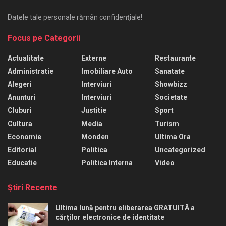
Datele tale personale rămân confidenţiale!
Focus pe Categorii
Actualitate
Externe
Restaurante
Administratie
Imobiliare Auto
Sanatate
Alegeri
Interviuri
Showbizz
Anunturi
Interviuri
Societate
Cluburi
Justitie
Sport
Cultura
Media
Turism
Economie
Monden
Ultima Ora
Editorial
Politica
Uncategorized
Educatie
Politica Interna
Video
Ştiri Recente
Ultima lună pentru eliberarea GRATUITĂ a
cărților electronice de identitate