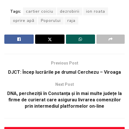
Tags:
cartier coiciu
dezrobirii
ion roata
oprire apă
Poporului
raja
Previous Post
DJCT: Încep lucrările pe drumul Cerchezu – Viroaga
Next Post
DNA, percheziții în Constanța și în mai multe județe la
firme de curierat care asigurau livrarea comenzilor
prin intermediul platformelor on-line