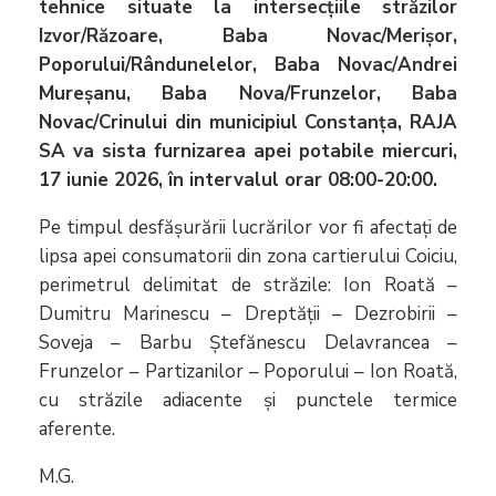
tehnice situate la intersecțiile străzilor
Izvor/Răzoare, Baba Novac/Merișor,
Poporului/Rândunelelor, Baba Novac/Andrei
Mureșanu, Baba Nova/Frunzelor, Baba
Novac/Crinului din municipiul Constanța, RAJA
SA va sista furnizarea apei potabile miercuri,
17 iunie 2026, în intervalul orar 08:00-20:00.
Pe timpul desfășurării lucrărilor vor fi afectați de
lipsa apei consumatorii din zona cartierului Coiciu,
perimetrul delimitat de străzile: Ion Roată –
Dumitru Marinescu – Dreptății – Dezrobirii –
Soveja – Barbu Ștefănescu Delavrancea –
Frunzelor – Partizanilor – Poporului – Ion Roată,
cu străzile adiacente și punctele termice
aferente.
M.G.