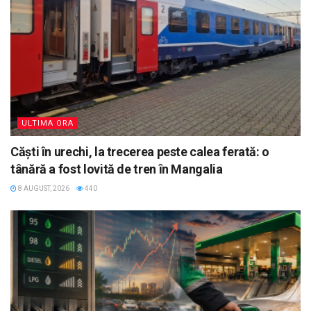
ULTIMA ORA
Căști în urechi, la trecerea peste calea ferată: o
tânără a fost lovită de tren în Mangalia
8 AUGUST, 2026
440