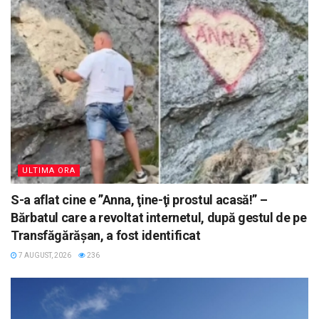
ULTIMA ORA
S-a aflat cine e ”Anna, ţine-ţi prostul acasă!” –
Bărbatul care a revoltat internetul, după gestul de pe
Transfăgărășan, a fost identificat
7 AUGUST, 2026
236