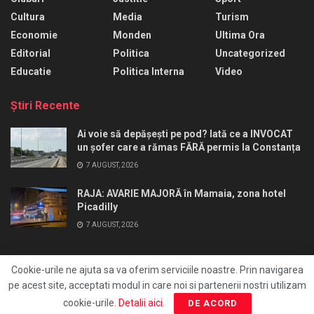
Cultura
Media
Turism
Economie
Monden
Ultima Ora
Editorial
Politica
Uncategorized
Educatie
Politica Interna
Video
Ştiri Recente
Ai voie să depășești pe pod? Iată ce a INVOCAT
un șofer care a rămas FĂRĂ permis la Constanța
7 AUGUST, 2026
RAJA: AVARIE MAJORĂ în Mamaia, zona hotel
Picadilly
7 AUGUST, 2026
Cookie-urile ne ajuta sa va oferim serviciile noastre. Prin navigarea
pe acest site, acceptati modul in care noi si partenerii nostri utilizam
Ai un pont?
Redactie
Editia print
FocusAds
cookie-urile.
Detalii aici
.
DE ACORD