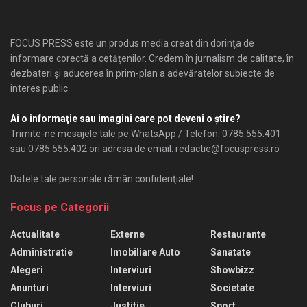
FOCUS PRESS este un produs media creat din dorinţa de
informare corectă a cetăţenilor. Credem în jurnalism de calitate, în
dezbateri şi aducerea în prim-plan a adevăratelor subiecte de
interes public.
Ai o informaţie sau imagini care pot deveni o ştire?
Trimite-ne mesajele tale pe WhatsApp / Telefon: 0785.555.401
sau 0785.555.402 ori adresa de email: redactie@focuspress.ro
Datele tale personale rămân confidenţiale!
Focus pe Categorii
Actualitate
Externe
Restaurante
Administratie
Imobiliare Auto
Sanatate
Alegeri
Interviuri
Showbizz
Anunturi
Interviuri
Societate
Cluburi
Justitie
Sport