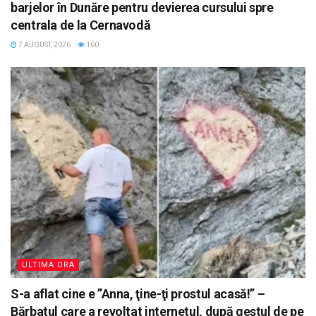
barjelor în Dunăre pentru devierea cursului spre
centrala de la Cernavodă
7 AUGUST, 2026
160
ULTIMA ORA
S-a aflat cine e ”Anna, ţine-ţi prostul acasă!” –
Bărbatul care a revoltat internetul, după gestul de pe