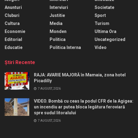
Anunturi
Interviuri
Societate
Cluburi
Justitie
Sport
Cultura
Media
Turism
Economie
Monden
Ultima Ora
Editorial
Politica
Uncategorized
Educatie
Politica Interna
Video
Ştiri Recente
RAJA: AVARIE MAJORĂ în Mamaia, zona hotel
Picadilly
7 AUGUST, 2026
VIDEO. Bombă cu ceas la podul CFR de la Agigea:
un incendiu ar putea bloca legătura feroviară
spre sudul litoralului
7 AUGUST, 2026