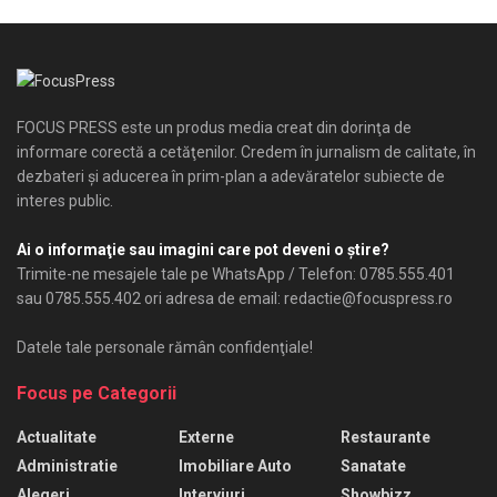
FOCUS PRESS este un produs media creat din dorinţa de
informare corectă a cetăţenilor. Credem în jurnalism de calitate, în
dezbateri şi aducerea în prim-plan a adevăratelor subiecte de
interes public.
Ai o informaţie sau imagini care pot deveni o ştire?
Trimite-ne mesajele tale pe WhatsApp / Telefon: 0785.555.401
sau 0785.555.402 ori adresa de email: redactie@focuspress.ro
Datele tale personale rămân confidenţiale!
Focus pe Categorii
Actualitate
Externe
Restaurante
Administratie
Imobiliare Auto
Sanatate
Alegeri
Interviuri
Showbizz