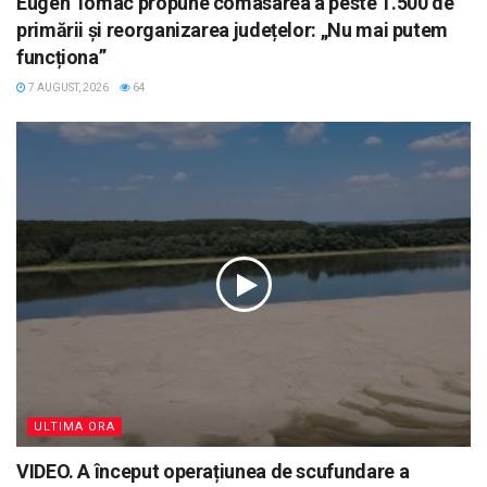
Eugen Tomac propune comasarea a peste 1.500 de
primării și reorganizarea județelor: „Nu mai putem
funcționa”
7 AUGUST, 2026
64
ULTIMA ORA
VIDEO. A început operațiunea de scufundare a