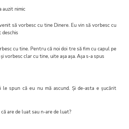
 auzit nimic
 venit să vorbesc cu tine Dinere. Eu vin să vorbesc cu
 deschis
orbesc cu tine. Pentru că noi doi tre să fim cu capul pe
i vorbesc clar cu tine, uite așa așa. Așa s-a spus
 ți le spun că eu nu mă ascund. Și de-asta e șucărit
ă are de luat sau n-are de luat?