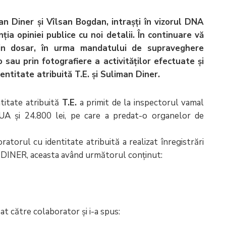
an Diner și Vîlsan Bogdan, intrașți în vizorul DNA
ția opiniei publice cu noi detalii. În continuare vă
in dosar, în urma mandatului de supraveghere
 sau prin fotografiere a activităților efectuate și
entitate atribuită T.E. și Suliman Diner.
titate atribuită
T.E.
a primit de la inspectorul vamal
 și 24.800 lei, pe care a predat-o organelor de
atorul cu identitate atribuită a realizat înregistrări
 DINER, aceasta având următorul conținut:
sat către colaborator și i-a spus: