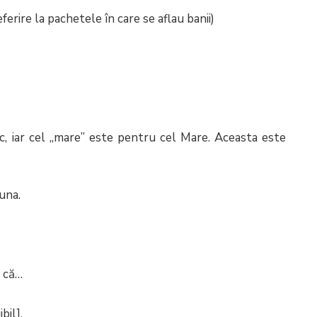
erire la pachetele în care se aflau banii)
tic, iar cel „mare” este pentru cel Mare. Aceasta este
una.
, că…
bil].