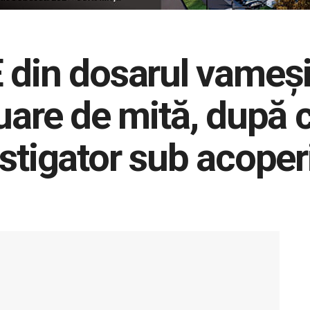
n dosarul vameșilo
uare de mită, după c
stigator sub acoper