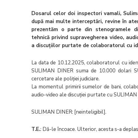
Dosarul celor doi inspectori vamali, Sulim
după mai multe interceptări, revine în aten
prezentăm o parte din stenogramele d
tehnică privind supravegherea video, audio
a discuțiilor purtate de colaboratorul cu id
La data de 10.12.2025, colaboratorul cu iden
SULIMAN DINER suma de 10.000 dolari SUA
cercetare ale poliției judiciare.
La momentul primirii sumelor de bani, colabor
audio-video ale discuției purtate cu SULIMAN
SULIMAN DINER: [neinteligibil].
T.E.
: Dă-le încoace. Ulterior, acesta s-a depla