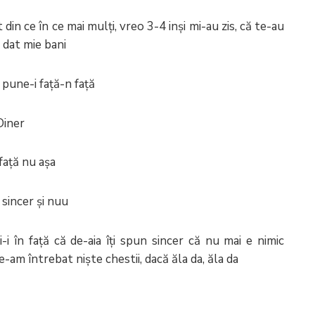
 din ce în ce mai mulți, vreo 3-4 inși mi-au zis, că te-au
i dat mie bani
pune-i față-n față
Diner
față nu așa
 sincer și nuu
 în față că de-aia îți spun sincer că nu mai e nimic
am întrebat niște chestii, dacă ăla da, ăla da