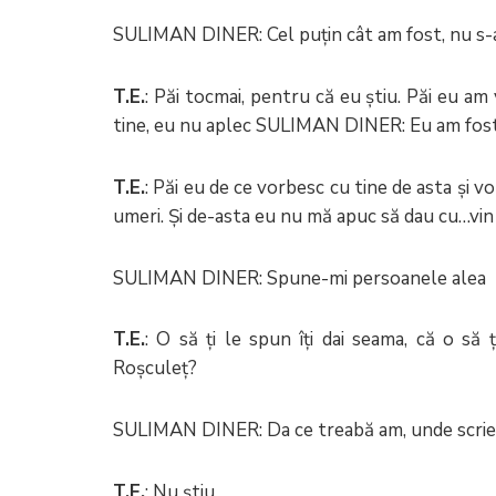
SULIMAN DINER: Cel puțin cât am fost, nu s-a
T.E.
: Păi tocmai, pentru că eu știu. Păi eu am
tine, eu nu aplec SULIMAN DINER: Eu am fost
T.E.
: Păi eu de ce vorbesc cu tine de asta și v
umeri. Și de-asta eu nu mă apuc să dau cu…vin ș
SULIMAN DINER: Spune-mi persoanele alea
T.E.
: O să ți le spun îți dai seama, că o să
Roșculeț?
SULIMAN DINER: Da ce treabă am, unde scrie c
T.E.
: Nu știu