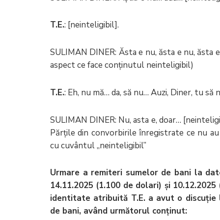
T.E.
: [neinteligibil].
SULIMAN DINER: Ăsta e nu, ăsta e nu, ăsta e n
aspect ce face conținutul neinteligibil)
T.E.
: Eh, nu mă… da, să nu… Auzi, Diner, tu să n
SULIMAN DINER: Nu, asta e, doar… [neinteligibi
Părțile din convorbirile înregistrate ce nu au 
cu cuvântul „neinteligibil”
Urmare a remiteri sumelor de bani la date
14.11.2025 (1.100 de dolari) și 10.12.2025 
identitate atribuită T.E. a avut o discuți
de bani, având următorul conținut: