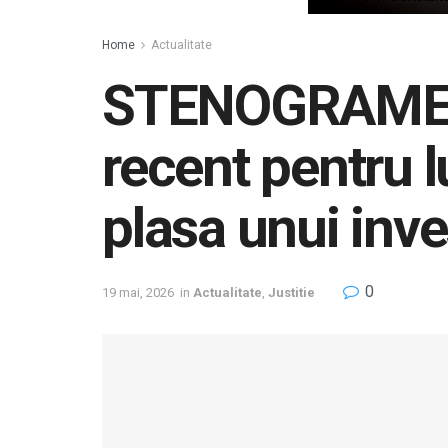
Home
Actualitate
STENOGRAME di
recent pentru l
plasa unui inve
0
19 mai, 2026
in
Actualitate
,
Justitie