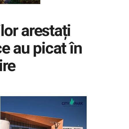
r arestați
e au picat în
ire