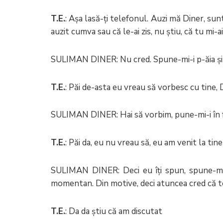
T.E.
: Așa lasă-ți telefonul. Auzi mă Diner, sunt
auzit cumva sau că le-ai zis, nu știu, că tu mi-a
SULIMAN DINER: Nu cred. Spune-mi-i p-ăia și 
T.E.
: Păi de-asta eu vreau să vorbesc cu tine, 
SULIMAN DINER: Hai să vorbim, pune-mi-i în 
T.E.
: Păi da, eu nu vreau să, eu am venit la tine
SULIMAN DINER: Deci eu îți spun, spune-mi-i
momentan. Din motive, deci atuncea cred că te-
T.E.
: Da da știu că am discutat