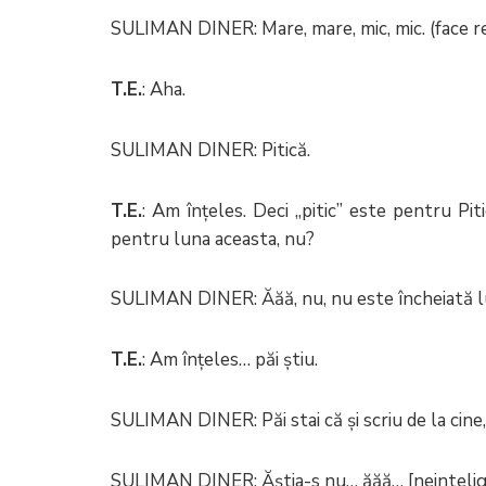
SULIMAN DINER: Mare, mare, mic, mic. (face ref
T.E.
: Aha.
SULIMAN DINER: Pitică.
T.E.
: Am înțeles. Deci „pitic” este pentru Pi
pentru luna aceasta, nu?
SULIMAN DINER: Ăăă, nu, nu este încheiată l
T.E.
: Am înțeles… păi știu.
SULIMAN DINER: Păi stai că și scriu de la cine
SULIMAN DINER: Ăștia-s nu… ăăă… [neinteligi