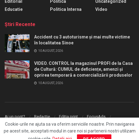
Editorial
Politica
Uncategorized
Educatie
Politica Interna
Video
Ştiri Recente
Accident cu 3 autoturisme și mai multe victime
în localitatea Sinoe
10 AUGUST, 2026
VIDEO. CONTROL la magazinul PROFI de la Casa
de Cultură: CUMUL de deficiențe, amenzi și
oprirea temporară a comercializării produselor
10 AUGUST, 2026
Ai un pont?
Redactie
Editia print
FocusAds
Agentie publicitate
Cookie-urile ne ajuta sa va oferim serviciile noastre. Prin navigarea
pe acest site, acceptati modul in care noi si partenerii nostri utilizam
© 2026
FocusPress.ro
- With ❤️ by
Fresh Media
.
cookie-urile.
Detalii aici
.
DE ACORD