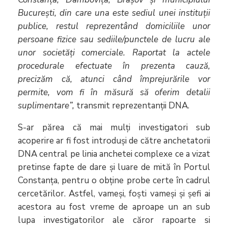
București, din care una este sediul unei instituții
publice, restul reprezentând domiciliile unor
persoane fizice sau sediile/punctele de lucru ale
unor societăți comerciale. Raportat la actele
procedurale efectuate în prezenta cauză,
precizăm că, atunci când împrejurările vor
permite, vom fi în măsură să oferim detalii
suplimentare”,
transmit reprezentanții DNA.
S-ar părea că mai mulți investigatori sub
acoperire ar fi fost introduși de către anchetatorii
DNA central pe linia anchetei complexe ce a vizat
pretinse fapte de dare și luare de mită în Portul
Constanța, pentru o obține probe certe în cadrul
cercetărilor. Astfel, vameși, foști vameși și șefi ai
acestora au fost vreme de aproape un an sub
lupa investigatorilor ale căror rapoarte si