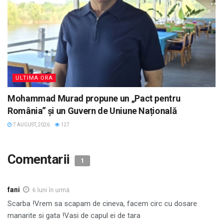
ULTIMA ORA
Mohammad Murad propune un „Pact pentru
România” și un Guvern de Uniune Națională
7 AUGUST, 2026
127
Comentarii
1
fani
6 luni în urmă
Scarba !Vrem sa scapam de cineva, facem circ cu dosare
manarite si gata !Vasi de capul ei de tara