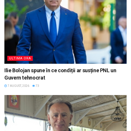
ULTIMA ORA
Ilie Bolojan spune în ce condiții ar susține PNL un
Guvern tehnocrat
7 AUGUST, 2026
73