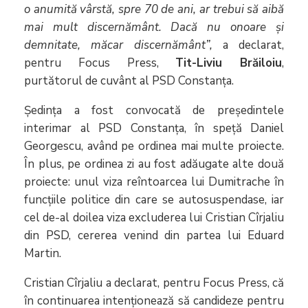
o anumită vârstă, spre 70 de ani, ar trebui să aibă
mai mult discernământ. Dacă nu onoare și
demnitate, măcar discernământ”,
a declarat,
pentru Focus Press,
Tit-Liviu Brăiloiu
,
purtătorul de cuvânt al PSD Constanța.
Ședința a fost convocată de președintele
interimar al PSD Constanța, în speță Daniel
Georgescu, având pe ordinea mai multe proiecte.
În plus, pe ordinea zi au fost adăugate alte două
proiecte: unul viza reîntoarcea lui Dumitrache în
funcțiile politice din care se autosuspendase, iar
cel de-al doilea viza excluderea lui Cristian Cîrjaliu
din PSD, cererea venind din partea lui Eduard
Martin.
Cristian Cîrjaliu a declarat, pentru Focus Press, că
în continuarea intenționează să candideze pentru