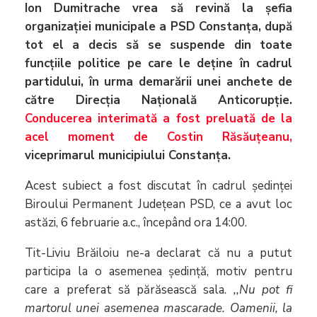
Ion Dumitrache vrea să revină la șefia
organizației municipale a PSD Constanța, după
tot el a decis să se suspende din toate
funcțiile politice pe care le deține în cadrul
partidului, în urma demarării unei anchete de
către Direcția Națională Anticorupție.
Conducerea interimată a fost preluată de la
acel moment de Costin Răsăuțeanu,
viceprimarul municipiului Constanța.
Acest subiect a fost discutat în cadrul ședinței
Biroului Permanent Județean PSD, ce a avut loc
astăzi, 6 februarie a.c., începând ora 14:00.
Tit-Liviu Brăiloiu ne-a declarat că nu a putut
participa la o asemenea ședință, motiv pentru
care a preferat să părăsească sala.
,,Nu pot fi
martorul unei asemenea mascarade. Oamenii, la