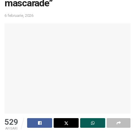
mascarade”
6 februarie, 2026
529
AFISARI