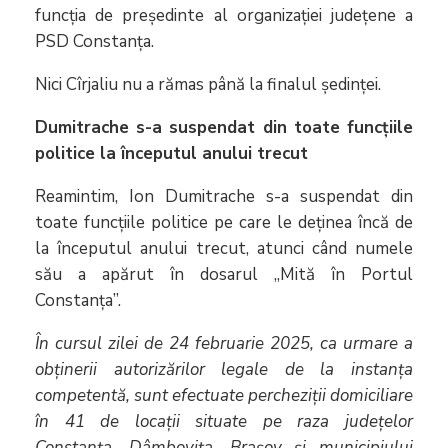
funcția de președinte al organizației județene a
PSD Constanța.
Nici Cîrjaliu nu a rămas până la finalul ședinței.
Dumitrache s-a suspendat din toate funcțiile
politice la începutul anului trecut
Reamintim, Ion Dumitrache s-a suspendat din
toate funcțiile politice pe care le deținea încă de
la începutul anului trecut, atunci când numele
său a apărut în dosarul ,,Mită în Portul
Constanța”.
În cursul zilei de 24 februarie 2025, ca urmare a
obținerii autorizărilor legale de la instanța
competentă, sunt efectuate percheziții domiciliare
în 41 de locații situate pe raza județelor
Constanța, Dâmbovița, Brașov și municipiului