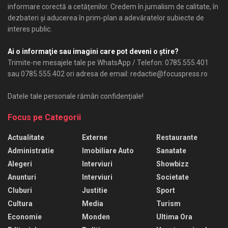
informare corectă a cetăţenilor. Credem în jurnalism de calitate, în
dezbateri şi aducerea în prim-plan a adevăratelor subiecte de
interes public.
Ai o informaţie sau imagini care pot deveni o ştire?
Trimite-ne mesajele tale pe WhatsApp / Telefon: 0785.555.401
sau 0785.555.402 ori adresa de email: redactie@focuspress.ro
Datele tale personale rămân confidenţiale!
Focus pe Categorii
Actualitate
Externe
Restaurante
Administratie
Imobiliare Auto
Sanatate
Alegeri
Interviuri
Showbizz
Anunturi
Interviuri
Societate
Cluburi
Justitie
Sport
Cultura
Media
Turism
Economie
Monden
Ultima Ora