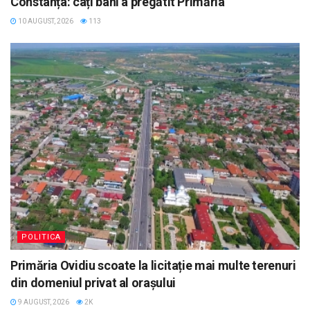
Constanța: câți bani a pregătit Primăria
10 AUGUST, 2026
113
POLITICA
Primăria Ovidiu scoate la licitație mai multe terenuri
din domeniul privat al orașului
9 AUGUST, 2026
2K