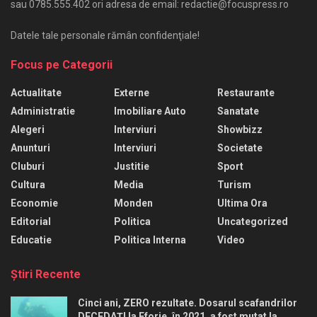
sau 0785.555.402 ori adresa de email: redactie@focuspress.ro
Datele tale personale rămân confidenţiale!
Focus pe Categorii
Actualitate
Externe
Restaurante
Administratie
Imobiliare Auto
Sanatate
Alegeri
Interviuri
Showbizz
Anunturi
Interviuri
Societate
Cluburi
Justitie
Sport
Cultura
Media
Turism
Economie
Monden
Ultima Ora
Editorial
Politica
Uncategorized
Educatie
Politica Interna
Video
Ştiri Recente
Cinci ani, ZERO rezultate. Dosarul scafandrilor
DECEDAȚI la Eforie, în 2021, a fost mutat la