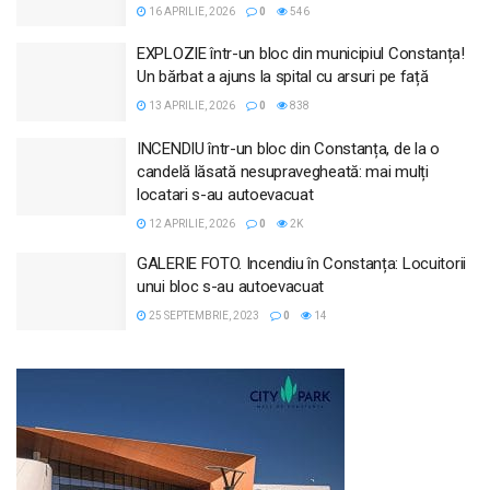
16 APRILIE, 2026
0
546
EXPLOZIE într-un bloc din municipiul Constanța!
Un bărbat a ajuns la spital cu arsuri pe față
13 APRILIE, 2026
0
838
INCENDIU într-un bloc din Constanța, de la o
candelă lăsată nesupravegheată: mai mulți
locatari s-au autoevacuat
12 APRILIE, 2026
0
2K
GALERIE FOTO. Incendiu în Constanța: Locuitorii
unui bloc s-au autoevacuat
25 SEPTEMBRIE, 2023
0
14