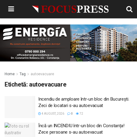
Home
Tag
autoevacuare
Etichetă:
autoevacuare
Incendiu de amploare într-un bloc din București.
Zeci de locatari s-au autoevacuat
4 AUGUST, 2026
0
72
Încă un INCENDIU într-un bloc din Constanța!
Zece persoane s-au autoevacuat