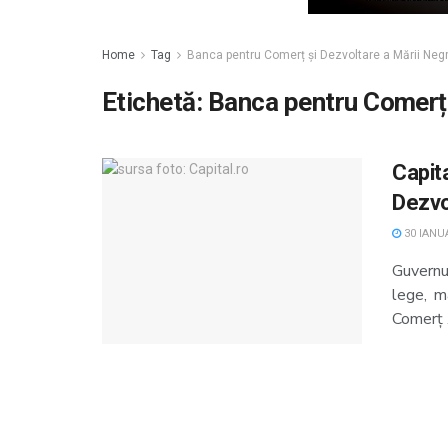
Home
Tag
Banca pentru Comerț și Dezvoltare a Mării Neg
Etichetă:
Banca pentru Comerț 
Capit
Dezvo
30 IANUA
Guvernu
lege, m
Comerț .