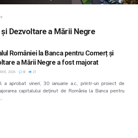
re
și Dezvoltare a Mării Negre
alul României la Banca pentru Comerț și
ltare a Mării Negre a fost majorat
RIE, 2026
0
21
l a aprobat vineri, 30 ianuarie a.c., printr-un proiect de
ajorarea capitalului deținut de România la Banca pentru
..