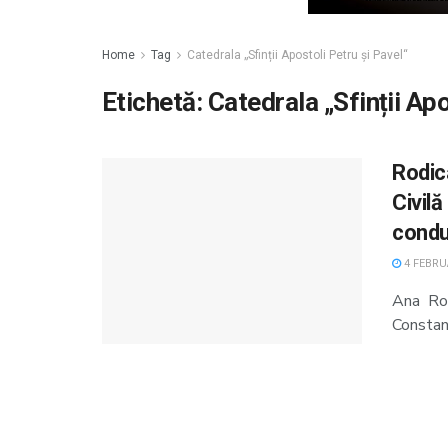
Home
Tag
Catedrala „Sfinții Apostoli Petru și Pavel“
Etichetă:
Catedrala „Sfinții Apo
Rodica
Civilă
condu
4 FEBRUA
Ana Rod
Constanț