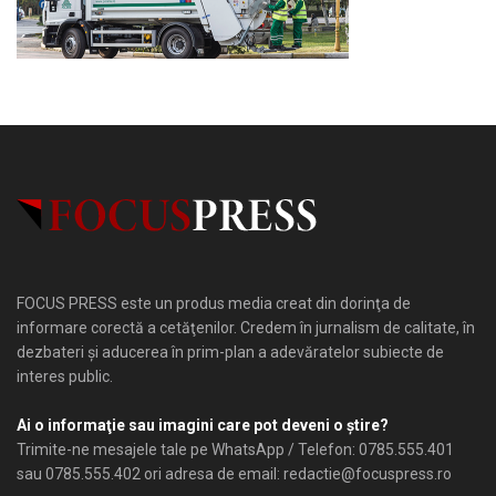
FOCUS PRESS este un produs media creat din dorinţa de
informare corectă a cetăţenilor. Credem în jurnalism de calitate, în
dezbateri şi aducerea în prim-plan a adevăratelor subiecte de
interes public.
Ai o informaţie sau imagini care pot deveni o ştire?
Trimite-ne mesajele tale pe WhatsApp / Telefon: 0785.555.401
sau 0785.555.402 ori adresa de email: redactie@focuspress.ro