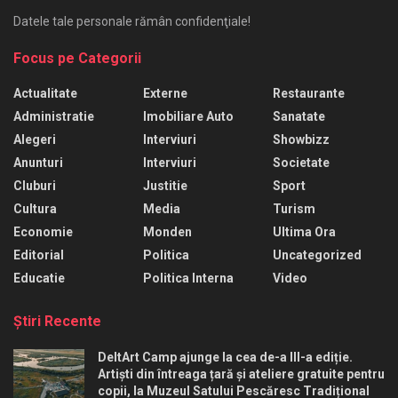
Datele tale personale rămân confidenţiale!
Focus pe Categorii
Actualitate
Externe
Restaurante
Administratie
Imobiliare Auto
Sanatate
Alegeri
Interviuri
Showbizz
Anunturi
Interviuri
Societate
Cluburi
Justitie
Sport
Cultura
Media
Turism
Economie
Monden
Ultima Ora
Editorial
Politica
Uncategorized
Educatie
Politica Interna
Video
Ştiri Recente
DeltArt Camp ajunge la cea de-a III-a ediție.
Artiști din întreaga țară și ateliere gratuite pentru
copii, la Muzeul Satului Pescăresc Tradițional