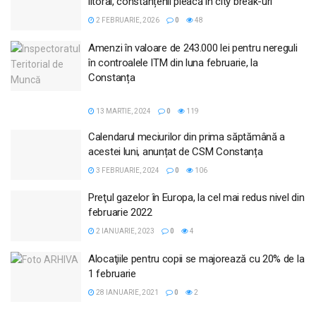
litoral, constănțenii pleacă în city break-uri
2 FEBRUARIE, 2026
0
48
Amenzi în valoare de 243.000 lei pentru nereguli
în controalele ITM din luna februarie, la
Constanța
13 MARTIE, 2024
0
119
Calendarul meciurilor din prima săptămână a
acestei luni, anunțat de CSM Constanța
3 FEBRUARIE, 2024
0
106
Preţul gazelor în Europa, la cel mai redus nivel din
februarie 2022
2 IANUARIE, 2023
0
4
Alocaţiile pentru copii se majorează cu 20% de la
1 februarie
28 IANUARIE, 2021
0
2