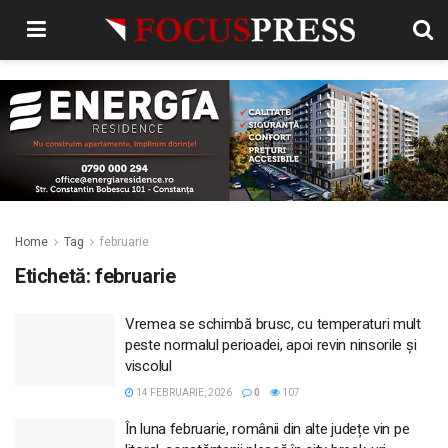
Home
Tag
februarie
Etichetă:
februarie
Vremea se schimbă brusc, cu temperaturi mult
peste normalul perioadei, apoi revin ninsorile și
viscolul
14 FEBRUARIE, 2026
0
107
În luna februarie, românii din alte județe vin pe