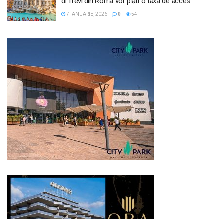
di Trevi din Roma vor plăti o taxă de acces
7 IANUARIE, 2026
0
54