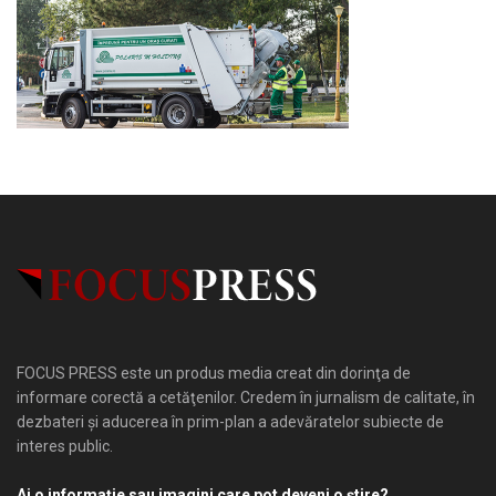
FOCUS PRESS este un produs media creat din dorinţa de
informare corectă a cetăţenilor. Credem în jurnalism de calitate, în
dezbateri şi aducerea în prim-plan a adevăratelor subiecte de
interes public.
Ai o informaţie sau imagini care pot deveni o ştire?