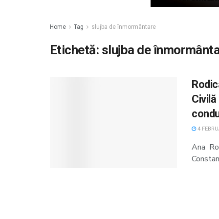
Home
Tag
slujba de înmormântare
Etichetă:
slujba de înmormânt
Rodica
Civilă
condu
4 FEBRUA
Ana Rod
Constanț