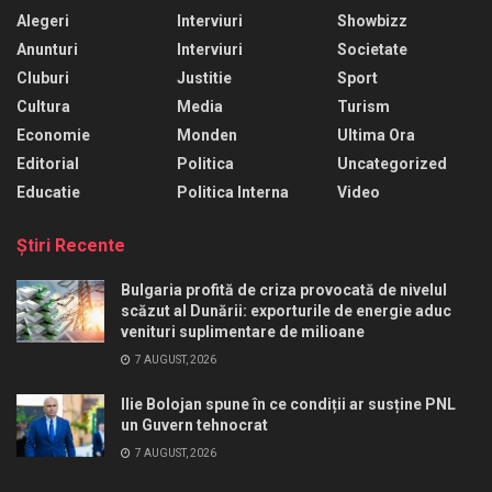
Alegeri
Interviuri
Showbizz
Anunturi
Interviuri
Societate
Cluburi
Justitie
Sport
Cultura
Media
Turism
Economie
Monden
Ultima Ora
Editorial
Politica
Uncategorized
Educatie
Politica Interna
Video
Ştiri Recente
Bulgaria profită de criza provocată de nivelul
scăzut al Dunării: exporturile de energie aduc
venituri suplimentare de milioane
7 AUGUST, 2026
Ilie Bolojan spune în ce condiții ar susține PNL
un Guvern tehnocrat
7 AUGUST, 2026