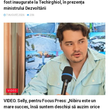
fost inaugurate la Techirghiol, în prezența
ministrului Dezvoltării
7 AUGUST, 2026
206
VIDEO
VIDEO. Selly, pentru Focus Press: „Nibiru este un
mare succes, însă suntem deschiși să auzim orice