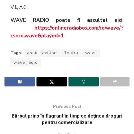
V.I., A.C.
WAVE RADIO poate fi ascultat aici:
https://onlineradiobox.com/ro/wave/?
cs=ro.wave&played=1
Tags:
anaid tavitian
Teatru
wave
wave radio
Previous Post
Bărbat prins în flagrant în timp ce deținea droguri
pentru comercializare