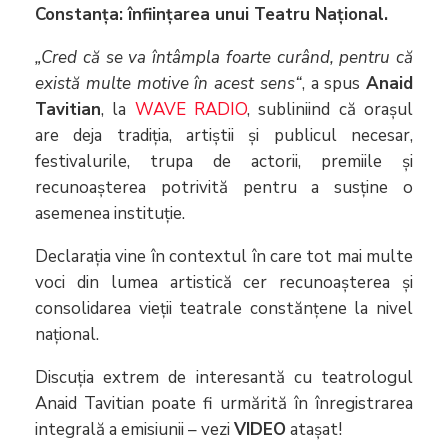
Constanța: înființarea unui Teatru Național.
„Cred că se va întâmpla foarte curând, pentru că
există multe motive în acest sens“
, a spus
Anaid
Tavitian
, la
WAVE RADIO
, subliniind că orașul
are deja tradiția, artiștii și publicul necesar,
festivalurile, trupa de actorii, premiile și
recunoașterea potrivită pentru a susține o
asemenea instituție.
Declarația vine în contextul în care tot mai multe
voci din lumea artistică cer recunoașterea și
consolidarea vieții teatrale constănțene la nivel
național.
Discuția extrem de interesantă cu teatrologul
Anaid Tavitian poate fi urmărită în înregistrarea
integrală a emisiunii – vezi
VIDEO
atașat!