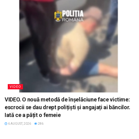
VIDEO
VIDEO. O nouă metodă de înșelăciune face victime:
escrocii se dau drept polițiști și angajați ai băncilor.
Iată ce a pățit o femeie
6 AUGUST, 2026
286