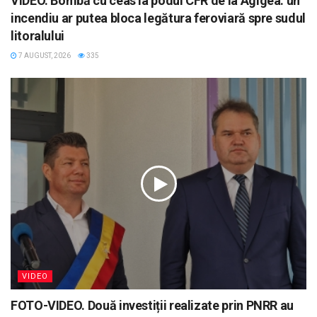
VIDEO. Bombă cu ceas la podul CFR de la Agigea: un
incendiu ar putea bloca legătura feroviară spre sudul
litoralului
7 AUGUST, 2026
335
VIDEO
FOTO-VIDEO. Două investiții realizate prin PNRR au