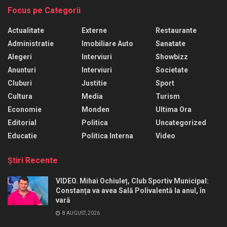
Focus pe Categorii
Actualitate
Externe
Restaurante
Administratie
Imobiliare Auto
Sanatate
Alegeri
Interviuri
Showbizz
Anunturi
Interviuri
Societate
Cluburi
Justitie
Sport
Cultura
Media
Turism
Economie
Monden
Ultima Ora
Editorial
Politica
Uncategorized
Educatie
Politica Interna
Video
Ştiri Recente
VIDEO. Mihai Ochiuleț, Club Sportiv Municipal:
Constanța va avea Sală Polivalentă la anul, în
vară
8 AUGUST, 2026