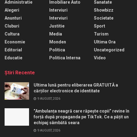
Administratie
Imobiliare Auto
Sanatate
Alegeri
Interviuri
Showbizz
Anunturi
Interviuri
Societate
Cluburi
Justitie
Sport
Cultura
Media
Turism
Economie
Monden
Ultima Ora
Editorial
Politica
Uncategorized
Educatie
Politica Interna
Video
Ştiri Recente
Ultima lună pentru eliberarea GRATUITĂ a
cărților electronice de identitate
9 AUGUST, 2026
”Ambulanța neagră care răpește copii” revine în
forță după propaganda pe TikTok. Ce a pățit un
echipaj sâmbătă seara
9 AUGUST, 2026