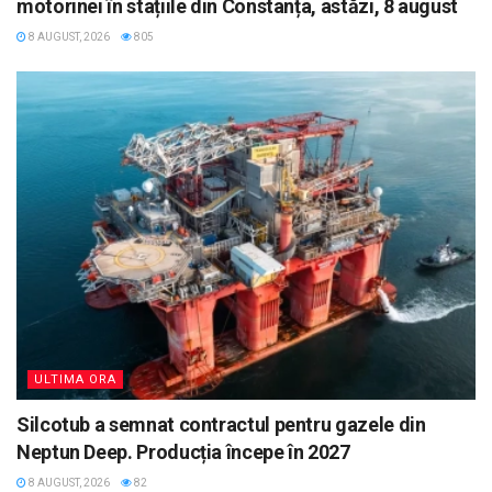
motorinei în stațiile din Constanța, astăzi, 8 august
8 AUGUST, 2026
805
ULTIMA ORA
Silcotub a semnat contractul pentru gazele din
Neptun Deep. Producția începe în 2027
8 AUGUST, 2026
82