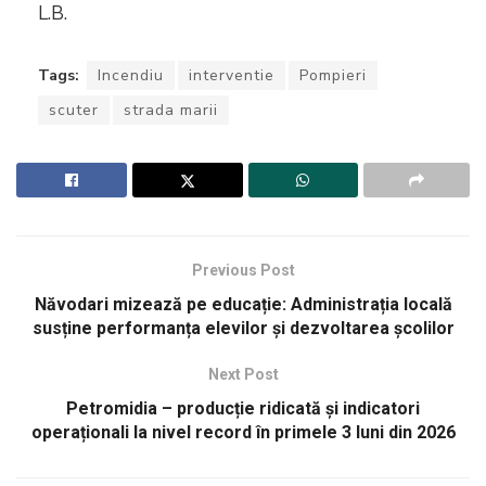
L.B.
Tags:
Incendiu
interventie
Pompieri
scuter
strada marii
Previous Post
Năvodari mizează pe educație: Administrația locală
susține performanța elevilor și dezvoltarea școlilor
Next Post
Petromidia – producție ridicată și indicatori
operaționali la nivel record în primele 3 luni din 2026