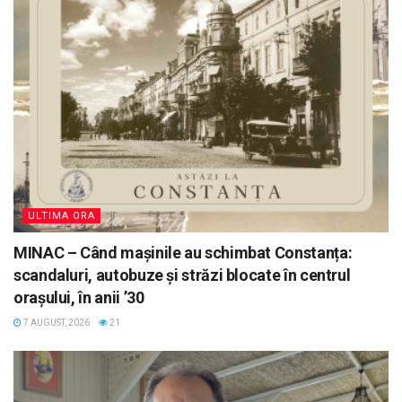
ULTIMA ORA
MINAC – Când mașinile au schimbat Constanța:
scandaluri, autobuze și străzi blocate în centrul
orașului, în anii ’30
7 AUGUST, 2026
21