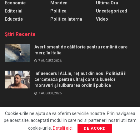
Economie
Monden
Ultima Ora
Editorial
Politica
Uncategorized
Educatie
Politica Interna
Video
Ştiri Recente
Avertisment de călătorie pentru românii care
merg în Italia
7 AUGUST, 2026
Influencerul ALLin, reținut din nou. Polițiștii îl
cercetează pentru ultraj contra bunelor
moravuri și tulburarea ordinii publice
7 AUGUST, 2026
Cookie-urile ne ajuta sa va oferim serviciile noastre. Prin navigarea
pe acest site, acceptati modul in care noi si partenerii nostri utilizam
Ai un pont?
Redactie
Editia print
FocusAds
cookie-urile.
Detalii aici
.
DE ACORD
Agentie publicitate