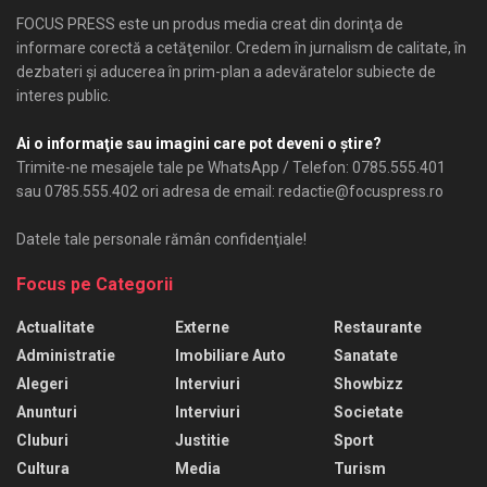
FOCUS PRESS este un produs media creat din dorinţa de
informare corectă a cetăţenilor. Credem în jurnalism de calitate, în
dezbateri şi aducerea în prim-plan a adevăratelor subiecte de
interes public.
Ai o informaţie sau imagini care pot deveni o ştire?
Trimite-ne mesajele tale pe WhatsApp / Telefon: 0785.555.401
sau 0785.555.402 ori adresa de email: redactie@focuspress.ro
Datele tale personale rămân confidenţiale!
Focus pe Categorii
Actualitate
Externe
Restaurante
Administratie
Imobiliare Auto
Sanatate
Alegeri
Interviuri
Showbizz
Anunturi
Interviuri
Societate
Cluburi
Justitie
Sport
Cultura
Media
Turism