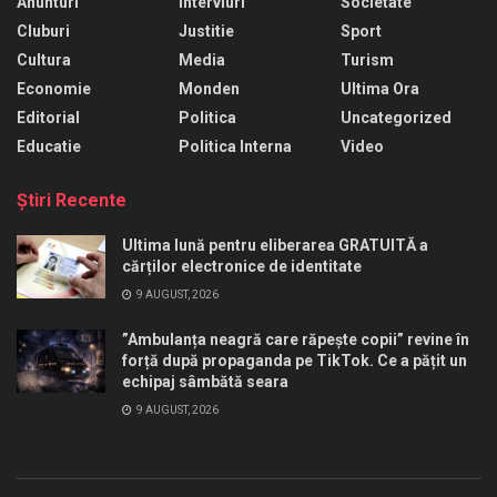
Anunturi
Interviuri
Societate
Cluburi
Justitie
Sport
Cultura
Media
Turism
Economie
Monden
Ultima Ora
Editorial
Politica
Uncategorized
Educatie
Politica Interna
Video
Ştiri Recente
Ultima lună pentru eliberarea GRATUITĂ a
cărților electronice de identitate
9 AUGUST, 2026
”Ambulanța neagră care răpește copii” revine în
forță după propaganda pe TikTok. Ce a pățit un
echipaj sâmbătă seara
9 AUGUST, 2026