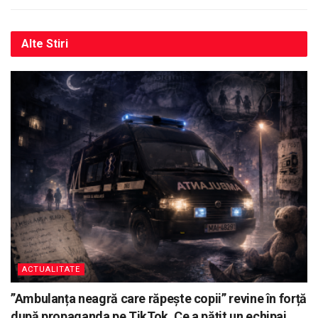
Alte
Stiri
ACTUALITATE
”Ambulanța neagră care răpește copii” revine în forță
după propaganda pe TikTok. Ce a pățit un echipaj