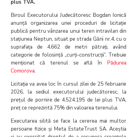
plus TVA.
Biroul Executorului Judecătoresc Bogdan Ionică
anunță organizarea unei proceduri de licitație
publică pentru vânzarea unui teren intravilan din
stațiunea Neptun, situat pe strada Gării nr.4, cu o
suprafața de 4.662 de metri pătrați, având
categorie de folosință ,,curți-construcții”. Trebuie
menționat că terenul se află în
Pădurea
Comorova
.
Licitația va avea loc în cursul zilei de 25 februarie
2026, la sediul executorului judecătoresc, la
prețul de pornire de 4.524.195 de lei plus TVA,
preț ce reprezintă 75% din valoarea terenului.
Executarea silită se face la cererea mai multor
persoane fizice și Meta EstateTrust SA. Aceștia
și-au exercitat dreptul de a recupera creanțele