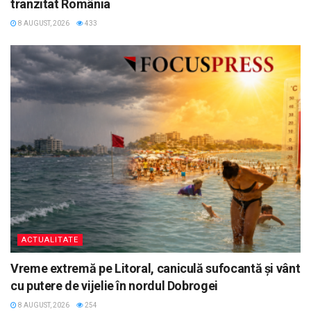
tranzitat România
8 AUGUST, 2026
433
ACTUALITATE
Vreme extremă pe Litoral, caniculă sufocantă și vânt
cu putere de vijelie în nordul Dobrogei
8 AUGUST, 2026
254